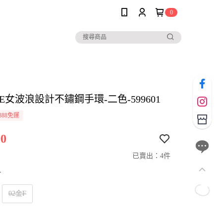
0
LE女波浪設計不鏽鋼手環-二色-599601
888免運
0
已賣出：4件
寸
02金F