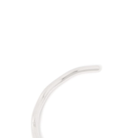
款買賣價
先享後付
付款後 7-
2.基於同
※ 交易是
每筆NT$8
資料（包
是否繳費成
用，由本
付客戶支
宅配
3.完整用
【注意事
每筆NT$8
１．透過由
交易，需
求債權轉
２．關於
３．未成
「AFTE
任。
４．使用「
即時審查
結果請求
５．嚴禁
形，恩沛
動。