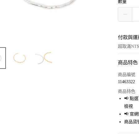
數量
付款與運
超取滿NT$
商品特色
付款方式
信用卡一
商品編號
11463322
超商取貨
商品特色
LINE Pay
📢 
檢視
Apple Pay
📢 
街口支付
商品貨號
悠遊付