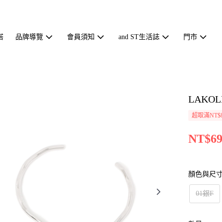
搭
品牌導覽
會員須知
and ST生活誌
門市
LAKO
超取滿NT$
NT$69
顏色與尺
01銀F