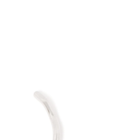
金債權讓與本公司後，依約使用本公司帳單繳交帳款。
繳納相關費用。
11取貨
意付款使用「大哥付你分期」之契約關係目的，商店將以您的個人
否成功請以「AFTEE先享後付 」之結帳頁面顯示為準，若有關於
0，滿NT$1,500(含以上)免運費
含姓名、電話或地址）提供予台灣大哥大進項蒐集、處理及利
功／繳費後需取消欲退款等相關疑問，請聯繫「AFTEE先享後
公司與您本人進行分期帳單所需資料之確認、核對及更正。
援中心」
https://netprotections.freshdesk.com/support/home
戶服務條款，請詳閱以下連結：
https://oppay.tw/userRule
項】
0，滿NT$1,500(含以上)免運費
恩沛科技股份有限公司提供之「AFTEE先享後付」服務完成之
依本服務之必要範圍內提供個人資料，並將交易相關給付款項請
讓予恩沛科技股份有限公司。
個人資料處理事宜，請瀏覽以下網址：
https://aftee.tw/terms/#terms3
年的使用者請事先徵得法定代理人或監護人之同意方可使用
E先享後付」，若未經同意申辦者引起之損失，本公司不負相關責
AFTEE先享後付」時，將依據個別帳號之用戶狀況，依本公司
核予不同之上限額度；若仍有額度不足之情形，本公司將視審查
用戶進行身份認證。
一人註冊多個帳號或使用他人資訊註冊。若發現惡意使用之情
科技股份有限公司將有權停止該用戶之使用額度並採取法律行