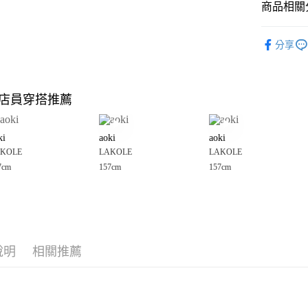
商品相關分
Google Pay
全盈+PAY
女裝
配
分享
男女配件
大哥付你
相關說明
LAKOLE
【大哥付
店員穿搭推薦
AFTEE先
1.本服務
LAKOLE
2.付款方
相關說明
LAKOLE
流程，驗
【關於「A
ki
aoki
aoki
完成交易
AFTEE
3.實際核
KOLE
LAKOLE
LAKOLE
便利好安
運送方式
4.訂單成
１．簡單
7cm
157cm
157cm
消。如遇
２．便利
全家 取貨
無法說明
３．安心
【繳款方
每筆NT$8
1.分期款
【「AFT
醒簡訊。
付款後 全
１．於結帳
2.透過簡
付」結帳
每筆NT$8
帳／街口支付
說明
相關推薦
２．訂單
３．收到繳
7-11 取貨
【注意事
／ATM／
1.本服務
※ 請注意
每筆NT$8
用戶於交
絡購買商品