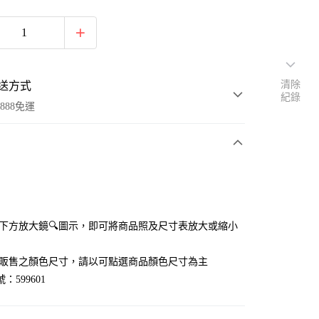
清除
送方式
紀錄
888免運
次付款
付款
點選下方放大鏡🔍圖示，即可將商品照及尺寸表放大或縮小
官網販售之顏色尺寸，請以可點選商品顏色尺寸為主
：599601