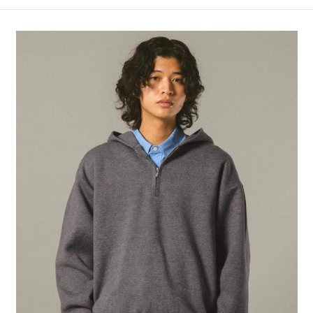
4.訂單成立30分鐘內，如未前往確認交易或遇審核未通過，訂單將自動取
１．簡單：不需註冊會員、不需綁卡、不需儲值。
全家 取貨付款
消。如遇「轉專審核」未通過狀況，表示未達大哥付你分期系統評分，恕無
２．便利：只要手機號碼，簡訊認證，即可結帳。
法說明評估內容。
每筆NT$80，滿NT$888(含以上)免運費
３．安心：先確認商品／服務後，再付款。
【繳款方式說明】
1.分期款項不併入電信帳單，「大哥付你分期」於每月結算日後寄送繳費提
付款後 全家取貨
【「AFTEE先享後付」結帳流程】
醒簡訊。
１．於結帳方式選擇「AFTEE先享後付」後，將跳轉至「AFTEE先享後付」
每筆NT$80，滿NT$888(含以上)免運費
2.透過簡訊連結打開帳單後，可選擇「超商條碼／台灣大直營門市／銀行轉
結帳頁面，進行簡訊認證並確認金額後，即可完成結帳。
帳／街口支付／iPASS MONEY」等通路繳費。
２．訂單成立數日內，您將收到繳費通知簡訊。
7-11 取貨付款
３．收到繳費通知簡訊後14天內，點擊此簡訊中的連結，可透過四大超商／
【注意事項】
每筆NT$80，滿NT$1,500(含以上)免運費
ATM／網路銀行／等多元方式進行付款，方視為交易完成。
1.本服務係由「台灣大哥大股份有限公司」（以下簡稱本公司）所提供，讓
※ 請注意：結帳手續完成當下不需立刻繳費，但若您需要取消訂單，請聯絡
用戶於交易時，得透過本服務購買商品或服務，並由商店將買賣／分期付款
付款後 7-11取貨
購買商品的店家。未經商家同意取消之訂單仍視為有效，需透過AFTEE先享
買賣價金債權讓與本公司後，依約使用本公司帳單繳交帳款。
後付繳納相關費用。
每筆NT$80，滿NT$1,500(含以上)免運費
2.基於同意付款使用「大哥付你分期」之契約關係目的，商店將以您的個人
※ 交易是否成功請以「AFTEE先享後付 」之結帳頁面顯示為準，若有關於
資料（包含姓名、電話或地址）提供予台灣大哥大進項蒐集、處理及利用，
是否繳費成功／繳費後需取消欲退款等相關疑問，請聯繫「AFTEE先享後付
宅配
由本公司與您本人進行分期帳單所需資料之確認、核對及更正。
客戶支援中心」
https://netprotections.freshdesk.com/support/home
3.完整用戶服務條款，請詳閱以下連結：
https://oppay.tw/userRule
每筆NT$80，滿NT$1,500(含以上)免運費
【注意事項】
１．透過由恩沛科技股份有限公司提供之「AFTEE先享後付」服務完成之交
易，需依本服務之必要範圍內提供個人資料，並將交易相關給付款項請求債
權轉讓予恩沛科技股份有限公司。
２．關於個人資料處理事宜，請瀏覽以下網址：
https://aftee.tw/terms/#terms3
３．未成年的使用者請事先徵得法定代理人或監護人之同意方可使用
「AFTEE先享後付」，若未經同意申辦者引起之損失，本公司不負相關責
任。