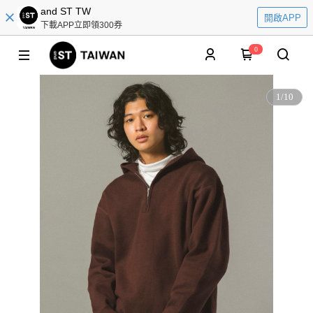
and ST TW
開啟APP
下載APP立即領300券
0
1
/
10