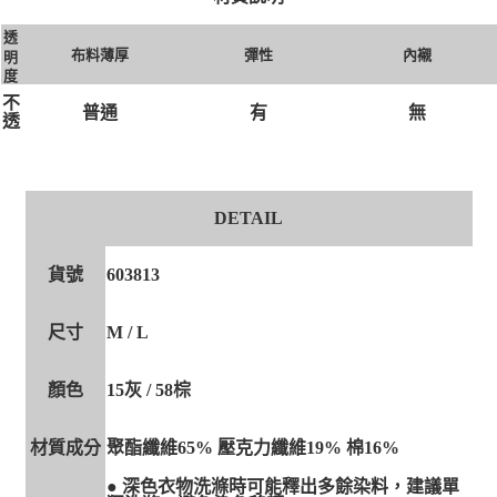
透
布料薄厚
彈性
內襯
明
度
不
有
無
普通
透
DETAIL
貨號
603813
尺寸
M / L
顏色
15灰 / 58棕
材質成分
聚酯纖維65% 壓克力纖維19% 棉16%
● 深色衣物洗滌時可能釋出多餘染料，建議單