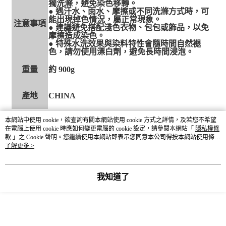
獨洗滌，避免染色移轉。
● 遇汗水、雨水、摩擦或不同洗滌方式時，可
能出現掉色情況，屬正常現象。
注意事項
● 建議避免搭配淺色衣物、包包或飾品，以免
摩擦造成染色。
● 特殊水洗效果與染料特性會隨時間自然褪
色，請勿使用漂白劑，避免長時間浸泡。
重量
約 900g
產地
CHINA
本網站中使用 cookie，欲查詢有關本網站使用 cookie 方式之詳情，及若您不希望
在電腦上使用 cookie 時應如何變更電腦的 cookie 設定，請參閱本網站「
隱私權條
款
」之 Cookie 聲明。您繼續使用本網站即表示您同意本公司得按本網站使用條款
之 Cookie 聲明使用 cookie。
了解更多 >
我知道了