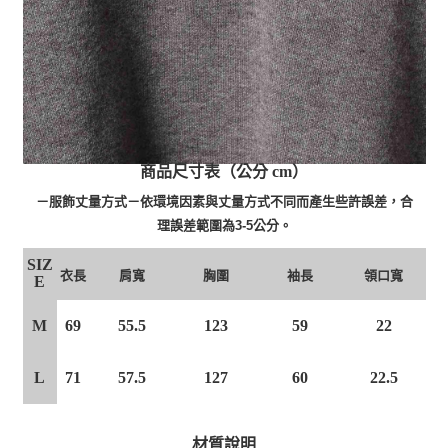
商品尺寸表（公分 cm）
－服飾丈量方式－依環境因素與丈量方式不同而產生些許誤差，合
理誤差範圍為3-5公分。
SIZ
衣長
肩寬
胸圍
袖長
領口寬
E
M
69
55.5
123
59
22
L
71
57.5
127
60
22.5
材質說明