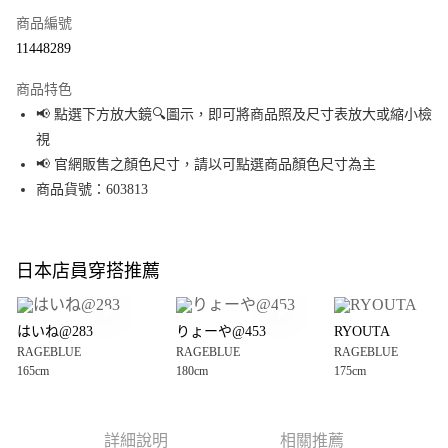
商品編號
超商取貨付款
11448289
LINE Pay
商品特色
Apple Pay
📢 點選下方放大鏡🔍圖示，即可將商品照及尺寸表放大或縮小檢
視
街口支付
📢 官網販售之顏色尺寸，請以可點選商品顏色尺寸為主
悠遊付
商品貨號：603813
Google Pay
全盈+PAY
日本店員穿搭推薦
大哥付你分期
相關說明
はいね@283
りょーや@453
RYOUTA
【大哥付你分期使用說明】
RAGEBLUE
RAGEBLUE
RAGEBLUE
AFTEE先享後付
1.本服務由台灣大哥大提供，台灣大哥大用戶可立即使用無須另外申請。
165cm
180cm
175cm
2.付款方式選擇「大哥付你分期」，訂單成立後會自動跳轉到大哥付的交易
相關說明
流程，驗證手機門號後，選擇欲分期的期數、繳款截止日，確認付款後即完
【關於「AFTEE先享後付」】
成交易。
AFTEE先享後付是「在收到商品之後才付款」的支付方式。 讓您購物簡單便
運送方式
3.實際核准額度、可分期數及費用金額請依後續交易確認頁面所載為準。
利好安心！
詳細說明
相關推薦