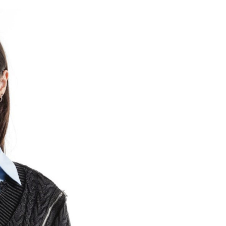
網路銀行／等多元方式進行付款，方視為交易完成。
係由「台灣大哥大股份有限公司」（以下簡稱本公司）所提供，讓
：結帳手續完成當下不需立刻繳費，但若您需要取消訂單，請聯
0，滿NT$1,500(含以上)免運費
易時，得透過本服務購買商品或服務，並由商店將買賣／分期付
的店家。未經商家同意取消之訂單仍視為有效，需透過AFTEE
金債權讓與本公司後，依約使用本公司帳單繳交帳款。
繳納相關費用。
11取貨
意付款使用「大哥付你分期」之契約關係目的，商店將以您的個人
否成功請以「AFTEE先享後付 」之結帳頁面顯示為準，若有關於
0，滿NT$1,500(含以上)免運費
含姓名、電話或地址）提供予台灣大哥大進項蒐集、處理及利
功／繳費後需取消欲退款等相關疑問，請聯繫「AFTEE先享後
公司與您本人進行分期帳單所需資料之確認、核對及更正。
援中心」
https://netprotections.freshdesk.com/support/home
戶服務條款，請詳閱以下連結：
https://oppay.tw/userRule
項】
0，滿NT$1,500(含以上)免運費
恩沛科技股份有限公司提供之「AFTEE先享後付」服務完成之
依本服務之必要範圍內提供個人資料，並將交易相關給付款項請
讓予恩沛科技股份有限公司。
個人資料處理事宜，請瀏覽以下網址：
https://aftee.tw/terms/#terms3
年的使用者請事先徵得法定代理人或監護人之同意方可使用
E先享後付」，若未經同意申辦者引起之損失，本公司不負相關責
AFTEE先享後付」時，將依據個別帳號之用戶狀況，依本公司
核予不同之上限額度；若仍有額度不足之情形，本公司將視審查
用戶進行身份認證。
一人註冊多個帳號或使用他人資訊註冊。若發現惡意使用之情
科技股份有限公司將有權停止該用戶之使用額度並採取法律行