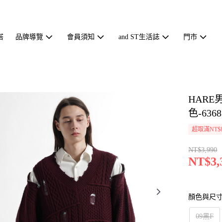
搭
品牌導覽
會員須知
and ST生活誌
門市
HAR
色-6368
超取滿NT$
NT$3,990
NT$3,
顏色與尺
09黑F