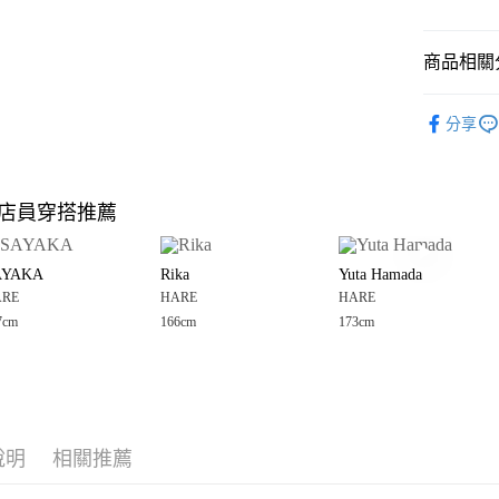
悠遊付
商品相關分
Google Pay
全盈+PAY
HARE
⭐
分享
OUTLET
大哥付你
相關說明
🈹 夏季 SU
【大哥付
店員穿搭推薦
AFTEE先
1.本服務
HARE
☀
2.付款方
相關說明
流程，驗
【關於「A
AYAKA
Rika
Yuta Hamada
完成交易
AFTEE
3.實際核
ARE
HARE
HARE
便利好安
運送方式
4.訂單成
１．簡單
7cm
166cm
173cm
消。如遇
２．便利
全家 取貨
無法說明
３．安心
【繳款方
每筆NT$8
1.分期款
【「AFT
醒簡訊。
付款後 全
１．於結帳
2.透過簡
付」結帳
每筆NT$8
帳／街口支付
說明
相關推薦
２．訂單
３．收到繳
7-11 取貨
【注意事