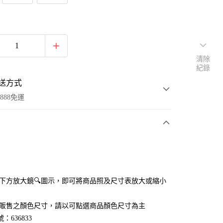
清除
紀錄
送方式
888免運
次付款
付款
點選下方放大鏡🔍圖示，即可將商品照及尺寸表放大或縮小
官網販售之顏色尺寸，請以可點選商品顏色尺寸為主
：636833