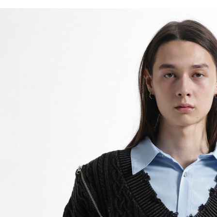
／ATM／
1.本服務
※ 請注意
每筆NT$8
用戶於交
絡購買商品
款買賣價
先享後付
付款後 7-
2.基於同
※ 交易是
每筆NT$8
資料（包
是否繳費成
用，由本
付客戶支
宅配
3.完整用
【注意事
每筆NT$8
１．透過由
交易，需
求債權轉
２．關於
３．未成
「AFTE
任。
４．使用「
即時審查
結果請求
５．嚴禁
形，恩沛
動。