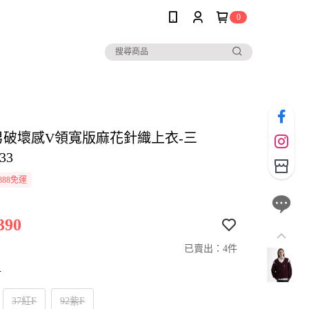
0
E男破壞感V領寬版麻花針織上衣-三
33
888免運
390
已賣出：4件
寸
37紅F
92紫F