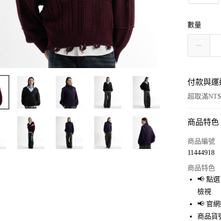
數量
付款與運
超取滿NT$
商品特色
付款方式
信用卡一
商品編號
11444918
超商取貨
商品特色
LINE Pay
📢 
檢視
Apple Pay
📢 
街口支付
商品貨號