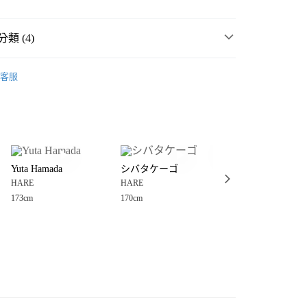
類 (4)
 OUTLET SALE出清 ⭐
客服
男裝
分期
MMER SALE ↘️
HARE
你分期使用說明】
享後付
由台灣大哥大提供，台灣大哥大用戶可立即使用無須另外申請。
️MORE SALE MAX50%OFF🈹
式選擇「大哥付你分期」，訂單成立後會自動跳轉到大哥付的交易
證手機門號後，選擇欲分期的期數、繳款截止日，確認付款後即
FTEE先享後付」】
。
Yuta Hamada
シバタケーゴ
シバタケーゴ
先享後付是「在收到商品之後才付款」的支付方式。 讓您購物簡單
准額度、可分期數及費用金額請依後續交易確認頁面所載為準。
HARE
HARE
HARE
心！
立30分鐘內，如未前往確認交易或遇審核未通過，訂單將自動取
：不需註冊會員、不需綁卡、不需儲值。
173cm
170cm
170cm
「轉專審核」未通過狀況，表示未達大哥付你分期系統評分，恕
：只要手機號碼，簡訊認證，即可結帳。
付款
評估內容。
：先確認商品／服務後，再付款。
式說明】
0，滿NT$888(含以上)免運費
項不併入電信帳單，「大哥付你分期」於每月結算日後寄送繳費提
EE先享後付」結帳流程】
家取貨
方式選擇「AFTEE先享後付」後，將跳轉至「AFTEE先享後
訊連結打開帳單後，可選擇「超商條碼／台灣大直營門市／銀行轉
頁面，進行簡訊認證並確認金額後，即可完成結帳。
0，滿NT$888(含以上)免運費
／iPASS MONEY」等通路繳費。
成立數日內，您將收到繳費通知簡訊。
費通知簡訊後14天內，點擊此簡訊中的連結，可透過四大超商
付款
項】