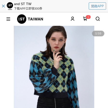
and ST TW
開啟APP
下載APP立即領300券
0
1
/
10