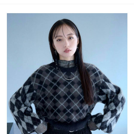
4.訂單成立30分鐘內，如未前往確認交易或遇審核未通過，訂單將自動取
１．簡單：不需註冊會員、不需綁卡、不需儲值。
全家 取貨付款
消。如遇「轉專審核」未通過狀況，表示未達大哥付你分期系統評分，恕無
２．便利：只要手機號碼，簡訊認證，即可結帳。
法說明評估內容。
每筆NT$80，滿NT$888(含以上)免運費
３．安心：先確認商品／服務後，再付款。
【繳款方式說明】
1.分期款項不併入電信帳單，「大哥付你分期」於每月結算日後寄送繳費提
付款後 全家取貨
【「AFTEE先享後付」結帳流程】
醒簡訊。
１．於結帳方式選擇「AFTEE先享後付」後，將跳轉至「AFTEE先享後付」
每筆NT$80，滿NT$888(含以上)免運費
2.透過簡訊連結打開帳單後，可選擇「超商條碼／台灣大直營門市／銀行轉
結帳頁面，進行簡訊認證並確認金額後，即可完成結帳。
帳／街口支付／iPASS MONEY」等通路繳費。
２．訂單成立數日內，您將收到繳費通知簡訊。
7-11 取貨付款
３．收到繳費通知簡訊後14天內，點擊此簡訊中的連結，可透過四大超商／
【注意事項】
每筆NT$80，滿NT$1,500(含以上)免運費
ATM／網路銀行／等多元方式進行付款，方視為交易完成。
1.本服務係由「台灣大哥大股份有限公司」（以下簡稱本公司）所提供，讓
※ 請注意：結帳手續完成當下不需立刻繳費，但若您需要取消訂單，請聯絡
用戶於交易時，得透過本服務購買商品或服務，並由商店將買賣／分期付款
付款後 7-11取貨
購買商品的店家。未經商家同意取消之訂單仍視為有效，需透過AFTEE先享
買賣價金債權讓與本公司後，依約使用本公司帳單繳交帳款。
後付繳納相關費用。
每筆NT$80，滿NT$1,500(含以上)免運費
2.基於同意付款使用「大哥付你分期」之契約關係目的，商店將以您的個人
※ 交易是否成功請以「AFTEE先享後付 」之結帳頁面顯示為準，若有關於
資料（包含姓名、電話或地址）提供予台灣大哥大進項蒐集、處理及利用，
是否繳費成功／繳費後需取消欲退款等相關疑問，請聯繫「AFTEE先享後付
宅配
由本公司與您本人進行分期帳單所需資料之確認、核對及更正。
客戶支援中心」
https://netprotections.freshdesk.com/support/home
3.完整用戶服務條款，請詳閱以下連結：
https://oppay.tw/userRule
每筆NT$80，滿NT$1,500(含以上)免運費
【注意事項】
１．透過由恩沛科技股份有限公司提供之「AFTEE先享後付」服務完成之交
易，需依本服務之必要範圍內提供個人資料，並將交易相關給付款項請求債
權轉讓予恩沛科技股份有限公司。
２．關於個人資料處理事宜，請瀏覽以下網址：
https://aftee.tw/terms/#terms3
３．未成年的使用者請事先徵得法定代理人或監護人之同意方可使用
「AFTEE先享後付」，若未經同意申辦者引起之損失，本公司不負相關責
任。