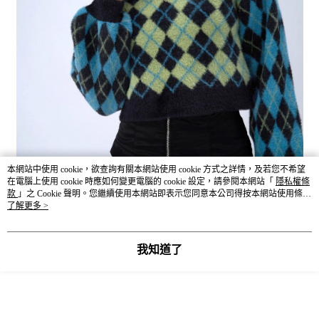
本網站中使用 cookie，欲查詢有關本網站使用 cookie 方式之詳情，及若您不希望
在電腦上使用 cookie 時應如何變更電腦的 cookie 設定，請參閱本網站「
隱私權條
款
」之 Cookie 聲明。您繼續使用本網站即表示您同意本公司得按本網站使用條款
之 Cookie 聲明使用 cookie。
了解更多 >
我知道了