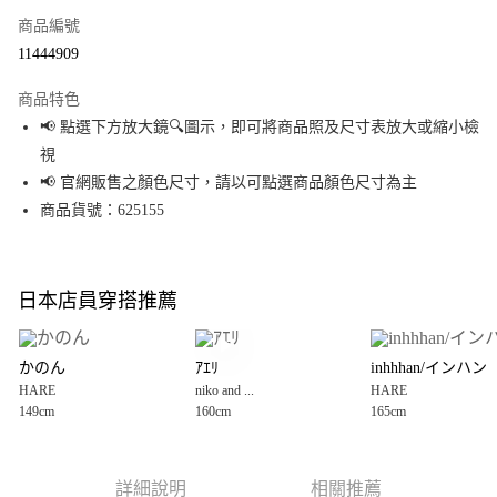
商品編號
超商取貨付款
11444909
LINE Pay
商品特色
Apple Pay
📢 點選下方放大鏡🔍圖示，即可將商品照及尺寸表放大或縮小檢
視
街口支付
📢 官網販售之顏色尺寸，請以可點選商品顏色尺寸為主
悠遊付
商品貨號：625155
Google Pay
全盈+PAY
日本店員穿搭推薦
大哥付你分期
相關說明
かのん
ｱｴﾘ
inhhhan/インハン
【大哥付你分期使用說明】
HARE
niko and ...
HARE
AFTEE先享後付
1.本服務由台灣大哥大提供，台灣大哥大用戶可立即使用無須另外申請。
149cm
160cm
165cm
2.付款方式選擇「大哥付你分期」，訂單成立後會自動跳轉到大哥付的交易
相關說明
流程，驗證手機門號後，選擇欲分期的期數、繳款截止日，確認付款後即完
【關於「AFTEE先享後付」】
成交易。
AFTEE先享後付是「在收到商品之後才付款」的支付方式。 讓您購物簡單便
運送方式
3.實際核准額度、可分期數及費用金額請依後續交易確認頁面所載為準。
利好安心！
詳細說明
相關推薦