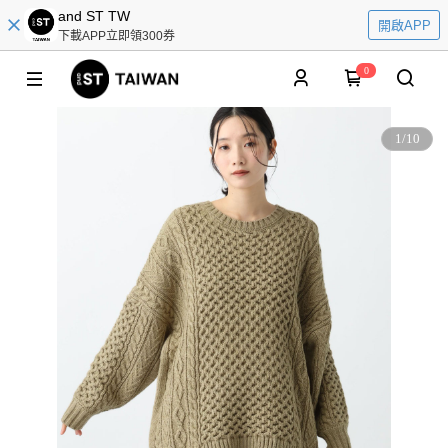
and ST TW
開啟APP
下載APP立即領300券
0
1
/
10