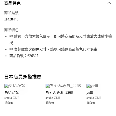
商品特色
信用卡一次付款
商品編號
超商取貨付款
11438443
LINE Pay
商品特色
Apple Pay
📢 點選下方放大鏡🔍圖示，即可將商品照及尺寸表放大或縮小檢
視
街口支付
📢 官網販售之顏色尺寸，請以可點選商品顏色尺寸為主
悠遊付
商品貨號：626327
Google Pay
全盈+PAY
日本店員穿搭推薦
大哥付你分期
相關說明
あいかな
ちゃんみお_2268
yuiii
【大哥付你分期使用說明】
studio CLIP
studio CLIP
studio CLIP
AFTEE先享後付
1.本服務由台灣大哥大提供，台灣大哥大用戶可立即使用無須另外申請。
159cm
153cm
160cm
2.付款方式選擇「大哥付你分期」，訂單成立後會自動跳轉到大哥付的交易
相關說明
流程，驗證手機門號後，選擇欲分期的期數、繳款截止日，確認付款後即完
【關於「AFTEE先享後付」】
成交易。
AFTEE先享後付是「在收到商品之後才付款」的支付方式。 讓您購物簡單便