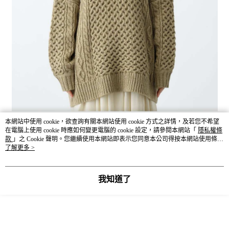
本網站中使用 cookie，欲查詢有關本網站使用 cookie 方式之詳情，及若您不希望
在電腦上使用 cookie 時應如何變更電腦的 cookie 設定，請參閱本網站「
隱私權條
款
」之 Cookie 聲明。您繼續使用本網站即表示您同意本公司得按本網站使用條款
之 Cookie 聲明使用 cookie。
了解更多 >
我知道了