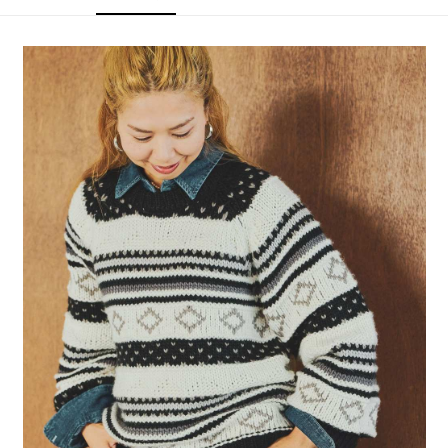
4.訂單成立30分鐘內，如未前往確認交易或遇審核未通過，訂單將自動取
１．簡單：不需註冊會員、不需綁卡、不需儲值。
全家 取貨付款
消。如遇「轉專審核」未通過狀況，表示未達大哥付你分期系統評分，恕無
２．便利：只要手機號碼，簡訊認證，即可結帳。
法說明評估內容。
每筆NT$80，滿NT$888(含以上)免運費
３．安心：先確認商品／服務後，再付款。
【繳款方式說明】
1.分期款項不併入電信帳單，「大哥付你分期」於每月結算日後寄送繳費提
付款後 全家取貨
【「AFTEE先享後付」結帳流程】
醒簡訊。
１．於結帳方式選擇「AFTEE先享後付」後，將跳轉至「AFTEE先享後付」
每筆NT$80，滿NT$888(含以上)免運費
2.透過簡訊連結打開帳單後，可選擇「超商條碼／台灣大直營門市／銀行轉
結帳頁面，進行簡訊認證並確認金額後，即可完成結帳。
帳／街口支付／iPASS MONEY」等通路繳費。
２．訂單成立數日內，您將收到繳費通知簡訊。
7-11 取貨付款
３．收到繳費通知簡訊後14天內，點擊此簡訊中的連結，可透過四大超商／
【注意事項】
每筆NT$80，滿NT$1,500(含以上)免運費
ATM／網路銀行／等多元方式進行付款，方視為交易完成。
1.本服務係由「台灣大哥大股份有限公司」（以下簡稱本公司）所提供，讓
※ 請注意：結帳手續完成當下不需立刻繳費，但若您需要取消訂單，請聯絡
用戶於交易時，得透過本服務購買商品或服務，並由商店將買賣／分期付款
付款後 7-11取貨
購買商品的店家。未經商家同意取消之訂單仍視為有效，需透過AFTEE先享
買賣價金債權讓與本公司後，依約使用本公司帳單繳交帳款。
後付繳納相關費用。
每筆NT$80，滿NT$1,500(含以上)免運費
2.基於同意付款使用「大哥付你分期」之契約關係目的，商店將以您的個人
※ 交易是否成功請以「AFTEE先享後付 」之結帳頁面顯示為準，若有關於
資料（包含姓名、電話或地址）提供予台灣大哥大進項蒐集、處理及利用，
是否繳費成功／繳費後需取消欲退款等相關疑問，請聯繫「AFTEE先享後付
宅配
由本公司與您本人進行分期帳單所需資料之確認、核對及更正。
客戶支援中心」
https://netprotections.freshdesk.com/support/home
3.完整用戶服務條款，請詳閱以下連結：
https://oppay.tw/userRule
每筆NT$80，滿NT$1,500(含以上)免運費
【注意事項】
１．透過由恩沛科技股份有限公司提供之「AFTEE先享後付」服務完成之交
易，需依本服務之必要範圍內提供個人資料，並將交易相關給付款項請求債
權轉讓予恩沛科技股份有限公司。
２．關於個人資料處理事宜，請瀏覽以下網址：
https://aftee.tw/terms/#terms3
３．未成年的使用者請事先徵得法定代理人或監護人之同意方可使用
「AFTEE先享後付」，若未經同意申辦者引起之損失，本公司不負相關責
任。