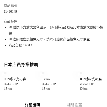
商品編號
超商取貨付款
11430149
LINE Pay
商品特色
Apple Pay
📢 點選下方放大鏡🔍圖示，即可將商品照及尺寸表放大或縮小檢
視
街口支付
📢 官網販售之顏色尺寸，請以可點選商品顏色尺寸為主
悠遊付
商品貨號：631315
Google Pay
全盈+PAY
日本店員穿搭推薦
大哥付你分期
相關說明
JUN＠sc光の森
Tamo
JUN＠sc光の森
【大哥付你分期使用說明】
studio CLIP
studio CLIP
studio CLIP
AFTEE先享後付
1.本服務由台灣大哥大提供，台灣大哥大用戶可立即使用無須另外申請。
154cm
154cm
154cm
2.付款方式選擇「大哥付你分期」，訂單成立後會自動跳轉到大哥付的交易
相關說明
流程，驗證手機門號後，選擇欲分期的期數、繳款截止日，確認付款後即完
【關於「AFTEE先享後付」】
成交易。
AFTEE先享後付是「在收到商品之後才付款」的支付方式。 讓您購物簡單便
運送方式
3.實際核准額度、可分期數及費用金額請依後續交易確認頁面所載為準。
利好安心！
詳細說明
相關推薦