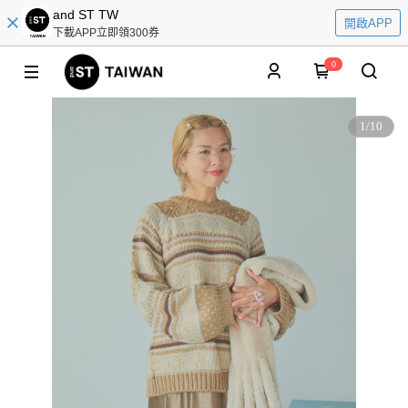
and ST TW
開啟APP
下載APP立即領300券
0
1
/
10