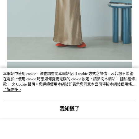
本網站中使用 cookie，欲查詢有關本網站使用 cookie 方式之詳情，及若您不希望
在電腦上使用 cookie 時應如何變更電腦的 cookie 設定，請參閱本網站「
隱私權條
款
」之 Cookie 聲明。您繼續使用本網站即表示您同意本公司得按本網站使用條款
之 Cookie 聲明使用 cookie。
了解更多 >
我知道了