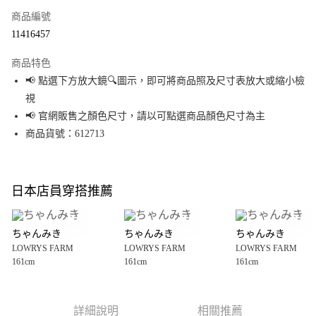
商品編號
超商取貨付款
11416457
LINE Pay
商品特色
Apple Pay
📢 點選下方放大鏡🔍圖示，即可將商品照及尺寸表放大或縮小檢
視
街口支付
📢 官網販售之顏色尺寸，請以可點選商品顏色尺寸為主
悠遊付
商品貨號：612713
Google Pay
全盈+PAY
日本店員穿搭推薦
大哥付你分期
相關說明
ちゃんみき
ちゃんみき
ちゃんみき
【大哥付你分期使用說明】
LOWRYS FARM
LOWRYS FARM
LOWRYS FARM
AFTEE先享後付
1.本服務由台灣大哥大提供，台灣大哥大用戶可立即使用無須另外申請。
161cm
161cm
161cm
2.付款方式選擇「大哥付你分期」，訂單成立後會自動跳轉到大哥付的交易
相關說明
流程，驗證手機門號後，選擇欲分期的期數、繳款截止日，確認付款後即完
【關於「AFTEE先享後付」】
成交易。
AFTEE先享後付是「在收到商品之後才付款」的支付方式。 讓您購物簡單便
運送方式
3.實際核准額度、可分期數及費用金額請依後續交易確認頁面所載為準。
利好安心！
詳細說明
相關推薦