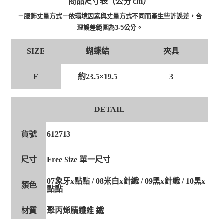
商品尺寸表（公分 cm）
－服飾丈量方式－依環境因素與丈量方式不同而產生些許誤差，合
理誤差範圍為3-5公分。
蝴蝶結
夾具
SIZE
F
約23.5×19.5
3
DETAIL
貨號
612713
尺寸
Free Size 單一尺寸
07象牙x點點 / 08米白x針織 / 09黑x針織 / 10黑x
顏色
點點
材質
聚丙烯腈纖維 鐵