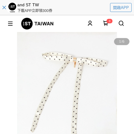
and ST TW
開啟APP
下載APP立即領300券
0
1
/
6