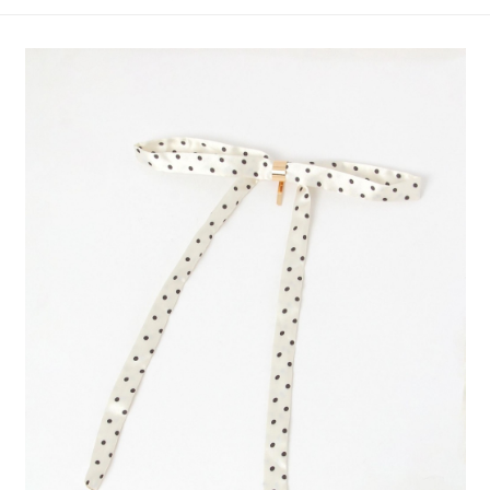
4.訂單成立30分鐘內，如未前往確認交易或遇審核未通過，訂單將自動取
１．簡單：不需註冊會員、不需綁卡、不需儲值。
全家 取貨付款
消。如遇「轉專審核」未通過狀況，表示未達大哥付你分期系統評分，恕無
２．便利：只要手機號碼，簡訊認證，即可結帳。
法說明評估內容。
每筆NT$80，滿NT$1,500(含以上)免運費
３．安心：先確認商品／服務後，再付款。
【繳款方式說明】
1.分期款項不併入電信帳單，「大哥付你分期」於每月結算日後寄送繳費提
付款後 全家取貨
【「AFTEE先享後付」結帳流程】
醒簡訊。
１．於結帳方式選擇「AFTEE先享後付」後，將跳轉至「AFTEE先享後付」
每筆NT$80，滿NT$1,500(含以上)免運費
2.透過簡訊連結打開帳單後，可選擇「超商條碼／台灣大直營門市／銀行轉
結帳頁面，進行簡訊認證並確認金額後，即可完成結帳。
帳／街口支付／iPASS MONEY」等通路繳費。
２．訂單成立數日內，您將收到繳費通知簡訊。
7-11 取貨付款
３．收到繳費通知簡訊後14天內，點擊此簡訊中的連結，可透過四大超商／
【注意事項】
每筆NT$80，滿NT$1,500(含以上)免運費
ATM／網路銀行／等多元方式進行付款，方視為交易完成。
1.本服務係由「台灣大哥大股份有限公司」（以下簡稱本公司）所提供，讓
※ 請注意：結帳手續完成當下不需立刻繳費，但若您需要取消訂單，請聯絡
用戶於交易時，得透過本服務購買商品或服務，並由商店將買賣／分期付款
付款後 7-11取貨
購買商品的店家。未經商家同意取消之訂單仍視為有效，需透過AFTEE先享
買賣價金債權讓與本公司後，依約使用本公司帳單繳交帳款。
後付繳納相關費用。
每筆NT$80，滿NT$1,500(含以上)免運費
2.基於同意付款使用「大哥付你分期」之契約關係目的，商店將以您的個人
※ 交易是否成功請以「AFTEE先享後付 」之結帳頁面顯示為準，若有關於
資料（包含姓名、電話或地址）提供予台灣大哥大進項蒐集、處理及利用，
是否繳費成功／繳費後需取消欲退款等相關疑問，請聯繫「AFTEE先享後付
宅配
由本公司與您本人進行分期帳單所需資料之確認、核對及更正。
客戶支援中心」
https://netprotections.freshdesk.com/support/home
3.完整用戶服務條款，請詳閱以下連結：
https://oppay.tw/userRule
每筆NT$80，滿NT$1,500(含以上)免運費
【注意事項】
１．透過由恩沛科技股份有限公司提供之「AFTEE先享後付」服務完成之交
易，需依本服務之必要範圍內提供個人資料，並將交易相關給付款項請求債
權轉讓予恩沛科技股份有限公司。
２．關於個人資料處理事宜，請瀏覽以下網址：
https://aftee.tw/terms/#terms3
３．未成年的使用者請事先徵得法定代理人或監護人之同意方可使用
「AFTEE先享後付」，若未經同意申辦者引起之損失，本公司不負相關責
任。