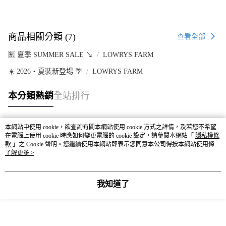
商品相關分類 (7)
查看全部
🈹 夏季 SUMMER SALE ↘️
LOWRYS FARM
☀️ 2026・夏裝新登場 🌴
LOWRYS FARM
本分類熱銷
全站排行
本網站中使用 cookie，欲查詢有關本網站使用 cookie 方式之詳情，及若您不希望
熱門標籤
在電腦上使用 cookie 時應如何變更電腦的 cookie 設定，請參閱本網站「
隱私權條
款
」之 Cookie 聲明。您繼續使用本網站即表示您同意本公司得按本網站使用條款
之 Cookie 聲明使用 cookie。
了解更多 >
我知道了