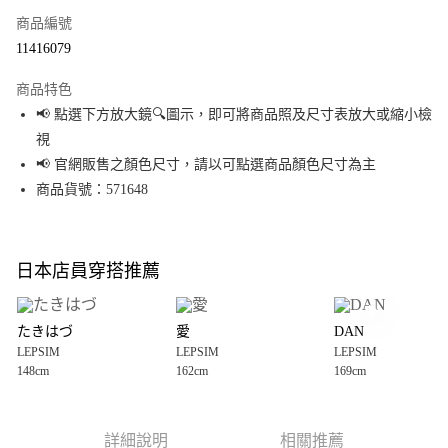
商品編號
超商取貨付款
11416079
LINE Pay
商品特色
Apple Pay
📢 點選下方放大鏡🔍圖示，即可將商品照及尺寸表放大或縮小檢
視
街口支付
📢 官網販售之顏色尺寸，請以可點選商品顏色尺寸為主
悠遊付
商品貨號：571648
Google Pay
全盈+PAY
日本店員穿搭推薦
大哥付你分期
相關說明
たきはづ
愛
DAN
【大哥付你分期使用說明】
LEPSIM
LEPSIM
LEPSIM
AFTEE先享後付
1.本服務由台灣大哥大提供，台灣大哥大用戶可立即使用無須另外申請。
148cm
162cm
169cm
2.付款方式選擇「大哥付你分期」，訂單成立後會自動跳轉到大哥付的交易
相關說明
流程，驗證手機門號後，選擇欲分期的期數、繳款截止日，確認付款後即完
【關於「AFTEE先享後付」】
成交易。
AFTEE先享後付是「在收到商品之後才付款」的支付方式。 讓您購物簡單便
運送方式
3.實際核准額度、可分期數及費用金額請依後續交易確認頁面所載為準。
利好安心！
詳細說明
相關推薦