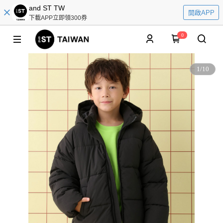
and ST TW
開啟APP
下載APP立即領300券
0
1
/
10