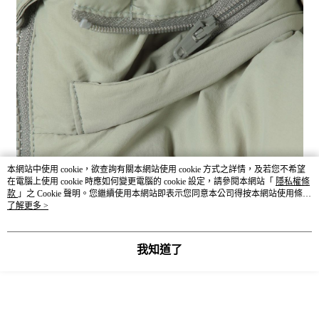
本網站中使用 cookie，欲查詢有關本網站使用 cookie 方式之詳情，及若您不希望
在電腦上使用 cookie 時應如何變更電腦的 cookie 設定，請參閱本網站「
隱私權條
款
」之 Cookie 聲明。您繼續使用本網站即表示您同意本公司得按本網站使用條款
之 Cookie 聲明使用 cookie。
了解更多 >
我知道了