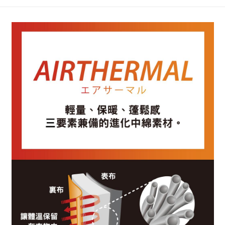
4.訂單成立30分鐘內，如未前往確認交易或遇審核未通過，訂單將自動取
１．簡單：不需註冊會員、不需綁卡、不需儲值。
全家 取貨付款
消。如遇「轉專審核」未通過狀況，表示未達大哥付你分期系統評分，恕無
２．便利：只要手機號碼，簡訊認證，即可結帳。
法說明評估內容。
每筆NT$80，滿NT$1,500(含以上)免運費
３．安心：先確認商品／服務後，再付款。
【繳款方式說明】
1.分期款項不併入電信帳單，「大哥付你分期」於每月結算日後寄送繳費提
付款後 全家取貨
【「AFTEE先享後付」結帳流程】
醒簡訊。
１．於結帳方式選擇「AFTEE先享後付」後，將跳轉至「AFTEE先享後付」
每筆NT$80，滿NT$1,500(含以上)免運費
2.透過簡訊連結打開帳單後，可選擇「超商條碼／台灣大直營門市／銀行轉
結帳頁面，進行簡訊認證並確認金額後，即可完成結帳。
帳／街口支付／iPASS MONEY」等通路繳費。
２．訂單成立數日內，您將收到繳費通知簡訊。
7-11 取貨付款
３．收到繳費通知簡訊後14天內，點擊此簡訊中的連結，可透過四大超商／
【注意事項】
每筆NT$80，滿NT$1,500(含以上)免運費
ATM／網路銀行／等多元方式進行付款，方視為交易完成。
1.本服務係由「台灣大哥大股份有限公司」（以下簡稱本公司）所提供，讓
※ 請注意：結帳手續完成當下不需立刻繳費，但若您需要取消訂單，請聯絡
用戶於交易時，得透過本服務購買商品或服務，並由商店將買賣／分期付款
付款後 7-11取貨
購買商品的店家。未經商家同意取消之訂單仍視為有效，需透過AFTEE先享
買賣價金債權讓與本公司後，依約使用本公司帳單繳交帳款。
後付繳納相關費用。
每筆NT$80，滿NT$1,500(含以上)免運費
2.基於同意付款使用「大哥付你分期」之契約關係目的，商店將以您的個人
※ 交易是否成功請以「AFTEE先享後付 」之結帳頁面顯示為準，若有關於
資料（包含姓名、電話或地址）提供予台灣大哥大進項蒐集、處理及利用，
是否繳費成功／繳費後需取消欲退款等相關疑問，請聯繫「AFTEE先享後付
宅配
由本公司與您本人進行分期帳單所需資料之確認、核對及更正。
客戶支援中心」
https://netprotections.freshdesk.com/support/home
3.完整用戶服務條款，請詳閱以下連結：
https://oppay.tw/userRule
每筆NT$80，滿NT$1,500(含以上)免運費
【注意事項】
１．透過由恩沛科技股份有限公司提供之「AFTEE先享後付」服務完成之交
易，需依本服務之必要範圍內提供個人資料，並將交易相關給付款項請求債
權轉讓予恩沛科技股份有限公司。
２．關於個人資料處理事宜，請瀏覽以下網址：
https://aftee.tw/terms/#terms3
３．未成年的使用者請事先徵得法定代理人或監護人之同意方可使用
「AFTEE先享後付」，若未經同意申辦者引起之損失，本公司不負相關責
任。