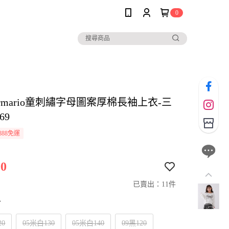
0
pi armario童刺繡字母圖案厚棉長袖上衣-三
69
888免運
0
已賣出：11件
寸
20
05米白130
05米白140
09黑120