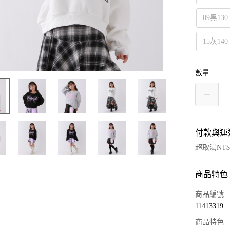
09黑130
15灰140
數量
付款與運
超取滿NT$
商品特色
付款方式
信用卡一
商品編號
11413319
超商取貨
商品特色