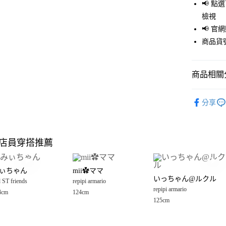
LINE Pay
📢 
檢視
Apple Pay
📢 
街口支付
商品貨號
悠遊付
商品相關分
Google Pay
全盈+PAY
OUTLET
分享
repipi arma
大哥付你
相關說明
童裝
上
【大哥付
店員穿搭推薦
AFTEE先
1.本服務
repipi arma
2.付款方
相關說明
流程，驗
【關於「A
ぃちゃん
mii✿ママ
完成交易
AFTEE
いっちゃん@ルクル
3.實際核
 ST friends
repipi armario
便利好安
運送方式
4.訂單成
repipi armario
１．簡單
4cm
124cm
消。如遇
２．便利
125cm
全家 取貨
無法說明
３．安心
【繳款方
每筆NT$8
1.分期款