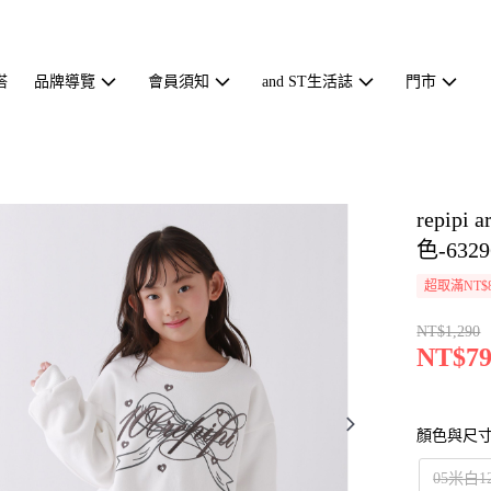
搭
品牌導覽
會員須知
and ST生活誌
門市
repi
色-6329
超取滿NT$
NT$1,290
NT$79
顏色與尺
05米白1