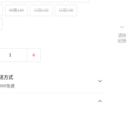
09黑140
15灰120
15灰130
清除
紀錄
送方式
888免運
次付款
付款