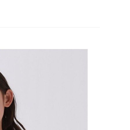
EE先享後付」結帳流程】
家取貨
方式選擇「AFTEE先享後付」後，將跳轉至「AFTEE先享後
訊連結打開帳單後，可選擇「超商條碼／台灣大直營門市／銀行轉
頁面，進行簡訊認證並確認金額後，即可完成結帳。
0，滿NT$888(含以上)免運費
／iPASS MONEY」等通路繳費。
成立數日內，您將收到繳費通知簡訊。
費通知簡訊後14天內，點擊此簡訊中的連結，可透過四大超商
付款
項】
網路銀行／等多元方式進行付款，方視為交易完成。
係由「台灣大哥大股份有限公司」（以下簡稱本公司）所提供，讓
：結帳手續完成當下不需立刻繳費，但若您需要取消訂單，請聯
0，滿NT$1,500(含以上)免運費
易時，得透過本服務購買商品或服務，並由商店將買賣／分期付
的店家。未經商家同意取消之訂單仍視為有效，需透過AFTEE
金債權讓與本公司後，依約使用本公司帳單繳交帳款。
繳納相關費用。
11取貨
意付款使用「大哥付你分期」之契約關係目的，商店將以您的個人
否成功請以「AFTEE先享後付 」之結帳頁面顯示為準，若有關於
0，滿NT$1,500(含以上)免運費
含姓名、電話或地址）提供予台灣大哥大進項蒐集、處理及利
功／繳費後需取消欲退款等相關疑問，請聯繫「AFTEE先享後
公司與您本人進行分期帳單所需資料之確認、核對及更正。
援中心」
https://netprotections.freshdesk.com/support/home
戶服務條款，請詳閱以下連結：
https://oppay.tw/userRule
項】
0，滿NT$1,500(含以上)免運費
恩沛科技股份有限公司提供之「AFTEE先享後付」服務完成之
依本服務之必要範圍內提供個人資料，並將交易相關給付款項請
讓予恩沛科技股份有限公司。
個人資料處理事宜，請瀏覽以下網址：
https://aftee.tw/terms/#terms3
年的使用者請事先徵得法定代理人或監護人之同意方可使用
E先享後付」，若未經同意申辦者引起之損失，本公司不負相關責
AFTEE先享後付」時，將依據個別帳號之用戶狀況，依本公司
核予不同之上限額度；若仍有額度不足之情形，本公司將視審查
用戶進行身份認證。
一人註冊多個帳號或使用他人資訊註冊。若發現惡意使用之情