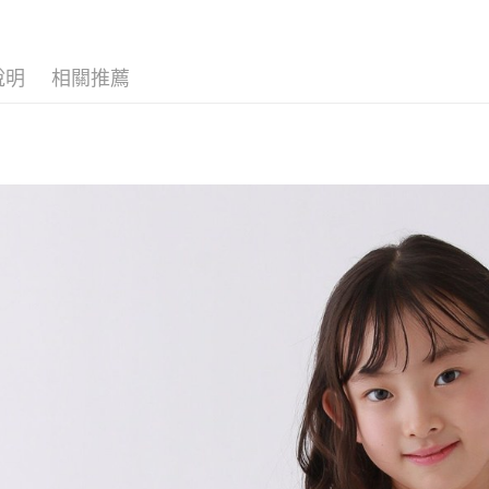
【「AFT
醒簡訊。
付款後 全
１．於結帳
2.透過簡
付」結帳
每筆NT$8
帳／街口支付
２．訂單
說明
相關推薦
３．收到繳
7-11 取貨
【注意事
／ATM／
1.本服務
※ 請注意
每筆NT$8
用戶於交
絡購買商品
款買賣價
先享後付
付款後 7-
2.基於同
※ 交易是
每筆NT$8
資料（包
是否繳費成
用，由本
付客戶支
宅配
3.完整用
【注意事
每筆NT$8
１．透過由
交易，需
求債權轉
２．關於
３．未成
「AFTE
任。
４．使用「
即時審查
結果請求
５．嚴禁