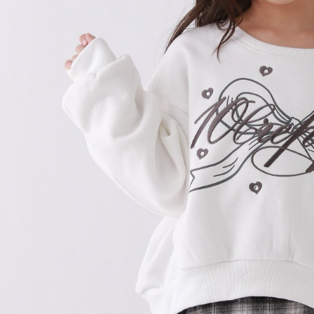
形，恩沛
動。