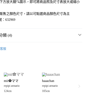
點選下方放大鏡🔍圖示，即可將商品照及尺寸表放大或縮小
官網販售之顏色尺寸，請以可點選商品顏色尺寸為主
：632969
類 (4)
童裝
客服
rio
💥 OUTLET SALE 低至五折 ❗
分期
衣
T恤
你分期使用說明】
享後付
由台灣大哥大提供，台灣大哥大用戶可立即使用無須另外申請。
rio
童裝
上衣
式選擇「大哥付你分期」，訂單成立後會自動跳轉到大哥付的交易
證手機門號後，選擇欲分期的期數、繳款截止日，確認付款後即
FTEE先享後付」】
。
mii✿ママ
haaachan
先享後付是「在收到商品之後才付款」的支付方式。 讓您購物簡單
准額度、可分期數及費用金額請依後續交易確認頁面所載為準。
repipi armario
repipi armario
心！
立30分鐘內，如未前往確認交易或遇審核未通過，訂單將自動取
：不需註冊會員、不需綁卡、不需儲值。
124cm
105cm
「轉專審核」未通過狀況，表示未達大哥付你分期系統評分，恕
：只要手機號碼，簡訊認證，即可結帳。
付款
評估內容。
：先確認商品／服務後，再付款。
式說明】
0，滿NT$888(含以上)免運費
項不併入電信帳單，「大哥付你分期」於每月結算日後寄送繳費提