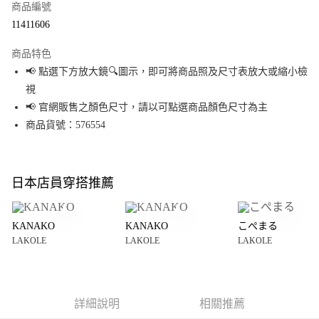
商品編號
超商取貨付款
11411606
LINE Pay
商品特色
Apple Pay
📢 點選下方放大鏡🔍圖示，即可將商品照及尺寸表放大或縮小檢
視
街口支付
📢 官網販售之顏色尺寸，請以可點選商品顏色尺寸為主
悠遊付
商品貨號：576554
Google Pay
全盈+PAY
日本店員穿搭推薦
大哥付你分期
相關說明
KANAKO
KANAKO
こぺまる
【大哥付你分期使用說明】
LAKOLE
LAKOLE
LAKOLE
AFTEE先享後付
1.本服務由台灣大哥大提供，台灣大哥大用戶可立即使用無須另外申請。
2.付款方式選擇「大哥付你分期」，訂單成立後會自動跳轉到大哥付的交易
相關說明
流程，驗證手機門號後，選擇欲分期的期數、繳款截止日，確認付款後即完
【關於「AFTEE先享後付」】
成交易。
AFTEE先享後付是「在收到商品之後才付款」的支付方式。 讓您購物簡單便
運送方式
3.實際核准額度、可分期數及費用金額請依後續交易確認頁面所載為準。
利好安心！
詳細說明
相關推薦
4.訂單成立30分鐘內，如未前往確認交易或遇審核未通過，訂單將自動取
１．簡單：不需註冊會員、不需綁卡、不需儲值。