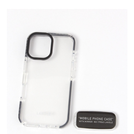
全家 取貨付款
消。如遇「轉專審核」未通過狀況，表示未達大哥付你分期系統評分，恕無
２．便利：只要手機號碼，簡訊認證，即可結帳。
法說明評估內容。
每筆NT$80，滿NT$888(含以上)免運費
３．安心：先確認商品／服務後，再付款。
【繳款方式說明】
1.分期款項不併入電信帳單，「大哥付你分期」於每月結算日後寄送繳費提
付款後 全家取貨
【「AFTEE先享後付」結帳流程】
醒簡訊。
１．於結帳方式選擇「AFTEE先享後付」後，將跳轉至「AFTEE先享後付」
每筆NT$80，滿NT$888(含以上)免運費
2.透過簡訊連結打開帳單後，可選擇「超商條碼／台灣大直營門市／銀行轉
結帳頁面，進行簡訊認證並確認金額後，即可完成結帳。
帳／街口支付／iPASS MONEY」等通路繳費。
２．訂單成立數日內，您將收到繳費通知簡訊。
7-11 取貨付款
３．收到繳費通知簡訊後14天內，點擊此簡訊中的連結，可透過四大超商／
【注意事項】
每筆NT$80，滿NT$1,500(含以上)免運費
ATM／網路銀行／等多元方式進行付款，方視為交易完成。
1.本服務係由「台灣大哥大股份有限公司」（以下簡稱本公司）所提供，讓
※ 請注意：結帳手續完成當下不需立刻繳費，但若您需要取消訂單，請聯絡
用戶於交易時，得透過本服務購買商品或服務，並由商店將買賣／分期付款
付款後 7-11取貨
購買商品的店家。未經商家同意取消之訂單仍視為有效，需透過AFTEE先享
買賣價金債權讓與本公司後，依約使用本公司帳單繳交帳款。
後付繳納相關費用。
每筆NT$80，滿NT$1,500(含以上)免運費
2.基於同意付款使用「大哥付你分期」之契約關係目的，商店將以您的個人
※ 交易是否成功請以「AFTEE先享後付 」之結帳頁面顯示為準，若有關於
資料（包含姓名、電話或地址）提供予台灣大哥大進項蒐集、處理及利用，
是否繳費成功／繳費後需取消欲退款等相關疑問，請聯繫「AFTEE先享後付
宅配
由本公司與您本人進行分期帳單所需資料之確認、核對及更正。
客戶支援中心」
https://netprotections.freshdesk.com/support/home
3.完整用戶服務條款，請詳閱以下連結：
https://oppay.tw/userRule
每筆NT$80，滿NT$1,500(含以上)免運費
【注意事項】
１．透過由恩沛科技股份有限公司提供之「AFTEE先享後付」服務完成之交
易，需依本服務之必要範圍內提供個人資料，並將交易相關給付款項請求債
權轉讓予恩沛科技股份有限公司。
２．關於個人資料處理事宜，請瀏覽以下網址：
https://aftee.tw/terms/#terms3
３．未成年的使用者請事先徵得法定代理人或監護人之同意方可使用
「AFTEE先享後付」，若未經同意申辦者引起之損失，本公司不負相關責
任。
４．使用「AFTEE先享後付」時，將依據個別帳號之用戶狀況，依本公司即