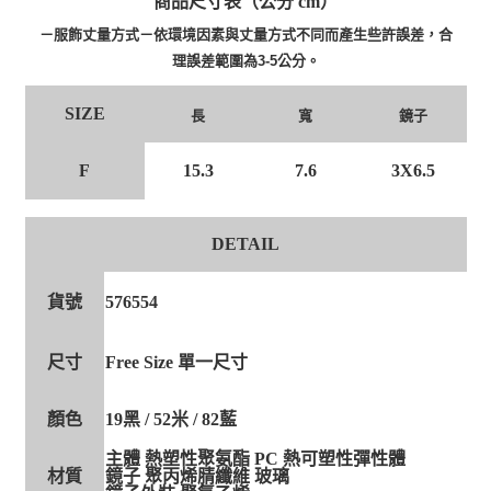
商品尺寸表（公分 cm）
－服飾丈量方式－依環境因素與丈量方式不同而產生些許誤差，合
理誤差範圍為3-5公分。
SIZE
長
寬
鏡子
F
15.3
7.6
3X6.5
DETAIL
貨號
576554
尺寸
Free Size 單一尺寸
顏色
19黑 / 52米 / 82藍
主體 熱塑性聚氨酯 PC 熱可塑性彈性體
材質
鏡子 聚丙烯腈纖維 玻璃