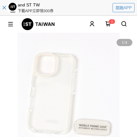
and ST TW
開啟APP
下載APP立即領300券
0
1
/
4