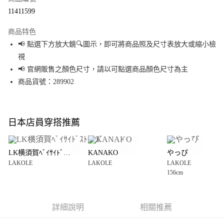
超商取貨付款
11411599
LINE Pay
商品特色
Apple Pay
📢 點選下方放大鏡🔍圖示，即可將商品照及尺寸表放大或縮小檢
視
街口支付
📢 官網販售之顏色尺寸，請以可點選商品顏色尺寸為主
悠遊付
商品貨號：289902
Google Pay
全盈+PAY
日本店員穿搭推薦
大哥付你分期
相關說明
LK横須賀ﾍﾞｲｻｲﾄﾞｽﾄｱｰｽﾞ
KANAKO
やっぴ
【大哥付你分期使用說明】
LAKOLE
LAKOLE
LAKOLE
AFTEE先享後付
1.本服務由台灣大哥大提供，台灣大哥大用戶可立即使用無須另外申請。
156cm
2.付款方式選擇「大哥付你分期」，訂單成立後會自動跳轉到大哥付的交易
相關說明
流程，驗證手機門號後，選擇欲分期的期數、繳款截止日，確認付款後即完
【關於「AFTEE先享後付」】
成交易。
AFTEE先享後付是「在收到商品之後才付款」的支付方式。 讓您購物簡單便
運送方式
3.實際核准額度、可分期數及費用金額請依後續交易確認頁面所載為準。
利好安心！
詳細說明
相關推薦
4.訂單成立30分鐘內，如未前往確認交易或遇審核未通過，訂單將自動取
１．簡單：不需註冊會員、不需綁卡、不需儲值。
全家 取貨付款
消。如遇「轉專審核」未通過狀況，表示未達大哥付你分期系統評分，恕無