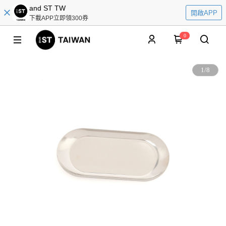
and ST TW
開啟APP
下載APP立即領300券
0
1
/
8