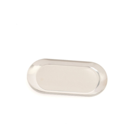
２．便利：只要手機號碼，簡訊認證，即可結帳。
法說明評估內容。
每筆NT$80，滿NT$1,500(含以上)免運費
３．安心：先確認商品／服務後，再付款。
【繳款方式說明】
1.分期款項不併入電信帳單，「大哥付你分期」於每月結算日後寄送繳費提
付款後 全家取貨
【「AFTEE先享後付」結帳流程】
醒簡訊。
１．於結帳方式選擇「AFTEE先享後付」後，將跳轉至「AFTEE先享後付」
每筆NT$80，滿NT$1,500(含以上)免運費
2.透過簡訊連結打開帳單後，可選擇「超商條碼／台灣大直營門市／銀行轉
結帳頁面，進行簡訊認證並確認金額後，即可完成結帳。
帳／街口支付／iPASS MONEY」等通路繳費。
２．訂單成立數日內，您將收到繳費通知簡訊。
7-11 取貨付款
３．收到繳費通知簡訊後14天內，點擊此簡訊中的連結，可透過四大超商／
【注意事項】
每筆NT$80，滿NT$1,500(含以上)免運費
ATM／網路銀行／等多元方式進行付款，方視為交易完成。
1.本服務係由「台灣大哥大股份有限公司」（以下簡稱本公司）所提供，讓
※ 請注意：結帳手續完成當下不需立刻繳費，但若您需要取消訂單，請聯絡
用戶於交易時，得透過本服務購買商品或服務，並由商店將買賣／分期付款
付款後 7-11取貨
購買商品的店家。未經商家同意取消之訂單仍視為有效，需透過AFTEE先享
買賣價金債權讓與本公司後，依約使用本公司帳單繳交帳款。
後付繳納相關費用。
每筆NT$80，滿NT$1,500(含以上)免運費
2.基於同意付款使用「大哥付你分期」之契約關係目的，商店將以您的個人
※ 交易是否成功請以「AFTEE先享後付 」之結帳頁面顯示為準，若有關於
資料（包含姓名、電話或地址）提供予台灣大哥大進項蒐集、處理及利用，
是否繳費成功／繳費後需取消欲退款等相關疑問，請聯繫「AFTEE先享後付
宅配
由本公司與您本人進行分期帳單所需資料之確認、核對及更正。
客戶支援中心」
https://netprotections.freshdesk.com/support/home
3.完整用戶服務條款，請詳閱以下連結：
https://oppay.tw/userRule
每筆NT$80，滿NT$1,500(含以上)免運費
【注意事項】
１．透過由恩沛科技股份有限公司提供之「AFTEE先享後付」服務完成之交
易，需依本服務之必要範圍內提供個人資料，並將交易相關給付款項請求債
權轉讓予恩沛科技股份有限公司。
２．關於個人資料處理事宜，請瀏覽以下網址：
https://aftee.tw/terms/#terms3
３．未成年的使用者請事先徵得法定代理人或監護人之同意方可使用
「AFTEE先享後付」，若未經同意申辦者引起之損失，本公司不負相關責
任。
４．使用「AFTEE先享後付」時，將依據個別帳號之用戶狀況，依本公司即