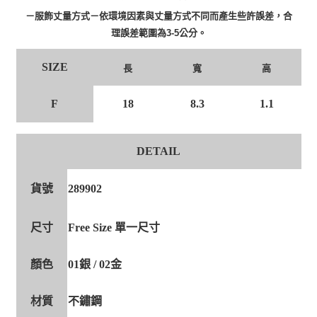
－服飾丈量方式－依環境因素與丈量方式不同而產生些許誤差，合
理誤差範圍為3-5公分。
SIZE
長
寬
高
F
18
8.3
1.1
DETAIL
貨號
289902
尺寸
Free Size 單一尺寸
顏色
01銀 / 02金
材質
不鏽鋼