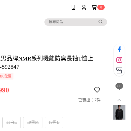
0
 and男品牌NMR系列機能防臭長袖T恤上
592847
888免運
990
已賣出：7件
寸
11白L
19黑M
19黑L