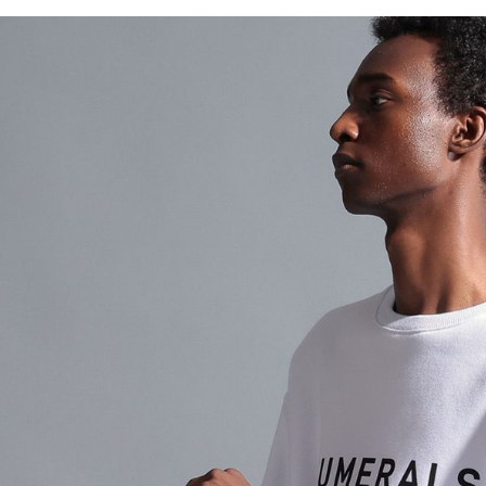
※ 請注意
每筆NT$8
用戶於交
絡購買商品
款買賣價
先享後付
付款後 7-
2.基於同
※ 交易是
每筆NT$8
資料（包
是否繳費成
用，由本
付客戶支
宅配
3.完整用
【注意事
每筆NT$8
１．透過由
交易，需
求債權轉
２．關於
３．未成
「AFTE
任。
４．使用「
即時審查
結果請求
５．嚴禁
形，恩沛
動。