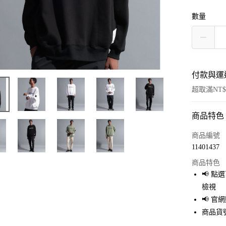
數量
付款與運
超取滿NT$
商品特色
付款方式
信用卡一
商品編號
11401437
超商取貨
商品特色
LINE Pay
📢 
檢視
Apple Pay
📢 
街口支付
商品貨號