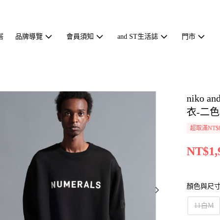
搭
品牌導覽
會員須知
and ST生活誌
門市
niko
衣-二色-
超取滿NT$
NT$1,
顏色與尺
11白M