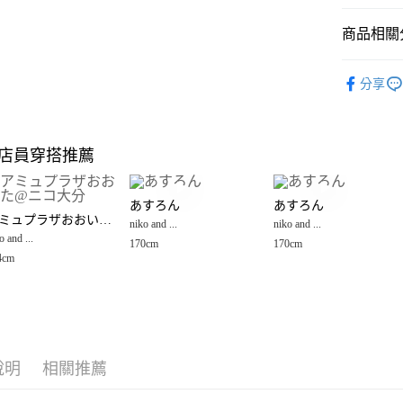
悠遊付
商品相關分
Google Pay
全盈+PAY
niko and ...
分享
男裝
上
大哥付你
相關說明
niko and ...
【大哥付
店員穿搭推薦
AFTEE先
1.本服務
2.付款方
相關說明
流程，驗
【關於「A
あすろん
あすろん
完成交易
AFTEE
アミュプラザおおいた@ニコ大分
3.實際核
niko and ...
niko and ...
便利好安
運送方式
4.訂單成
o and ...
１．簡單
170cm
170cm
消。如遇
２．便利
4cm
全家 取貨
無法說明
３．安心
【繳款方
每筆NT$8
1.分期款
【「AFT
醒簡訊。
付款後 全
１．於結帳
2.透過簡
付」結帳
每筆NT$8
帳／街口支付
２．訂單
說明
相關推薦
３．收到繳
7-11 取貨
【注意事
／ATM／
1.本服務