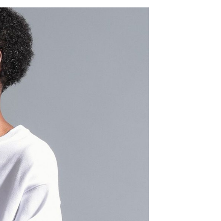
：結帳手續完成當下不需立刻繳費，但若您需要取消訂單，請聯
0，滿NT$1,500(含以上)免運費
易時，得透過本服務購買商品或服務，並由商店將買賣／分期付
的店家。未經商家同意取消之訂單仍視為有效，需透過AFTEE
金債權讓與本公司後，依約使用本公司帳單繳交帳款。
繳納相關費用。
11取貨
意付款使用「大哥付你分期」之契約關係目的，商店將以您的個人
否成功請以「AFTEE先享後付 」之結帳頁面顯示為準，若有關於
0，滿NT$1,500(含以上)免運費
含姓名、電話或地址）提供予台灣大哥大進項蒐集、處理及利
功／繳費後需取消欲退款等相關疑問，請聯繫「AFTEE先享後
公司與您本人進行分期帳單所需資料之確認、核對及更正。
援中心」
https://netprotections.freshdesk.com/support/home
戶服務條款，請詳閱以下連結：
https://oppay.tw/userRule
項】
0，滿NT$1,500(含以上)免運費
恩沛科技股份有限公司提供之「AFTEE先享後付」服務完成之
依本服務之必要範圍內提供個人資料，並將交易相關給付款項請
讓予恩沛科技股份有限公司。
個人資料處理事宜，請瀏覽以下網址：
https://aftee.tw/terms/#terms3
年的使用者請事先徵得法定代理人或監護人之同意方可使用
E先享後付」，若未經同意申辦者引起之損失，本公司不負相關責
AFTEE先享後付」時，將依據個別帳號之用戶狀況，依本公司
核予不同之上限額度；若仍有額度不足之情形，本公司將視審查
用戶進行身份認證。
一人註冊多個帳號或使用他人資訊註冊。若發現惡意使用之情
科技股份有限公司將有權停止該用戶之使用額度並採取法律行