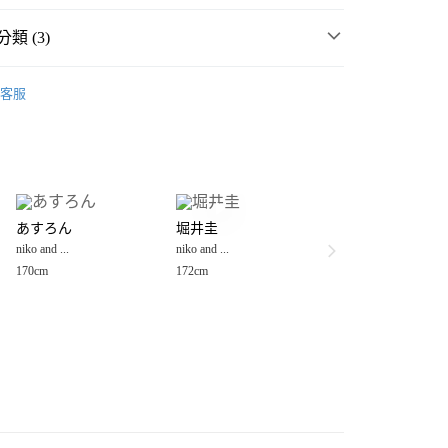
類 (3)
🏃‍♂ NUMERALS NMR 機能運動風 🏃‍♀
客服
衣
T恤
分期
男裝
上衣
T恤
你分期使用說明】
享後付
由台灣大哥大提供，台灣大哥大用戶可立即使用無須另外申請。
式選擇「大哥付你分期」，訂單成立後會自動跳轉到大哥付的交易
證手機門號後，選擇欲分期的期數、繳款截止日，確認付款後即
FTEE先享後付」】
。
あすろん
堀井圭
先享後付是「在收到商品之後才付款」的支付方式。 讓您購物簡單
准額度、可分期數及費用金額請依後續交易確認頁面所載為準。
niko and ...
niko and ...
心！
立30分鐘內，如未前往確認交易或遇審核未通過，訂單將自動取
：不需註冊會員、不需綁卡、不需儲值。
170cm
172cm
「轉專審核」未通過狀況，表示未達大哥付你分期系統評分，恕
：只要手機號碼，簡訊認證，即可結帳。
付款
評估內容。
：先確認商品／服務後，再付款。
式說明】
0，滿NT$888(含以上)免運費
項不併入電信帳單，「大哥付你分期」於每月結算日後寄送繳費提
EE先享後付」結帳流程】
家取貨
方式選擇「AFTEE先享後付」後，將跳轉至「AFTEE先享後
訊連結打開帳單後，可選擇「超商條碼／台灣大直營門市／銀行轉
頁面，進行簡訊認證並確認金額後，即可完成結帳。
0，滿NT$888(含以上)免運費
／iPASS MONEY」等通路繳費。
成立數日內，您將收到繳費通知簡訊。
費通知簡訊後14天內，點擊此簡訊中的連結，可透過四大超商
付款
項】
網路銀行／等多元方式進行付款，方視為交易完成。
係由「台灣大哥大股份有限公司」（以下簡稱本公司）所提供，讓