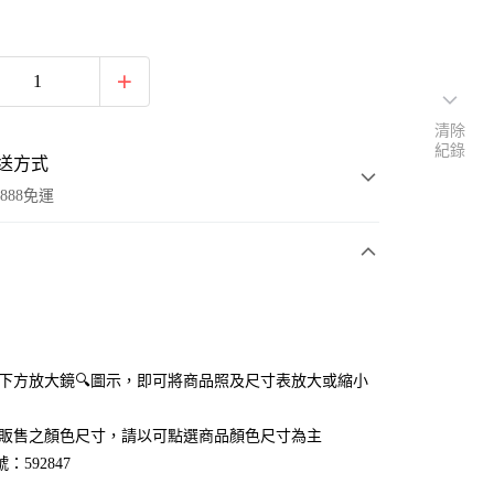
清除
紀錄
送方式
888免運
次付款
付款
點選下方放大鏡🔍圖示，即可將商品照及尺寸表放大或縮小
官網販售之顏色尺寸，請以可點選商品顏色尺寸為主
：592847