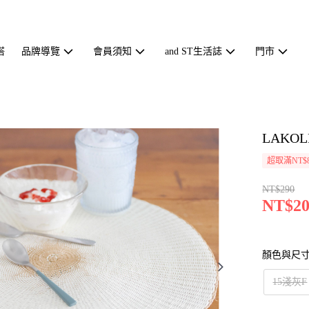
搭
品牌導覽
會員須知
and ST生活誌
門市
LAKO
超取滿NT$
NT$290
NT$20
顏色與尺
15淺灰F