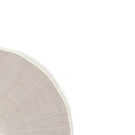
易時，得透過本服務購買商品或服務，並由商店將買賣／分期付
的店家。未經商家同意取消之訂單仍視為有效，需透過AFTEE
金債權讓與本公司後，依約使用本公司帳單繳交帳款。
繳納相關費用。
11取貨
意付款使用「大哥付你分期」之契約關係目的，商店將以您的個人
否成功請以「AFTEE先享後付 」之結帳頁面顯示為準，若有關於
0，滿NT$1,500(含以上)免運費
含姓名、電話或地址）提供予台灣大哥大進項蒐集、處理及利
功／繳費後需取消欲退款等相關疑問，請聯繫「AFTEE先享後
公司與您本人進行分期帳單所需資料之確認、核對及更正。
援中心」
https://netprotections.freshdesk.com/support/home
戶服務條款，請詳閱以下連結：
https://oppay.tw/userRule
項】
0，滿NT$1,500(含以上)免運費
恩沛科技股份有限公司提供之「AFTEE先享後付」服務完成之
依本服務之必要範圍內提供個人資料，並將交易相關給付款項請
讓予恩沛科技股份有限公司。
個人資料處理事宜，請瀏覽以下網址：
https://aftee.tw/terms/#terms3
年的使用者請事先徵得法定代理人或監護人之同意方可使用
E先享後付」，若未經同意申辦者引起之損失，本公司不負相關責
AFTEE先享後付」時，將依據個別帳號之用戶狀況，依本公司
核予不同之上限額度；若仍有額度不足之情形，本公司將視審查
用戶進行身份認證。
一人註冊多個帳號或使用他人資訊註冊。若發現惡意使用之情
科技股份有限公司將有權停止該用戶之使用額度並採取法律行