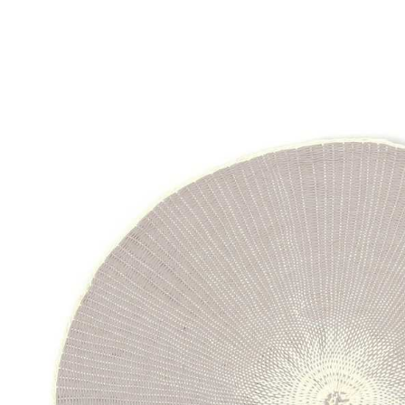
用戶於交
絡購買商品
款買賣價
先享後付
付款後 7-
2.基於同
※ 交易是
每筆NT$8
資料（包
是否繳費成
用，由本
付客戶支
宅配
3.完整用
【注意事
每筆NT$8
１．透過由
交易，需
求債權轉
２．關於
３．未成
「AFTE
任。
４．使用「
即時審查
結果請求
５．嚴禁
形，恩沛
動。