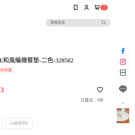
0
LE和風編織餐墊-二色-328582
888免運
3
已賣出：8件
寸
51自然色F