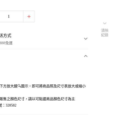
清除
紀錄
送方式
888免運
次付款
付款
點選下方放大鏡🔍圖示，即可將商品照及尺寸表放大或縮小
官網販售之顏色尺寸，請以可點選商品顏色尺寸為主
：328582