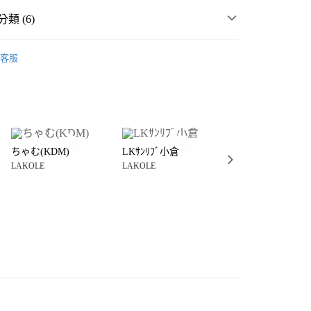
類 (6)
房用品
桌墊、杯墊、托盤
客服
生活雜貨
廚房用品
桌墊、杯墊、托盤
分期
💥 OUTLET SALE 出清 ❗
你分期使用說明】
享後付
由台灣大哥大提供，台灣大哥大用戶可立即使用無須另外申請。
・夏裝新登場 🌴
LAKOLE
式選擇「大哥付你分期」，訂單成立後會自動跳轉到大哥付的交易
MMER SALE ↘️
LAKOLE
證手機門號後，選擇欲分期的期數、繳款截止日，確認付款後即
FTEE先享後付」】
。
ちゃむ(KDM)
LKｻﾝﾘﾌﾞ小倉
LK名古屋ららぽ
先享後付是「在收到商品之後才付款」的支付方式。 讓您購物簡單
🈹 夏季 FINAL SALE 3折起 ↘️
生活雜貨SALE 5折
准額度、可分期數及費用金額請依後續交易確認頁面所載為準。
LAKOLE
LAKOLE
LAKOLE
心！
立30分鐘內，如未前往確認交易或遇審核未通過，訂單將自動取
：不需註冊會員、不需綁卡、不需儲值。
「轉專審核」未通過狀況，表示未達大哥付你分期系統評分，恕
：只要手機號碼，簡訊認證，即可結帳。
付款
評估內容。
：先確認商品／服務後，再付款。
式說明】
0，滿NT$888(含以上)免運費
項不併入電信帳單，「大哥付你分期」於每月結算日後寄送繳費提
EE先享後付」結帳流程】
家取貨
方式選擇「AFTEE先享後付」後，將跳轉至「AFTEE先享後
訊連結打開帳單後，可選擇「超商條碼／台灣大直營門市／銀行轉
頁面，進行簡訊認證並確認金額後，即可完成結帳。
0，滿NT$888(含以上)免運費
／iPASS MONEY」等通路繳費。
成立數日內，您將收到繳費通知簡訊。
費通知簡訊後14天內，點擊此簡訊中的連結，可透過四大超商
付款
項】
網路銀行／等多元方式進行付款，方視為交易完成。
係由「台灣大哥大股份有限公司」（以下簡稱本公司）所提供，讓
：結帳手續完成當下不需立刻繳費，但若您需要取消訂單，請聯
0，滿NT$1,500(含以上)免運費