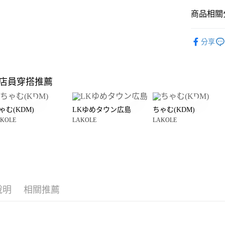
商品相關分
Google Pay
全盈+PAY
雜貨
廚
分享
LAKOLE
大哥付你
相關說明
LAKOLE
【大哥付
店員穿搭推薦
AFTEE先
1.本服務
☀️ 2026
2.付款方
相關說明
🈹 夏季 SU
流程，驗
【關於「A
ゃむ(KDM)
LKゆめタウン広島
ちゃむ(KDM)
完成交易
AFTEE
LAKOLE
3.實際核
KOLE
LAKOLE
LAKOLE
便利好安
運送方式
起
4.訂單成
１．簡單
消。如遇
２．便利
全家 取貨
無法說明
３．安心
【繳款方
每筆NT$8
1.分期款
【「AFT
醒簡訊。
付款後 全
１．於結帳
2.透過簡
付」結帳
說明
相關推薦
每筆NT$8
帳／街口支付
２．訂單
３．收到繳
7-11 取貨
【注意事
／ATM／
1.本服務
※ 請注意
每筆NT$8