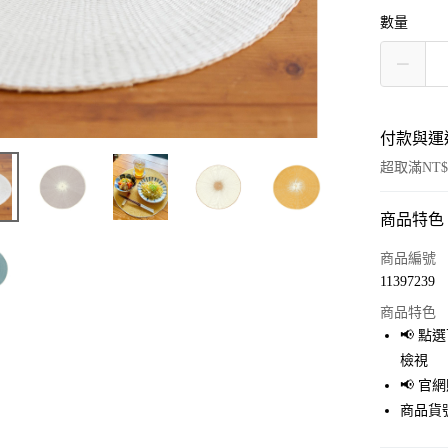
數量
付款與運
超取滿NT$
商品特色
付款方式
信用卡一
商品編號
11397239
超商取貨
商品特色
LINE Pay
📢 
檢視
Apple Pay
📢 
街口支付
商品貨號
悠遊付