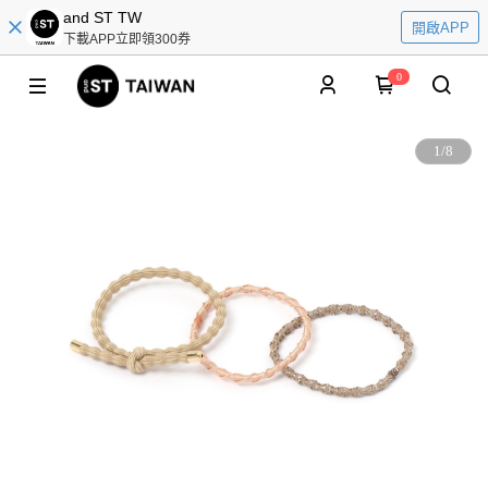
and ST TW
開啟APP
下載APP立即領300券
0
1
/
8