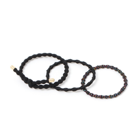
２．便利：只要手機號碼，簡訊認證，即可結帳。
法說明評估內容。
每筆NT$80，滿NT$888(含以上)免運費
３．安心：先確認商品／服務後，再付款。
【繳款方式說明】
1.分期款項不併入電信帳單，「大哥付你分期」於每月結算日後寄送繳費提
付款後 全家取貨
【「AFTEE先享後付」結帳流程】
醒簡訊。
１．於結帳方式選擇「AFTEE先享後付」後，將跳轉至「AFTEE先享後付」
每筆NT$80，滿NT$888(含以上)免運費
2.透過簡訊連結打開帳單後，可選擇「超商條碼／台灣大直營門市／銀行轉
結帳頁面，進行簡訊認證並確認金額後，即可完成結帳。
帳／街口支付／iPASS MONEY」等通路繳費。
２．訂單成立數日內，您將收到繳費通知簡訊。
7-11 取貨付款
３．收到繳費通知簡訊後14天內，點擊此簡訊中的連結，可透過四大超商／
【注意事項】
每筆NT$80，滿NT$1,500(含以上)免運費
ATM／網路銀行／等多元方式進行付款，方視為交易完成。
1.本服務係由「台灣大哥大股份有限公司」（以下簡稱本公司）所提供，讓
※ 請注意：結帳手續完成當下不需立刻繳費，但若您需要取消訂單，請聯絡
用戶於交易時，得透過本服務購買商品或服務，並由商店將買賣／分期付款
付款後 7-11取貨
購買商品的店家。未經商家同意取消之訂單仍視為有效，需透過AFTEE先享
買賣價金債權讓與本公司後，依約使用本公司帳單繳交帳款。
後付繳納相關費用。
每筆NT$80，滿NT$1,500(含以上)免運費
2.基於同意付款使用「大哥付你分期」之契約關係目的，商店將以您的個人
※ 交易是否成功請以「AFTEE先享後付 」之結帳頁面顯示為準，若有關於
資料（包含姓名、電話或地址）提供予台灣大哥大進項蒐集、處理及利用，
是否繳費成功／繳費後需取消欲退款等相關疑問，請聯繫「AFTEE先享後付
宅配
由本公司與您本人進行分期帳單所需資料之確認、核對及更正。
客戶支援中心」
https://netprotections.freshdesk.com/support/home
3.完整用戶服務條款，請詳閱以下連結：
https://oppay.tw/userRule
每筆NT$80，滿NT$1,500(含以上)免運費
【注意事項】
１．透過由恩沛科技股份有限公司提供之「AFTEE先享後付」服務完成之交
易，需依本服務之必要範圍內提供個人資料，並將交易相關給付款項請求債
權轉讓予恩沛科技股份有限公司。
２．關於個人資料處理事宜，請瀏覽以下網址：
https://aftee.tw/terms/#terms3
３．未成年的使用者請事先徵得法定代理人或監護人之同意方可使用
「AFTEE先享後付」，若未經同意申辦者引起之損失，本公司不負相關責
任。
４．使用「AFTEE先享後付」時，將依據個別帳號之用戶狀況，依本公司即