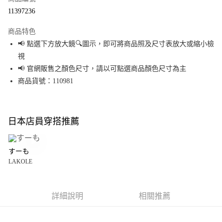
超商取貨付款
11397236
LINE Pay
商品特色
Apple Pay
📢 點選下方放大鏡🔍圖示，即可將商品照及尺寸表放大或縮小檢
視
街口支付
📢 官網販售之顏色尺寸，請以可點選商品顏色尺寸為主
悠遊付
商品貨號：110981
Google Pay
全盈+PAY
日本店員穿搭推薦
大哥付你分期
相關說明
すーも
【大哥付你分期使用說明】
LAKOLE
AFTEE先享後付
1.本服務由台灣大哥大提供，台灣大哥大用戶可立即使用無須另外申請。
2.付款方式選擇「大哥付你分期」，訂單成立後會自動跳轉到大哥付的交易
相關說明
流程，驗證手機門號後，選擇欲分期的期數、繳款截止日，確認付款後即完
【關於「AFTEE先享後付」】
成交易。
詳細說明
相關推薦
AFTEE先享後付是「在收到商品之後才付款」的支付方式。 讓您購物簡單便
運送方式
3.實際核准額度、可分期數及費用金額請依後續交易確認頁面所載為準。
利好安心！
4.訂單成立30分鐘內，如未前往確認交易或遇審核未通過，訂單將自動取
１．簡單：不需註冊會員、不需綁卡、不需儲值。
全家 取貨付款
消。如遇「轉專審核」未通過狀況，表示未達大哥付你分期系統評分，恕無