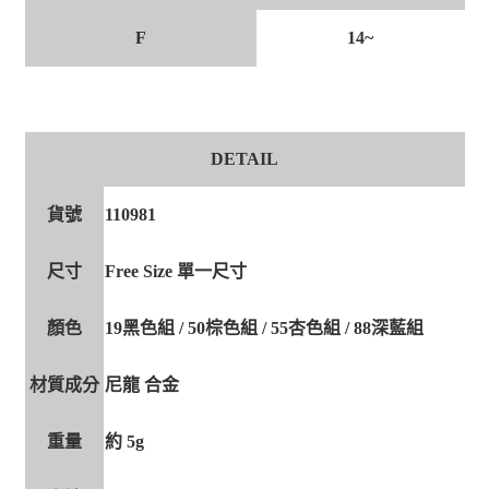
F
14~
DETAIL
貨號
110981
尺寸
Free Size 單一尺寸
顏色
19黑色組 / 50棕色組 / 55杏色組 / 88深藍組
材質成分
尼龍 合金
重量
約 5g