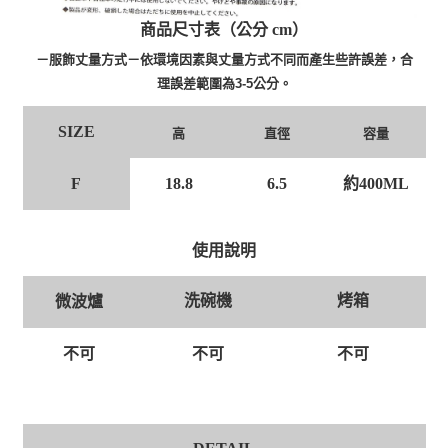
商品尺寸表（公分 cm）
－服飾丈量方式－依環境因素與丈量方式不同而產生些許誤差，合
理誤差範圍為3-5公分。
SIZE
高
直徑
容量
F
18.8
6.5
約400ML
使用說明
洗碗機
烤箱
微波爐
不可
不可
不可