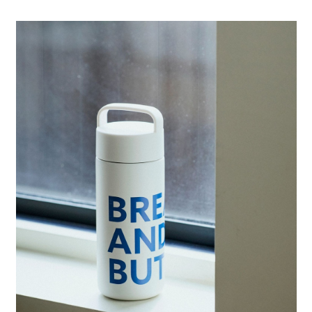
全家 取貨付款
消。如遇「轉專審核」未通過狀況，表示未達大哥付你分期系統評分，恕無
２．便利：只要手機號碼，簡訊認證，即可結帳。
法說明評估內容。
每筆NT$80，滿NT$888(含以上)免運費
３．安心：先確認商品／服務後，再付款。
【繳款方式說明】
1.分期款項不併入電信帳單，「大哥付你分期」於每月結算日後寄送繳費提
付款後 全家取貨
【「AFTEE先享後付」結帳流程】
醒簡訊。
１．於結帳方式選擇「AFTEE先享後付」後，將跳轉至「AFTEE先享後付」
每筆NT$80，滿NT$888(含以上)免運費
2.透過簡訊連結打開帳單後，可選擇「超商條碼／台灣大直營門市／銀行轉
結帳頁面，進行簡訊認證並確認金額後，即可完成結帳。
帳／街口支付／iPASS MONEY」等通路繳費。
２．訂單成立數日內，您將收到繳費通知簡訊。
7-11 取貨付款
３．收到繳費通知簡訊後14天內，點擊此簡訊中的連結，可透過四大超商／
【注意事項】
每筆NT$80，滿NT$1,500(含以上)免運費
ATM／網路銀行／等多元方式進行付款，方視為交易完成。
1.本服務係由「台灣大哥大股份有限公司」（以下簡稱本公司）所提供，讓
※ 請注意：結帳手續完成當下不需立刻繳費，但若您需要取消訂單，請聯絡
用戶於交易時，得透過本服務購買商品或服務，並由商店將買賣／分期付款
付款後 7-11取貨
購買商品的店家。未經商家同意取消之訂單仍視為有效，需透過AFTEE先享
買賣價金債權讓與本公司後，依約使用本公司帳單繳交帳款。
後付繳納相關費用。
每筆NT$80，滿NT$1,500(含以上)免運費
2.基於同意付款使用「大哥付你分期」之契約關係目的，商店將以您的個人
※ 交易是否成功請以「AFTEE先享後付 」之結帳頁面顯示為準，若有關於
資料（包含姓名、電話或地址）提供予台灣大哥大進項蒐集、處理及利用，
是否繳費成功／繳費後需取消欲退款等相關疑問，請聯繫「AFTEE先享後付
宅配
由本公司與您本人進行分期帳單所需資料之確認、核對及更正。
客戶支援中心」
https://netprotections.freshdesk.com/support/home
3.完整用戶服務條款，請詳閱以下連結：
https://oppay.tw/userRule
每筆NT$80，滿NT$1,500(含以上)免運費
【注意事項】
１．透過由恩沛科技股份有限公司提供之「AFTEE先享後付」服務完成之交
易，需依本服務之必要範圍內提供個人資料，並將交易相關給付款項請求債
權轉讓予恩沛科技股份有限公司。
２．關於個人資料處理事宜，請瀏覽以下網址：
https://aftee.tw/terms/#terms3
３．未成年的使用者請事先徵得法定代理人或監護人之同意方可使用
「AFTEE先享後付」，若未經同意申辦者引起之損失，本公司不負相關責
任。
４．使用「AFTEE先享後付」時，將依據個別帳號之用戶狀況，依本公司即