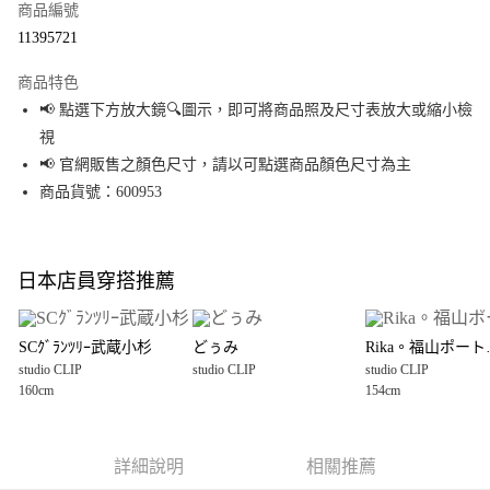
商品編號
超商取貨付款
11395721
LINE Pay
商品特色
Apple Pay
📢 點選下方放大鏡🔍圖示，即可將商品照及尺寸表放大或縮小檢
視
街口支付
📢 官網販售之顏色尺寸，請以可點選商品顏色尺寸為主
悠遊付
商品貨號：600953
Google Pay
全盈+PAY
日本店員穿搭推薦
大哥付你分期
相關說明
SCｸﾞﾗﾝﾂﾘｰ武蔵小杉
どぅみ
Rik
【大哥付你分期使用說明】
studio CLIP
studio CLIP
studio CLIP
AFTEE先享後付
1.本服務由台灣大哥大提供，台灣大哥大用戶可立即使用無須另外申請。
160cm
154cm
2.付款方式選擇「大哥付你分期」，訂單成立後會自動跳轉到大哥付的交易
相關說明
流程，驗證手機門號後，選擇欲分期的期數、繳款截止日，確認付款後即完
【關於「AFTEE先享後付」】
成交易。
AFTEE先享後付是「在收到商品之後才付款」的支付方式。 讓您購物簡單便
運送方式
3.實際核准額度、可分期數及費用金額請依後續交易確認頁面所載為準。
利好安心！
詳細說明
相關推薦
4.訂單成立30分鐘內，如未前往確認交易或遇審核未通過，訂單將自動取
１．簡單：不需註冊會員、不需綁卡、不需儲值。