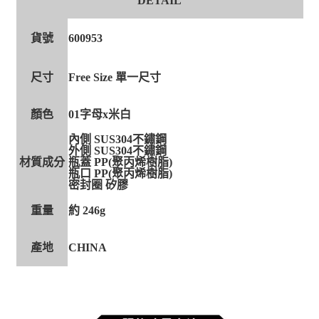
DETAIL
貨號
600953
尺寸
Free Size 單一尺寸
顏色
01字母x米白
內側 SUS304不鏽鋼
外側 SUS304不鏽鋼
材質成分
瓶蓋 PP(聚丙烯樹脂)
瓶口 PP(聚丙烯樹脂)
密封圈 矽膠
重量
約 246g
產地
CHINA