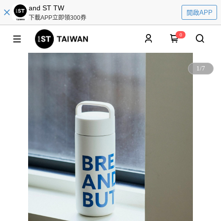
and ST TW
開啟APP
下載APP立即領300券
0
1
/
7