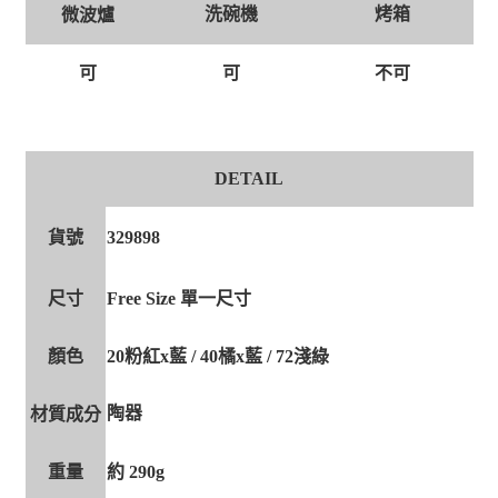
洗碗機
烤箱
微波爐
可
可
不可
DETAIL
貨號
329898
尺寸
Free Size 單一尺寸
顏色
20粉紅x藍 / 40橘x藍 / 72淺綠
陶器
材質成分
重量
約 290g