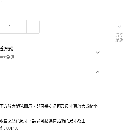
清除
紀錄
送方式
888免運
次付款
付款
點選下方放大鏡🔍圖示，即可將商品照及尺寸表放大或縮小
官網販售之顏色尺寸，請以可點選商品顏色尺寸為主
：601497