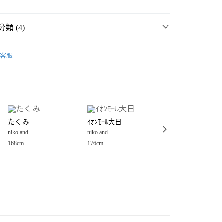
類 (4)
男女配件
客服
件
包
肩背包
分期
包
肩背包
你分期使用說明】
享後付
由台灣大哥大提供，台灣大哥大用戶可立即使用無須另外申請。
男裝
配件
包
式選擇「大哥付你分期」，訂單成立後會自動跳轉到大哥付的交易
證手機門號後，選擇欲分期的期數、繳款截止日，確認付款後即
FTEE先享後付」】
。
たくみ
ｲｵﾝﾓｰﾙ大日
コスモチ
先享後付是「在收到商品之後才付款」的支付方式。 讓您購物簡單
准額度、可分期數及費用金額請依後續交易確認頁面所載為準。
niko and ...
niko and ...
niko and ...
心！
立30分鐘內，如未前往確認交易或遇審核未通過，訂單將自動取
：不需註冊會員、不需綁卡、不需儲值。
168cm
176cm
170cm
「轉專審核」未通過狀況，表示未達大哥付你分期系統評分，恕
：只要手機號碼，簡訊認證，即可結帳。
付款
評估內容。
：先確認商品／服務後，再付款。
式說明】
0，滿NT$888(含以上)免運費
項不併入電信帳單，「大哥付你分期」於每月結算日後寄送繳費提
EE先享後付」結帳流程】
家取貨
方式選擇「AFTEE先享後付」後，將跳轉至「AFTEE先享後
訊連結打開帳單後，可選擇「超商條碼／台灣大直營門市／銀行轉
頁面，進行簡訊認證並確認金額後，即可完成結帳。
0，滿NT$888(含以上)免運費
／iPASS MONEY」等通路繳費。
成立數日內，您將收到繳費通知簡訊。
費通知簡訊後14天內，點擊此簡訊中的連結，可透過四大超商
付款
項】