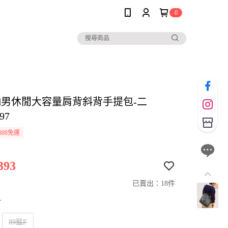
0
 and男休閒大容量肩背斜背手提包-二
97
888免運
393
已賣出：18件
寸
89藍F