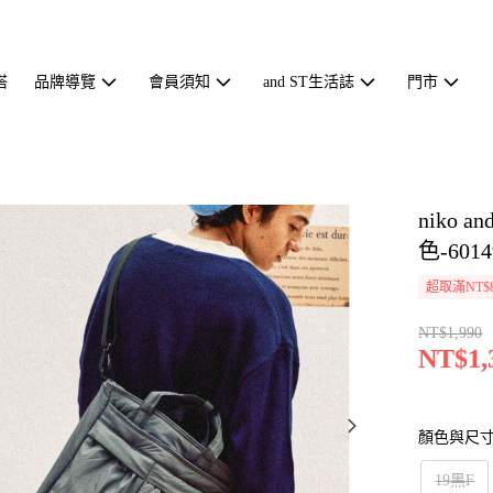
搭
品牌導覽
會員須知
and ST生活誌
門市
niko
色-6014
超取滿NT$
NT$1,990
NT$1,
顏色與尺
19黑F