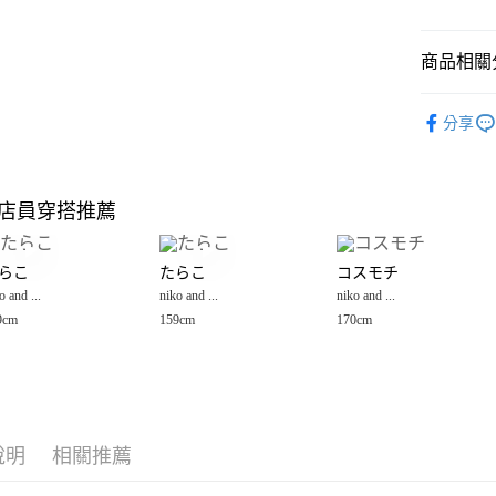
悠遊付
商品相關分
Google Pay
全盈+PAY
niko and ...
分享
男裝
配
大哥付你
相關說明
男女配件
【大哥付
店員穿搭推薦
AFTEE先
1.本服務
niko and ...
2.付款方
相關說明
流程，驗
【關於「A
らこ
たらこ
コスモチ
完成交易
AFTEE
3.實際核
o and ...
niko and ...
niko and ...
便利好安
運送方式
4.訂單成
１．簡單
9cm
159cm
170cm
消。如遇
２．便利
全家 取貨
無法說明
３．安心
【繳款方
每筆NT$8
1.分期款
【「AFT
醒簡訊。
付款後 全
１．於結帳
2.透過簡
付」結帳
每筆NT$8
帳／街口支付
說明
相關推薦
２．訂單
３．收到繳
7-11 取貨
【注意事