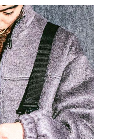
網路銀行／等多元方式進行付款，方視為交易完成。
係由「台灣大哥大股份有限公司」（以下簡稱本公司）所提供，讓
：結帳手續完成當下不需立刻繳費，但若您需要取消訂單，請聯
0，滿NT$1,500(含以上)免運費
易時，得透過本服務購買商品或服務，並由商店將買賣／分期付
的店家。未經商家同意取消之訂單仍視為有效，需透過AFTEE
金債權讓與本公司後，依約使用本公司帳單繳交帳款。
繳納相關費用。
11取貨
意付款使用「大哥付你分期」之契約關係目的，商店將以您的個人
否成功請以「AFTEE先享後付 」之結帳頁面顯示為準，若有關於
0，滿NT$1,500(含以上)免運費
含姓名、電話或地址）提供予台灣大哥大進項蒐集、處理及利
功／繳費後需取消欲退款等相關疑問，請聯繫「AFTEE先享後
公司與您本人進行分期帳單所需資料之確認、核對及更正。
援中心」
https://netprotections.freshdesk.com/support/home
戶服務條款，請詳閱以下連結：
https://oppay.tw/userRule
項】
0，滿NT$1,500(含以上)免運費
恩沛科技股份有限公司提供之「AFTEE先享後付」服務完成之
依本服務之必要範圍內提供個人資料，並將交易相關給付款項請
讓予恩沛科技股份有限公司。
個人資料處理事宜，請瀏覽以下網址：
https://aftee.tw/terms/#terms3
年的使用者請事先徵得法定代理人或監護人之同意方可使用
E先享後付」，若未經同意申辦者引起之損失，本公司不負相關責
AFTEE先享後付」時，將依據個別帳號之用戶狀況，依本公司
核予不同之上限額度；若仍有額度不足之情形，本公司將視審查
用戶進行身份認證。
一人註冊多個帳號或使用他人資訊註冊。若發現惡意使用之情
科技股份有限公司將有權停止該用戶之使用額度並採取法律行