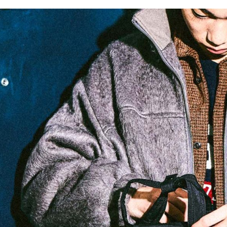
／ATM／
1.本服務
※ 請注意
每筆NT$8
用戶於交
絡購買商品
款買賣價
先享後付
付款後 7-
2.基於同
※ 交易是
每筆NT$8
資料（包
是否繳費成
用，由本
付客戶支
宅配
3.完整用
【注意事
每筆NT$8
１．透過由
交易，需
求債權轉
２．關於
３．未成
「AFTE
任。
４．使用「
即時審查
結果請求
５．嚴禁
形，恩沛
動。