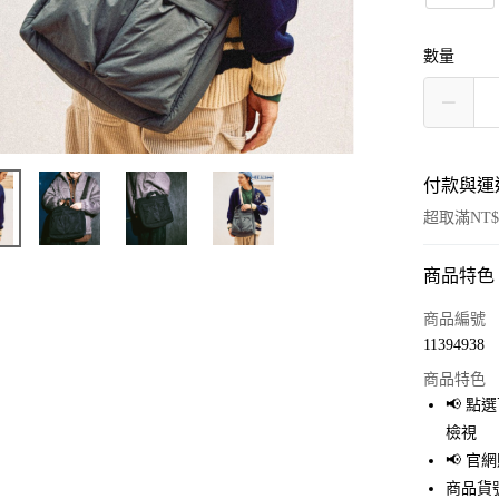
數量
付款與運
超取滿NT$
商品特色
付款方式
信用卡一
商品編號
11394938
超商取貨
商品特色
LINE Pay
📢 
檢視
Apple Pay
📢 
街口支付
商品貨號