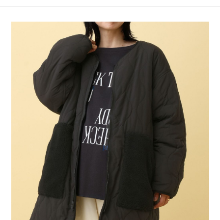
4.訂單成立30分鐘內，如未前往確認交易或遇審核未通過，訂單將自動取
１．簡單：不需註冊會員、不需綁卡、不需儲值。
全家 取貨付款
消。如遇「轉專審核」未通過狀況，表示未達大哥付你分期系統評分，恕無
２．便利：只要手機號碼，簡訊認證，即可結帳。
法說明評估內容。
每筆NT$80，滿NT$1,500(含以上)免運費
３．安心：先確認商品／服務後，再付款。
【繳款方式說明】
1.分期款項不併入電信帳單，「大哥付你分期」於每月結算日後寄送繳費提
付款後 全家取貨
【「AFTEE先享後付」結帳流程】
醒簡訊。
１．於結帳方式選擇「AFTEE先享後付」後，將跳轉至「AFTEE先享後付」
每筆NT$80，滿NT$1,500(含以上)免運費
2.透過簡訊連結打開帳單後，可選擇「超商條碼／台灣大直營門市／銀行轉
結帳頁面，進行簡訊認證並確認金額後，即可完成結帳。
帳／街口支付／iPASS MONEY」等通路繳費。
２．訂單成立數日內，您將收到繳費通知簡訊。
7-11 取貨付款
３．收到繳費通知簡訊後14天內，點擊此簡訊中的連結，可透過四大超商／
【注意事項】
每筆NT$80，滿NT$1,500(含以上)免運費
ATM／網路銀行／等多元方式進行付款，方視為交易完成。
1.本服務係由「台灣大哥大股份有限公司」（以下簡稱本公司）所提供，讓
※ 請注意：結帳手續完成當下不需立刻繳費，但若您需要取消訂單，請聯絡
用戶於交易時，得透過本服務購買商品或服務，並由商店將買賣／分期付款
付款後 7-11取貨
購買商品的店家。未經商家同意取消之訂單仍視為有效，需透過AFTEE先享
買賣價金債權讓與本公司後，依約使用本公司帳單繳交帳款。
後付繳納相關費用。
每筆NT$80，滿NT$1,500(含以上)免運費
2.基於同意付款使用「大哥付你分期」之契約關係目的，商店將以您的個人
※ 交易是否成功請以「AFTEE先享後付 」之結帳頁面顯示為準，若有關於
資料（包含姓名、電話或地址）提供予台灣大哥大進項蒐集、處理及利用，
是否繳費成功／繳費後需取消欲退款等相關疑問，請聯繫「AFTEE先享後付
宅配
由本公司與您本人進行分期帳單所需資料之確認、核對及更正。
客戶支援中心」
https://netprotections.freshdesk.com/support/home
3.完整用戶服務條款，請詳閱以下連結：
https://oppay.tw/userRule
每筆NT$80，滿NT$1,500(含以上)免運費
【注意事項】
１．透過由恩沛科技股份有限公司提供之「AFTEE先享後付」服務完成之交
易，需依本服務之必要範圍內提供個人資料，並將交易相關給付款項請求債
權轉讓予恩沛科技股份有限公司。
２．關於個人資料處理事宜，請瀏覽以下網址：
https://aftee.tw/terms/#terms3
３．未成年的使用者請事先徵得法定代理人或監護人之同意方可使用
「AFTEE先享後付」，若未經同意申辦者引起之損失，本公司不負相關責
任。