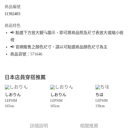
商品編號
超商取貨付款
11392403
LINE Pay
商品特色
Apple Pay
📢 點選下方放大鏡🔍圖示，即可將商品照及尺寸表放大或縮小檢
視
街口支付
📢 官網販售之顏色尺寸，請以可點選商品顏色尺寸為主
悠遊付
商品貨號：571646
Google Pay
全盈+PAY
日本店員穿搭推薦
大哥付你分期
相關說明
しおりん
しおりん
ちほ
【大哥付你分期使用說明】
LEPSIM
LEPSIM
LEPSIM
AFTEE先享後付
1.本服務由台灣大哥大提供，台灣大哥大用戶可立即使用無須另外申請。
165cm
165cm
159cm
2.付款方式選擇「大哥付你分期」，訂單成立後會自動跳轉到大哥付的交易
相關說明
流程，驗證手機門號後，選擇欲分期的期數、繳款截止日，確認付款後即完
【關於「AFTEE先享後付」】
成交易。
AFTEE先享後付是「在收到商品之後才付款」的支付方式。 讓您購物簡單便
運送方式
3.實際核准額度、可分期數及費用金額請依後續交易確認頁面所載為準。
利好安心！
詳細說明
相關推薦