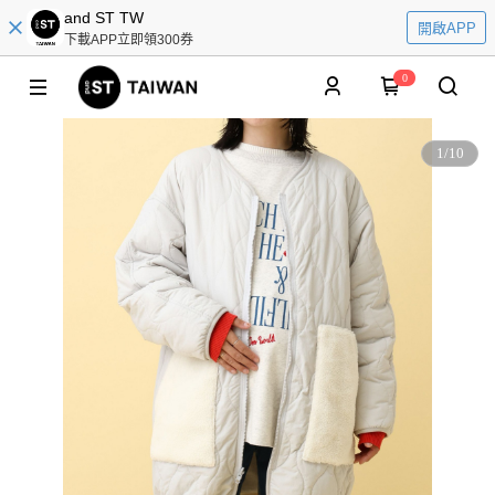
and ST TW
開啟APP
下載APP立即領300券
0
1
/
10