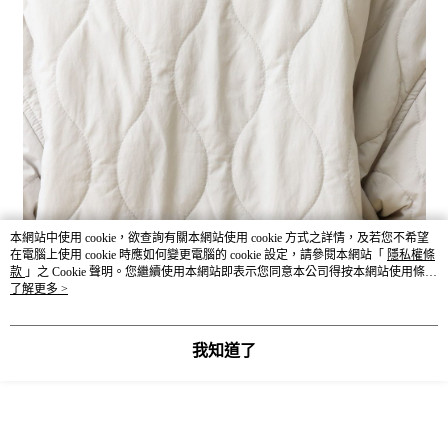
本網站中使用 cookie，欲查詢有關本網站使用 cookie 方式之詳情，及若您不希望
在電腦上使用 cookie 時應如何變更電腦的 cookie 設定，請參閱本網站「
隱私權條
款
」之 Cookie 聲明。您繼續使用本網站即表示您同意本公司得按本網站使用條款
之 Cookie 聲明使用 cookie。
了解更多 >
我知道了