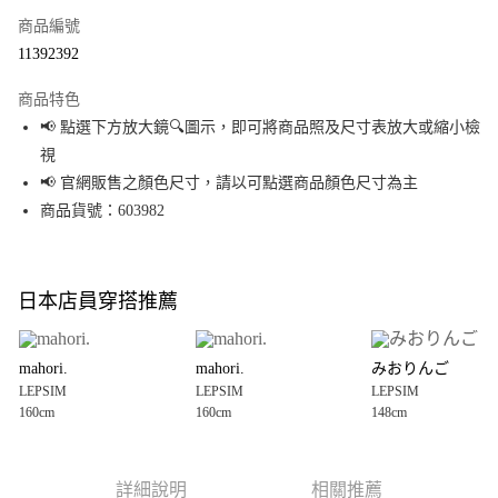
商品編號
超商取貨付款
11392392
LINE Pay
商品特色
Apple Pay
📢 點選下方放大鏡🔍圖示，即可將商品照及尺寸表放大或縮小檢
視
街口支付
📢 官網販售之顏色尺寸，請以可點選商品顏色尺寸為主
悠遊付
商品貨號：603982
Google Pay
全盈+PAY
日本店員穿搭推薦
大哥付你分期
相關說明
mahori.
mahori.
みおりんご
【大哥付你分期使用說明】
LEPSIM
LEPSIM
LEPSIM
AFTEE先享後付
1.本服務由台灣大哥大提供，台灣大哥大用戶可立即使用無須另外申請。
160cm
160cm
148cm
2.付款方式選擇「大哥付你分期」，訂單成立後會自動跳轉到大哥付的交易
相關說明
流程，驗證手機門號後，選擇欲分期的期數、繳款截止日，確認付款後即完
【關於「AFTEE先享後付」】
成交易。
AFTEE先享後付是「在收到商品之後才付款」的支付方式。 讓您購物簡單便
運送方式
3.實際核准額度、可分期數及費用金額請依後續交易確認頁面所載為準。
利好安心！
詳細說明
相關推薦