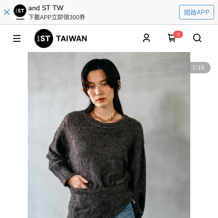
and ST TW
開啟APP
下載APP立即領300券
0
1
/
10