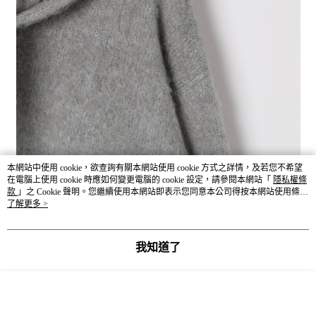
本網站中使用 cookie，欲查詢有關本網站使用 cookie 方式之詳情，及若您不希望
在電腦上使用 cookie 時應如何變更電腦的 cookie 設定，請參閱本網站「
隱私權條
款
」之 Cookie 聲明。您繼續使用本網站即表示您同意本公司得按本網站使用條款
之 Cookie 聲明使用 cookie。
了解更多 >
我知道了