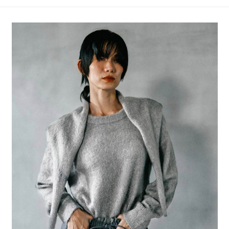
4.訂單成立30分鐘內，如未前往確認交易或遇審核未通過，訂單將自動取
１．簡單：不需註冊會員、不需綁卡、不需儲值。
全家 取貨付款
消。如遇「轉專審核」未通過狀況，表示未達大哥付你分期系統評分，恕無
２．便利：只要手機號碼，簡訊認證，即可結帳。
法說明評估內容。
每筆NT$80，滿NT$888(含以上)免運費
３．安心：先確認商品／服務後，再付款。
【繳款方式說明】
1.分期款項不併入電信帳單，「大哥付你分期」於每月結算日後寄送繳費提
付款後 全家取貨
【「AFTEE先享後付」結帳流程】
醒簡訊。
１．於結帳方式選擇「AFTEE先享後付」後，將跳轉至「AFTEE先享後付」
每筆NT$80，滿NT$888(含以上)免運費
2.透過簡訊連結打開帳單後，可選擇「超商條碼／台灣大直營門市／銀行轉
結帳頁面，進行簡訊認證並確認金額後，即可完成結帳。
帳／街口支付／iPASS MONEY」等通路繳費。
２．訂單成立數日內，您將收到繳費通知簡訊。
7-11 取貨付款
３．收到繳費通知簡訊後14天內，點擊此簡訊中的連結，可透過四大超商／
【注意事項】
每筆NT$80，滿NT$1,500(含以上)免運費
ATM／網路銀行／等多元方式進行付款，方視為交易完成。
1.本服務係由「台灣大哥大股份有限公司」（以下簡稱本公司）所提供，讓
※ 請注意：結帳手續完成當下不需立刻繳費，但若您需要取消訂單，請聯絡
用戶於交易時，得透過本服務購買商品或服務，並由商店將買賣／分期付款
付款後 7-11取貨
購買商品的店家。未經商家同意取消之訂單仍視為有效，需透過AFTEE先享
買賣價金債權讓與本公司後，依約使用本公司帳單繳交帳款。
後付繳納相關費用。
每筆NT$80，滿NT$1,500(含以上)免運費
2.基於同意付款使用「大哥付你分期」之契約關係目的，商店將以您的個人
※ 交易是否成功請以「AFTEE先享後付 」之結帳頁面顯示為準，若有關於
資料（包含姓名、電話或地址）提供予台灣大哥大進項蒐集、處理及利用，
是否繳費成功／繳費後需取消欲退款等相關疑問，請聯繫「AFTEE先享後付
宅配
由本公司與您本人進行分期帳單所需資料之確認、核對及更正。
客戶支援中心」
https://netprotections.freshdesk.com/support/home
3.完整用戶服務條款，請詳閱以下連結：
https://oppay.tw/userRule
每筆NT$80，滿NT$1,500(含以上)免運費
【注意事項】
１．透過由恩沛科技股份有限公司提供之「AFTEE先享後付」服務完成之交
易，需依本服務之必要範圍內提供個人資料，並將交易相關給付款項請求債
權轉讓予恩沛科技股份有限公司。
２．關於個人資料處理事宜，請瀏覽以下網址：
https://aftee.tw/terms/#terms3
３．未成年的使用者請事先徵得法定代理人或監護人之同意方可使用
「AFTEE先享後付」，若未經同意申辦者引起之損失，本公司不負相關責
任。