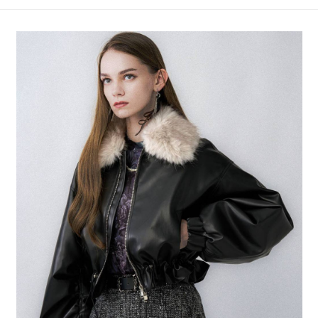
4.訂單成立30分鐘內，如未前往確認交易或遇審核未通過，訂單將自動取
１．簡單：不需註冊會員、不需綁卡、不需儲值。
全家 取貨付款
消。如遇「轉專審核」未通過狀況，表示未達大哥付你分期系統評分，恕無
２．便利：只要手機號碼，簡訊認證，即可結帳。
法說明評估內容。
每筆NT$80，滿NT$1,500(含以上)免運費
３．安心：先確認商品／服務後，再付款。
【繳款方式說明】
1.分期款項不併入電信帳單，「大哥付你分期」於每月結算日後寄送繳費提
付款後 全家取貨
【「AFTEE先享後付」結帳流程】
醒簡訊。
１．於結帳方式選擇「AFTEE先享後付」後，將跳轉至「AFTEE先享後付」
每筆NT$80，滿NT$1,500(含以上)免運費
2.透過簡訊連結打開帳單後，可選擇「超商條碼／台灣大直營門市／銀行轉
結帳頁面，進行簡訊認證並確認金額後，即可完成結帳。
帳／街口支付／iPASS MONEY」等通路繳費。
２．訂單成立數日內，您將收到繳費通知簡訊。
7-11 取貨付款
３．收到繳費通知簡訊後14天內，點擊此簡訊中的連結，可透過四大超商／
【注意事項】
每筆NT$80，滿NT$1,500(含以上)免運費
ATM／網路銀行／等多元方式進行付款，方視為交易完成。
1.本服務係由「台灣大哥大股份有限公司」（以下簡稱本公司）所提供，讓
※ 請注意：結帳手續完成當下不需立刻繳費，但若您需要取消訂單，請聯絡
用戶於交易時，得透過本服務購買商品或服務，並由商店將買賣／分期付款
付款後 7-11取貨
購買商品的店家。未經商家同意取消之訂單仍視為有效，需透過AFTEE先享
買賣價金債權讓與本公司後，依約使用本公司帳單繳交帳款。
後付繳納相關費用。
每筆NT$80，滿NT$1,500(含以上)免運費
2.基於同意付款使用「大哥付你分期」之契約關係目的，商店將以您的個人
※ 交易是否成功請以「AFTEE先享後付 」之結帳頁面顯示為準，若有關於
資料（包含姓名、電話或地址）提供予台灣大哥大進項蒐集、處理及利用，
是否繳費成功／繳費後需取消欲退款等相關疑問，請聯繫「AFTEE先享後付
宅配
由本公司與您本人進行分期帳單所需資料之確認、核對及更正。
客戶支援中心」
https://netprotections.freshdesk.com/support/home
3.完整用戶服務條款，請詳閱以下連結：
https://oppay.tw/userRule
每筆NT$80，滿NT$1,500(含以上)免運費
【注意事項】
１．透過由恩沛科技股份有限公司提供之「AFTEE先享後付」服務完成之交
易，需依本服務之必要範圍內提供個人資料，並將交易相關給付款項請求債
權轉讓予恩沛科技股份有限公司。
２．關於個人資料處理事宜，請瀏覽以下網址：
https://aftee.tw/terms/#terms3
３．未成年的使用者請事先徵得法定代理人或監護人之同意方可使用
「AFTEE先享後付」，若未經同意申辦者引起之損失，本公司不負相關責
任。