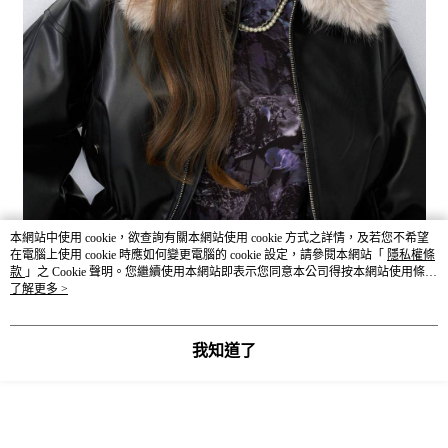
本網站中使用 cookie，欲查詢有關本網站使用 cookie 方式之詳情，及若您不希望
在電腦上使用 cookie 時應如何變更電腦的 cookie 設定，請參閱本網站「
隱私權條
款
」之 Cookie 聲明。您繼續使用本網站即表示您同意本公司得按本網站使用條款
之 Cookie 聲明使用 cookie。
了解更多 >
我知道了