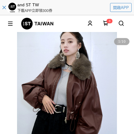
and ST TW
開啟APP
下載APP立即領300券
0
1
/
10