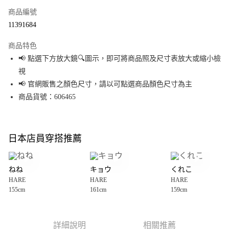
商品編號
超商取貨付款
11391684
LINE Pay
商品特色
Apple Pay
📢 點選下方放大鏡🔍圖示，即可將商品照及尺寸表放大或縮小檢
視
街口支付
📢 官網販售之顏色尺寸，請以可點選商品顏色尺寸為主
悠遊付
商品貨號：606465
Google Pay
全盈+PAY
日本店員穿搭推薦
大哥付你分期
相關說明
ねね
キョウ
くれこ
【大哥付你分期使用說明】
HARE
HARE
HARE
AFTEE先享後付
1.本服務由台灣大哥大提供，台灣大哥大用戶可立即使用無須另外申請。
155cm
161cm
159cm
2.付款方式選擇「大哥付你分期」，訂單成立後會自動跳轉到大哥付的交易
相關說明
流程，驗證手機門號後，選擇欲分期的期數、繳款截止日，確認付款後即完
【關於「AFTEE先享後付」】
成交易。
AFTEE先享後付是「在收到商品之後才付款」的支付方式。 讓您購物簡單便
運送方式
3.實際核准額度、可分期數及費用金額請依後續交易確認頁面所載為準。
利好安心！
詳細說明
相關推薦