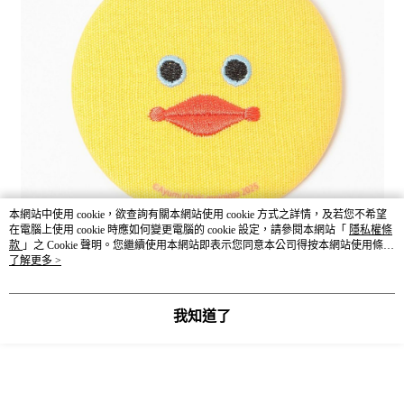
本網站中使用 cookie，欲查詢有關本網站使用 cookie 方式之詳情，及若您不希望
在電腦上使用 cookie 時應如何變更電腦的 cookie 設定，請參閱本網站「
隱私權條
款
」之 Cookie 聲明。您繼續使用本網站即表示您同意本公司得按本網站使用條款
之 Cookie 聲明使用 cookie。
了解更多 >
我知道了