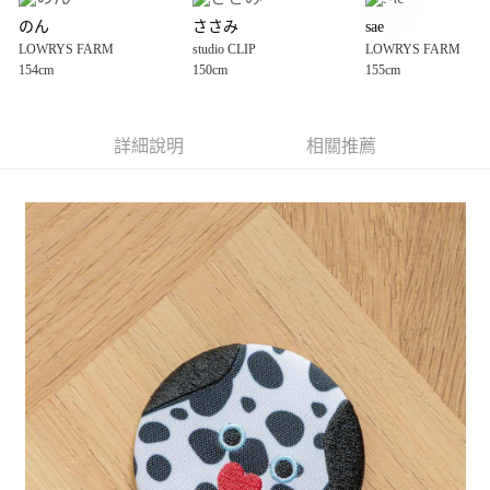
4.訂單成立30分鐘內，如未前往確認交易或遇審核未通過，訂單將自動取
１．簡單：不需註冊會員、不需綁卡、不需儲值。
全家 取貨付款
消。如遇「轉專審核」未通過狀況，表示未達大哥付你分期系統評分，恕無
のん
ささみ
sae
２．便利：只要手機號碼，簡訊認證，即可結帳。
法說明評估內容。
每筆NT$80，滿NT$1,500(含以上)免運費
LOWRYS FARM
３．安心：先確認商品／服務後，再付款。
studio CLIP
LOWRYS FARM
【繳款方式說明】
154cm
150cm
155cm
1.分期款項不併入電信帳單，「大哥付你分期」於每月結算日後寄送繳費提
付款後 全家取貨
【「AFTEE先享後付」結帳流程】
醒簡訊。
１．於結帳方式選擇「AFTEE先享後付」後，將跳轉至「AFTEE先享後付」
每筆NT$80，滿NT$1,500(含以上)免運費
2.透過簡訊連結打開帳單後，可選擇「超商條碼／台灣大直營門市／銀行轉
結帳頁面，進行簡訊認證並確認金額後，即可完成結帳。
帳／街口支付／iPASS MONEY」等通路繳費。
詳細說明
相關推薦
２．訂單成立數日內，您將收到繳費通知簡訊。
7-11 取貨付款
３．收到繳費通知簡訊後14天內，點擊此簡訊中的連結，可透過四大超商／
【注意事項】
每筆NT$80，滿NT$1,500(含以上)免運費
ATM／網路銀行／等多元方式進行付款，方視為交易完成。
1.本服務係由「台灣大哥大股份有限公司」（以下簡稱本公司）所提供，讓
※ 請注意：結帳手續完成當下不需立刻繳費，但若您需要取消訂單，請聯絡
用戶於交易時，得透過本服務購買商品或服務，並由商店將買賣／分期付款
付款後 7-11取貨
購買商品的店家。未經商家同意取消之訂單仍視為有效，需透過AFTEE先享
買賣價金債權讓與本公司後，依約使用本公司帳單繳交帳款。
後付繳納相關費用。
每筆NT$80，滿NT$1,500(含以上)免運費
2.基於同意付款使用「大哥付你分期」之契約關係目的，商店將以您的個人
※ 交易是否成功請以「AFTEE先享後付 」之結帳頁面顯示為準，若有關於
資料（包含姓名、電話或地址）提供予台灣大哥大進項蒐集、處理及利用，
是否繳費成功／繳費後需取消欲退款等相關疑問，請聯繫「AFTEE先享後付
宅配
由本公司與您本人進行分期帳單所需資料之確認、核對及更正。
客戶支援中心」
https://netprotections.freshdesk.com/support/home
3.完整用戶服務條款，請詳閱以下連結：
https://oppay.tw/userRule
每筆NT$80，滿NT$1,500(含以上)免運費
【注意事項】
１．透過由恩沛科技股份有限公司提供之「AFTEE先享後付」服務完成之交
易，需依本服務之必要範圍內提供個人資料，並將交易相關給付款項請求債
權轉讓予恩沛科技股份有限公司。
２．關於個人資料處理事宜，請瀏覽以下網址：
https://aftee.tw/terms/#terms3
３．未成年的使用者請事先徵得法定代理人或監護人之同意方可使用
「AFTEE先享後付」，若未經同意申辦者引起之損失，本公司不負相關責
任。