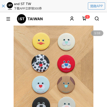
and ST TW
開啟APP
下載APP立即領300券
0
1
/
10