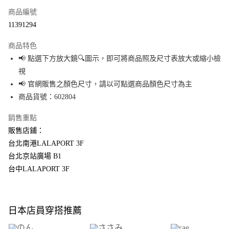
商品編號
超商取貨付款
11391294
LINE Pay
商品特色
Apple Pay
📢 點選下方放大鏡🔍圖示，即可將商品照及尺寸表放大或縮小檢
視
街口支付
📢 官網販售之顏色尺寸，請以可點選商品顏色尺寸為主
悠遊付
商品貨號：602804
Google Pay
銷售重點
販售店鋪：
全盈+PAY
台北南港LALAPORT 3F
大哥付你分期
台北京站廣場 B1
相關說明
台中LALAPORT 3F
【大哥付你分期使用說明】
AFTEE先享後付
1.本服務由台灣大哥大提供，台灣大哥大用戶可立即使用無須另外申請。
2.付款方式選擇「大哥付你分期」，訂單成立後會自動跳轉到大哥付的交易
相關說明
流程，驗證手機門號後，選擇欲分期的期數、繳款截止日，確認付款後即完
【關於「AFTEE先享後付」】
日本店員穿搭推薦
成交易。
AFTEE先享後付是「在收到商品之後才付款」的支付方式。 讓您購物簡單便
運送方式
3.實際核准額度、可分期數及費用金額請依後續交易確認頁面所載為準。
利好安心！