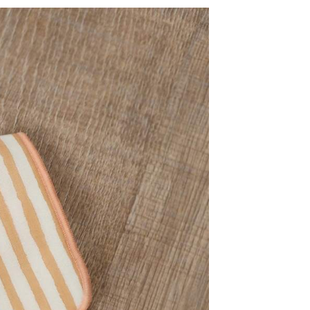
網路銀行／等多元方式進行付款，方視為交易完成。
係由「台灣大哥大股份有限公司」（以下簡稱本公司）所提供，讓
：結帳手續完成當下不需立刻繳費，但若您需要取消訂單，請聯
0，滿NT$1,500(含以上)免運費
易時，得透過本服務購買商品或服務，並由商店將買賣／分期付
的店家。未經商家同意取消之訂單仍視為有效，需透過AFTEE
金債權讓與本公司後，依約使用本公司帳單繳交帳款。
繳納相關費用。
11取貨
意付款使用「大哥付你分期」之契約關係目的，商店將以您的個人
否成功請以「AFTEE先享後付 」之結帳頁面顯示為準，若有關於
0，滿NT$1,500(含以上)免運費
含姓名、電話或地址）提供予台灣大哥大進項蒐集、處理及利
功／繳費後需取消欲退款等相關疑問，請聯繫「AFTEE先享後
公司與您本人進行分期帳單所需資料之確認、核對及更正。
援中心」
https://netprotections.freshdesk.com/support/home
戶服務條款，請詳閱以下連結：
https://oppay.tw/userRule
項】
0，滿NT$1,500(含以上)免運費
恩沛科技股份有限公司提供之「AFTEE先享後付」服務完成之
依本服務之必要範圍內提供個人資料，並將交易相關給付款項請
讓予恩沛科技股份有限公司。
個人資料處理事宜，請瀏覽以下網址：
https://aftee.tw/terms/#terms3
年的使用者請事先徵得法定代理人或監護人之同意方可使用
E先享後付」，若未經同意申辦者引起之損失，本公司不負相關責
AFTEE先享後付」時，將依據個別帳號之用戶狀況，依本公司
核予不同之上限額度；若仍有額度不足之情形，本公司將視審查
用戶進行身份認證。
一人註冊多個帳號或使用他人資訊註冊。若發現惡意使用之情
科技股份有限公司將有權停止該用戶之使用額度並採取法律行