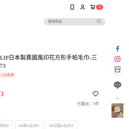
0
io CLIP日本製異國風印花方形手帕毛巾-三
73
,500免運
3
已賣出：5件
寸
x條紋F
60黃x花卉F
88深藍x花卉F