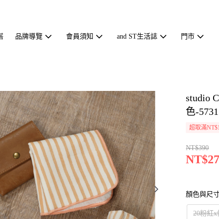
搭
品牌導覽
會員須知
and ST生活誌
門市
stud
色-5731
超取滿NT$1
NT$390
NT$27
顏色與尺
20粉紅