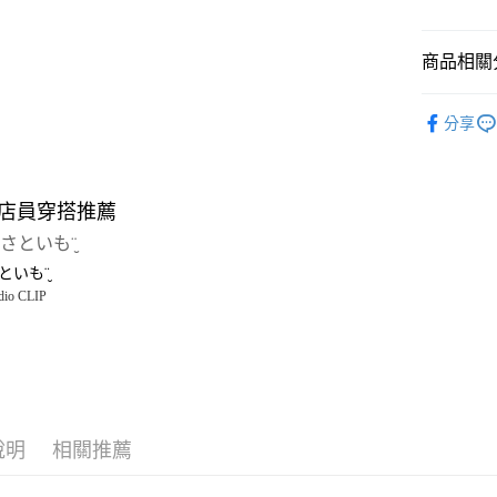
悠遊付
商品相關分
Google Pay
全盈+PAY
studio CLI
分享
雜貨
浴
大哥付你
相關說明
studio CLI
【大哥付
店員穿搭推薦
AFTEE先
1.本服務
2.付款方
相關說明
流程，驗
【關於「A
といも¨̮
完成交易
AFTEE
3.實際核
dio CLIP
便利好安
運送方式
4.訂單成
１．簡單
消。如遇
２．便利
全家 取貨
無法說明
３．安心
【繳款方
每筆NT$8
1.分期款
【「AFT
醒簡訊。
付款後 全
１．於結帳
2.透過簡
付」結帳
說明
相關推薦
每筆NT$8
帳／街口支付
２．訂單
３．收到繳
7-11 取貨
【注意事