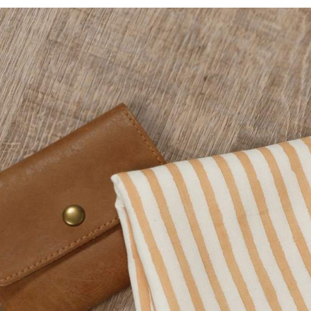
／ATM／
1.本服務
※ 請注意
每筆NT$8
用戶於交
絡購買商品
款買賣價
先享後付
付款後 7-
2.基於同
※ 交易是
每筆NT$8
資料（包
是否繳費成
用，由本
付客戶支
宅配
3.完整用
【注意事
每筆NT$8
１．透過由
交易，需
求債權轉
２．關於
３．未成
「AFTE
任。
４．使用「
即時審查
結果請求
５．嚴禁
形，恩沛
動。