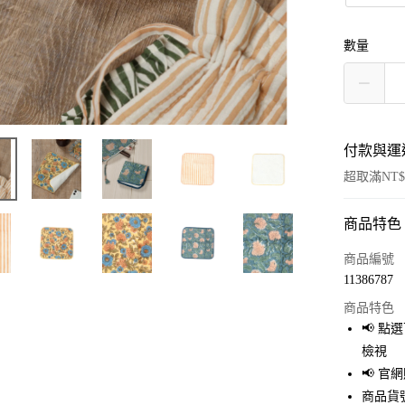
數量
付款與運
超取滿NT$
商品特色
付款方式
信用卡一
商品編號
11386787
超商取貨
商品特色
LINE Pay
📢 
檢視
Apple Pay
📢 
街口支付
商品貨號