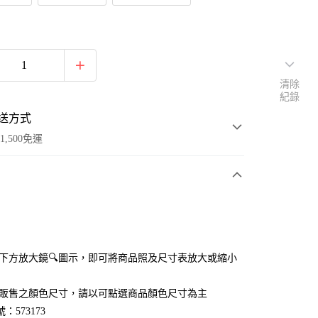
清除
紀錄
送方式
1,500免運
次付款
付款
點選下方放大鏡🔍圖示，即可將商品照及尺寸表放大或縮小
官網販售之顏色尺寸，請以可點選商品顏色尺寸為主
：573173