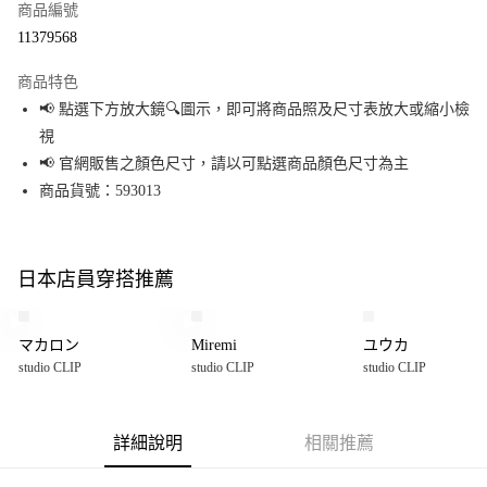
商品編號
超商取貨付款
11379568
LINE Pay
商品特色
Apple Pay
📢 點選下方放大鏡🔍圖示，即可將商品照及尺寸表放大或縮小檢
視
街口支付
📢 官網販售之顏色尺寸，請以可點選商品顏色尺寸為主
悠遊付
商品貨號：593013
Google Pay
全盈+PAY
日本店員穿搭推薦
大哥付你分期
相關說明
マカロン
Miremi
ユウカ
【大哥付你分期使用說明】
studio CLIP
studio CLIP
studio CLIP
AFTEE先享後付
1.本服務由台灣大哥大提供，台灣大哥大用戶可立即使用無須另外申請。
2.付款方式選擇「大哥付你分期」，訂單成立後會自動跳轉到大哥付的交易
相關說明
流程，驗證手機門號後，選擇欲分期的期數、繳款截止日，確認付款後即完
【關於「AFTEE先享後付」】
成交易。
詳細說明
相關推薦
AFTEE先享後付是「在收到商品之後才付款」的支付方式。 讓您購物簡單便
運送方式
3.實際核准額度、可分期數及費用金額請依後續交易確認頁面所載為準。
利好安心！
4.訂單成立30分鐘內，如未前往確認交易或遇審核未通過，訂單將自動取
１．簡單：不需註冊會員、不需綁卡、不需儲值。