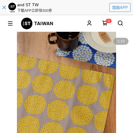
and ST TW
開啟APP
下載APP立即領300券
0
1
/
10