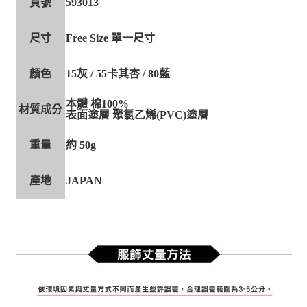
貨號
593013
尺寸
Free Size 單一尺寸
顏色
15灰 / 55卡其杏 / 80藍
本體 棉100%
材質成分
表面塗層 聚氯乙烯(PVC)塗層
重量
約 50g
產地
JAPAN