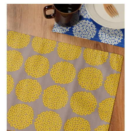
全家 取貨付款
消。如遇「轉專審核」未通過狀況，表示未達大哥付你分期系統評分，恕無
２．便利：只要手機號碼，簡訊認證，即可結帳。
法說明評估內容。
每筆NT$80，滿NT$1,500(含以上)免運費
３．安心：先確認商品／服務後，再付款。
【繳款方式說明】
1.分期款項不併入電信帳單，「大哥付你分期」於每月結算日後寄送繳費提
付款後 全家取貨
【「AFTEE先享後付」結帳流程】
醒簡訊。
１．於結帳方式選擇「AFTEE先享後付」後，將跳轉至「AFTEE先享後付」
每筆NT$80，滿NT$1,500(含以上)免運費
2.透過簡訊連結打開帳單後，可選擇「超商條碼／台灣大直營門市／銀行轉
結帳頁面，進行簡訊認證並確認金額後，即可完成結帳。
帳／街口支付／iPASS MONEY」等通路繳費。
２．訂單成立數日內，您將收到繳費通知簡訊。
7-11 取貨付款
３．收到繳費通知簡訊後14天內，點擊此簡訊中的連結，可透過四大超商／
【注意事項】
每筆NT$80，滿NT$1,500(含以上)免運費
ATM／網路銀行／等多元方式進行付款，方視為交易完成。
1.本服務係由「台灣大哥大股份有限公司」（以下簡稱本公司）所提供，讓
※ 請注意：結帳手續完成當下不需立刻繳費，但若您需要取消訂單，請聯絡
用戶於交易時，得透過本服務購買商品或服務，並由商店將買賣／分期付款
付款後 7-11取貨
購買商品的店家。未經商家同意取消之訂單仍視為有效，需透過AFTEE先享
買賣價金債權讓與本公司後，依約使用本公司帳單繳交帳款。
後付繳納相關費用。
每筆NT$80，滿NT$1,500(含以上)免運費
2.基於同意付款使用「大哥付你分期」之契約關係目的，商店將以您的個人
※ 交易是否成功請以「AFTEE先享後付 」之結帳頁面顯示為準，若有關於
資料（包含姓名、電話或地址）提供予台灣大哥大進項蒐集、處理及利用，
是否繳費成功／繳費後需取消欲退款等相關疑問，請聯繫「AFTEE先享後付
宅配
由本公司與您本人進行分期帳單所需資料之確認、核對及更正。
客戶支援中心」
https://netprotections.freshdesk.com/support/home
3.完整用戶服務條款，請詳閱以下連結：
https://oppay.tw/userRule
每筆NT$80，滿NT$1,500(含以上)免運費
【注意事項】
１．透過由恩沛科技股份有限公司提供之「AFTEE先享後付」服務完成之交
易，需依本服務之必要範圍內提供個人資料，並將交易相關給付款項請求債
權轉讓予恩沛科技股份有限公司。
２．關於個人資料處理事宜，請瀏覽以下網址：
https://aftee.tw/terms/#terms3
３．未成年的使用者請事先徵得法定代理人或監護人之同意方可使用
「AFTEE先享後付」，若未經同意申辦者引起之損失，本公司不負相關責
任。
４．使用「AFTEE先享後付」時，將依據個別帳號之用戶狀況，依本公司即