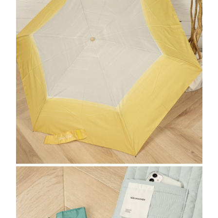
全家 取貨付款
消。如遇「轉專審核」未通過狀況，表示未達大哥付你分期系統評分，恕無
２．便利：只要手機號碼，簡訊認證，即可結帳。
法說明評估內容。
每筆NT$80，滿NT$1,500(含以上)免運費
３．安心：先確認商品／服務後，再付款。
【繳款方式說明】
1.分期款項不併入電信帳單，「大哥付你分期」於每月結算日後寄送繳費提
付款後 全家取貨
【「AFTEE先享後付」結帳流程】
醒簡訊。
１．於結帳方式選擇「AFTEE先享後付」後，將跳轉至「AFTEE先享後付」
每筆NT$80，滿NT$1,500(含以上)免運費
2.透過簡訊連結打開帳單後，可選擇「超商條碼／台灣大直營門市／銀行轉
結帳頁面，進行簡訊認證並確認金額後，即可完成結帳。
帳／街口支付／iPASS MONEY」等通路繳費。
２．訂單成立數日內，您將收到繳費通知簡訊。
7-11 取貨付款
３．收到繳費通知簡訊後14天內，點擊此簡訊中的連結，可透過四大超商／
【注意事項】
每筆NT$80，滿NT$1,500(含以上)免運費
ATM／網路銀行／等多元方式進行付款，方視為交易完成。
1.本服務係由「台灣大哥大股份有限公司」（以下簡稱本公司）所提供，讓
※ 請注意：結帳手續完成當下不需立刻繳費，但若您需要取消訂單，請聯絡
用戶於交易時，得透過本服務購買商品或服務，並由商店將買賣／分期付款
付款後 7-11取貨
購買商品的店家。未經商家同意取消之訂單仍視為有效，需透過AFTEE先享
買賣價金債權讓與本公司後，依約使用本公司帳單繳交帳款。
後付繳納相關費用。
每筆NT$80，滿NT$1,500(含以上)免運費
2.基於同意付款使用「大哥付你分期」之契約關係目的，商店將以您的個人
※ 交易是否成功請以「AFTEE先享後付 」之結帳頁面顯示為準，若有關於
資料（包含姓名、電話或地址）提供予台灣大哥大進項蒐集、處理及利用，
是否繳費成功／繳費後需取消欲退款等相關疑問，請聯繫「AFTEE先享後付
宅配
由本公司與您本人進行分期帳單所需資料之確認、核對及更正。
客戶支援中心」
https://netprotections.freshdesk.com/support/home
3.完整用戶服務條款，請詳閱以下連結：
https://oppay.tw/userRule
每筆NT$80，滿NT$1,500(含以上)免運費
【注意事項】
１．透過由恩沛科技股份有限公司提供之「AFTEE先享後付」服務完成之交
易，需依本服務之必要範圍內提供個人資料，並將交易相關給付款項請求債
權轉讓予恩沛科技股份有限公司。
２．關於個人資料處理事宜，請瀏覽以下網址：
https://aftee.tw/terms/#terms3
３．未成年的使用者請事先徵得法定代理人或監護人之同意方可使用
「AFTEE先享後付」，若未經同意申辦者引起之損失，本公司不負相關責
任。
４．使用「AFTEE先享後付」時，將依據個別帳號之用戶狀況，依本公司即