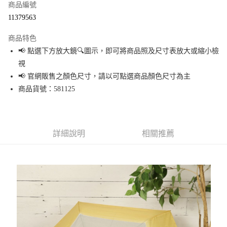
商品編號
超商取貨付款
11379563
LINE Pay
商品特色
Apple Pay
📢 點選下方放大鏡🔍圖示，即可將商品照及尺寸表放大或縮小檢
視
街口支付
📢 官網販售之顏色尺寸，請以可點選商品顏色尺寸為主
悠遊付
商品貨號：581125
Google Pay
全盈+PAY
詳細說明
相關推薦
大哥付你分期
相關說明
【大哥付你分期使用說明】
AFTEE先享後付
1.本服務由台灣大哥大提供，台灣大哥大用戶可立即使用無須另外申請。
2.付款方式選擇「大哥付你分期」，訂單成立後會自動跳轉到大哥付的交易
相關說明
流程，驗證手機門號後，選擇欲分期的期數、繳款截止日，確認付款後即完
【關於「AFTEE先享後付」】
成交易。
AFTEE先享後付是「在收到商品之後才付款」的支付方式。 讓您購物簡單便
運送方式
3.實際核准額度、可分期數及費用金額請依後續交易確認頁面所載為準。
利好安心！
4.訂單成立30分鐘內，如未前往確認交易或遇審核未通過，訂單將自動取
１．簡單：不需註冊會員、不需綁卡、不需儲值。