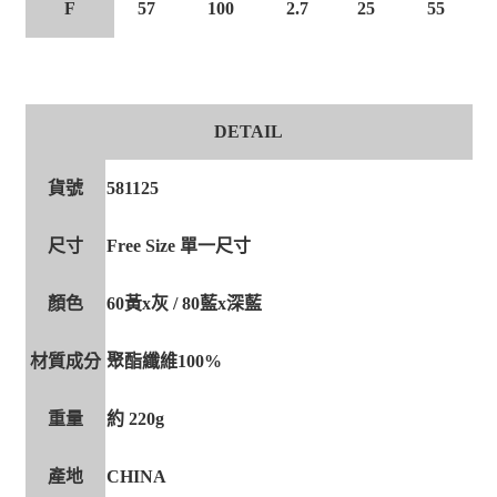
F
57
100
2.7
25
55
DETAIL
貨號
581125
尺寸
Free Size 單一尺寸
顏色
60黃x灰 / 80藍x深藍
材質成分
聚酯纖維100%
重量
約 220g
產地
CHINA