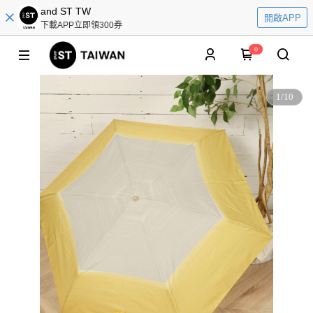
and ST TW
開啟APP
下載APP立即領300券
0
1
/
10