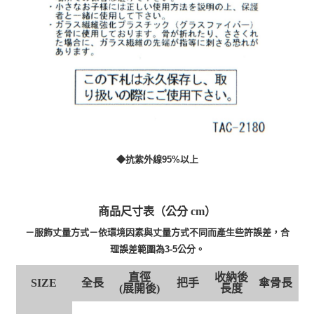
◆抗紫外線95%以上
商品尺寸表（公分 cm）
－服飾丈量方式－依環境因素與丈量方式不同而產生些許誤差，合
理誤差範圍為3-5公分。
直徑
收納後
全長
把手
傘骨長
SIZE
(展開後)
長度