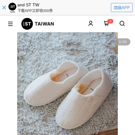
and ST TW
開啟APP
下載APP立即領300券
0
1
/
10