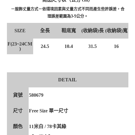
－服飾丈量方式－依環境因素與丈量方式不同而產生些許誤差，合
理誤差範圍為3-5公分。
全長
鞋底寬
(收納袋)長
(收納袋)寬
SIZE
F(23~24CM
24.5
10.4
31.5
16
)
DETAIL
貨號
580679
尺寸
Free Size 單一尺寸
顏色
11米白 / 78卡其綠