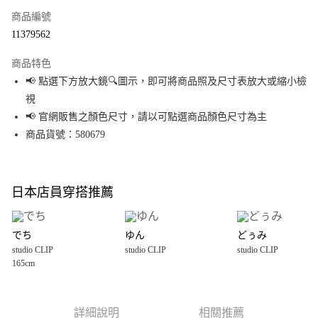
商品編號
超商取貨付款
11379562
LINE Pay
商品特色
Apple Pay
📢 點選下方放大鏡🔍圖示，即可將商品照及尺寸表放大或縮小檢
視
街口支付
📢 官網販售之顏色尺寸，請以可點選商品顏色尺寸為主
悠遊付
商品貨號：580679
Google Pay
全盈+PAY
日本店員穿搭推薦
大哥付你分期
相關說明
でち
ゆん
どぅみ
【大哥付你分期使用說明】
studio CLIP
studio CLIP
studio CLIP
AFTEE先享後付
1.本服務由台灣大哥大提供，台灣大哥大用戶可立即使用無須另外申請。
165cm
2.付款方式選擇「大哥付你分期」，訂單成立後會自動跳轉到大哥付的交易
相關說明
流程，驗證手機門號後，選擇欲分期的期數、繳款截止日，確認付款後即完
【關於「AFTEE先享後付」】
成交易。
AFTEE先享後付是「在收到商品之後才付款」的支付方式。 讓您購物簡單便
運送方式
3.實際核准額度、可分期數及費用金額請依後續交易確認頁面所載為準。
利好安心！
詳細說明
相關推薦