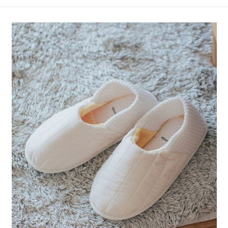
4.訂單成立30分鐘內，如未前往確認交易或遇審核未通過，訂單將自動取
１．簡單：不需註冊會員、不需綁卡、不需儲值。
全家 取貨付款
消。如遇「轉專審核」未通過狀況，表示未達大哥付你分期系統評分，恕無
２．便利：只要手機號碼，簡訊認證，即可結帳。
法說明評估內容。
每筆NT$80，滿NT$1,500(含以上)免運費
３．安心：先確認商品／服務後，再付款。
【繳款方式說明】
1.分期款項不併入電信帳單，「大哥付你分期」於每月結算日後寄送繳費提
付款後 全家取貨
【「AFTEE先享後付」結帳流程】
醒簡訊。
１．於結帳方式選擇「AFTEE先享後付」後，將跳轉至「AFTEE先享後付」
每筆NT$80，滿NT$1,500(含以上)免運費
2.透過簡訊連結打開帳單後，可選擇「超商條碼／台灣大直營門市／銀行轉
結帳頁面，進行簡訊認證並確認金額後，即可完成結帳。
帳／街口支付／iPASS MONEY」等通路繳費。
２．訂單成立數日內，您將收到繳費通知簡訊。
7-11 取貨付款
３．收到繳費通知簡訊後14天內，點擊此簡訊中的連結，可透過四大超商／
【注意事項】
每筆NT$80，滿NT$1,500(含以上)免運費
ATM／網路銀行／等多元方式進行付款，方視為交易完成。
1.本服務係由「台灣大哥大股份有限公司」（以下簡稱本公司）所提供，讓
※ 請注意：結帳手續完成當下不需立刻繳費，但若您需要取消訂單，請聯絡
用戶於交易時，得透過本服務購買商品或服務，並由商店將買賣／分期付款
付款後 7-11取貨
購買商品的店家。未經商家同意取消之訂單仍視為有效，需透過AFTEE先享
買賣價金債權讓與本公司後，依約使用本公司帳單繳交帳款。
後付繳納相關費用。
每筆NT$80，滿NT$1,500(含以上)免運費
2.基於同意付款使用「大哥付你分期」之契約關係目的，商店將以您的個人
※ 交易是否成功請以「AFTEE先享後付 」之結帳頁面顯示為準，若有關於
資料（包含姓名、電話或地址）提供予台灣大哥大進項蒐集、處理及利用，
是否繳費成功／繳費後需取消欲退款等相關疑問，請聯繫「AFTEE先享後付
宅配
由本公司與您本人進行分期帳單所需資料之確認、核對及更正。
客戶支援中心」
https://netprotections.freshdesk.com/support/home
3.完整用戶服務條款，請詳閱以下連結：
https://oppay.tw/userRule
每筆NT$80，滿NT$1,500(含以上)免運費
【注意事項】
１．透過由恩沛科技股份有限公司提供之「AFTEE先享後付」服務完成之交
易，需依本服務之必要範圍內提供個人資料，並將交易相關給付款項請求債
權轉讓予恩沛科技股份有限公司。
２．關於個人資料處理事宜，請瀏覽以下網址：
https://aftee.tw/terms/#terms3
３．未成年的使用者請事先徵得法定代理人或監護人之同意方可使用
「AFTEE先享後付」，若未經同意申辦者引起之損失，本公司不負相關責
任。