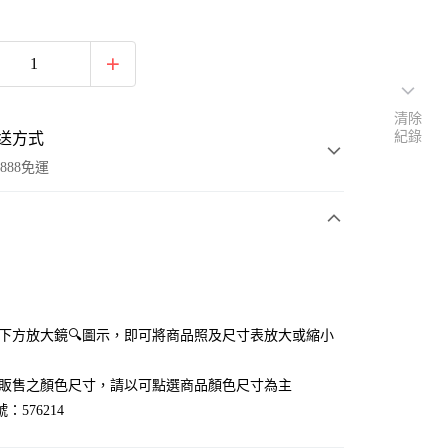
清除
紀錄
送方式
888免運
次付款
付款
點選下方放大鏡🔍圖示，即可將商品照及尺寸表放大或縮小
官網販售之顏色尺寸，請以可點選商品顏色尺寸為主
：576214