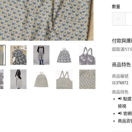
數量
付款與運
超取滿NT$
商品特色
付款方式
信用卡一
商品編號
11376972
超商取貨
商品特色
LINE Pay
📢 
檢視
Apple Pay
📢 
街口支付
商品貨號
悠遊付