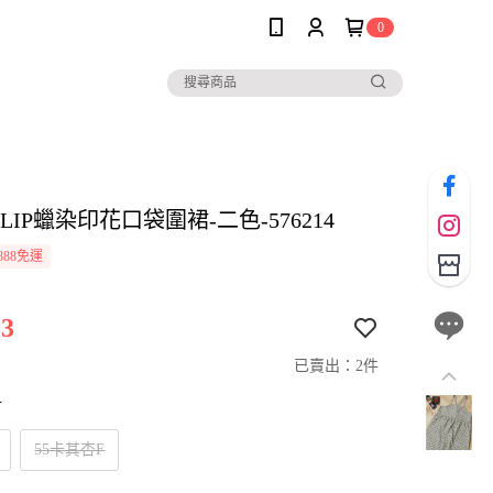
0
o CLIP蠟染印花口袋圍裙-二色-576214
888免運
3
已賣出：2件
寸
55卡其杏F