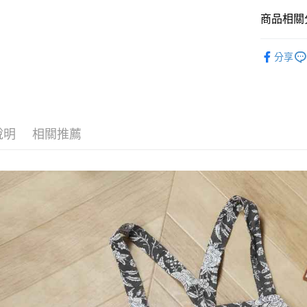
商品相關分
Google Pay
全盈+PAY
studio CLI
分享
雜貨
廚
大哥付你
相關說明
studio CLI
【大哥付
AFTEE先
1.本服務
2.付款方
相關說明
說明
相關推薦
流程，驗
【關於「A
完成交易
AFTEE
3.實際核
便利好安
運送方式
4.訂單成
１．簡單
消。如遇
２．便利
全家 取貨
無法說明
３．安心
【繳款方
每筆NT$8
1.分期款
【「AFT
醒簡訊。
付款後 全
１．於結帳
2.透過簡
付」結帳
每筆NT$8
帳／街口支付
２．訂單
３．收到繳
7-11 取貨
【注意事
／ATM／
1.本服務
※ 請注意
每筆NT$8