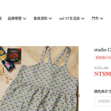
搭
品牌導覽
會員須知
and ST生活誌
門市
studi
超取滿NT$
NT$1,290
NT$90
顏色與尺
18深灰F