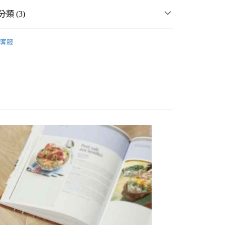
類 (3)
P
🔥 GOODS SALE ↘5折起
客服
房用品
圍裙
分期
P
生活雜貨
廚房用品
圍裙
你分期使用說明】
享後付
由台灣大哥大提供，台灣大哥大用戶可立即使用無須另外申請。
式選擇「大哥付你分期」，訂單成立後會自動跳轉到大哥付的交易
證手機門號後，選擇欲分期的期數、繳款截止日，確認付款後即
FTEE先享後付」】
。
先享後付是「在收到商品之後才付款」的支付方式。 讓您購物簡單
准額度、可分期數及費用金額請依後續交易確認頁面所載為準。
心！
立30分鐘內，如未前往確認交易或遇審核未通過，訂單將自動取
：不需註冊會員、不需綁卡、不需儲值。
「轉專審核」未通過狀況，表示未達大哥付你分期系統評分，恕
：只要手機號碼，簡訊認證，即可結帳。
付款
評估內容。
：先確認商品／服務後，再付款。
式說明】
0，滿NT$888(含以上)免運費
項不併入電信帳單，「大哥付你分期」於每月結算日後寄送繳費提
EE先享後付」結帳流程】
家取貨
方式選擇「AFTEE先享後付」後，將跳轉至「AFTEE先享後
訊連結打開帳單後，可選擇「超商條碼／台灣大直營門市／銀行轉
頁面，進行簡訊認證並確認金額後，即可完成結帳。
0，滿NT$888(含以上)免運費
／iPASS MONEY」等通路繳費。
成立數日內，您將收到繳費通知簡訊。
費通知簡訊後14天內，點擊此簡訊中的連結，可透過四大超商
付款
項】
網路銀行／等多元方式進行付款，方視為交易完成。
係由「台灣大哥大股份有限公司」（以下簡稱本公司）所提供，讓
：結帳手續完成當下不需立刻繳費，但若您需要取消訂單，請聯
0，滿NT$1,500(含以上)免運費