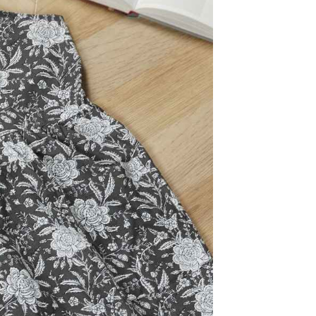
易時，得透過本服務購買商品或服務，並由商店將買賣／分期付
的店家。未經商家同意取消之訂單仍視為有效，需透過AFTEE
金債權讓與本公司後，依約使用本公司帳單繳交帳款。
繳納相關費用。
11取貨
意付款使用「大哥付你分期」之契約關係目的，商店將以您的個人
否成功請以「AFTEE先享後付 」之結帳頁面顯示為準，若有關於
0，滿NT$1,500(含以上)免運費
含姓名、電話或地址）提供予台灣大哥大進項蒐集、處理及利
功／繳費後需取消欲退款等相關疑問，請聯繫「AFTEE先享後
公司與您本人進行分期帳單所需資料之確認、核對及更正。
援中心」
https://netprotections.freshdesk.com/support/home
戶服務條款，請詳閱以下連結：
https://oppay.tw/userRule
項】
0，滿NT$1,500(含以上)免運費
恩沛科技股份有限公司提供之「AFTEE先享後付」服務完成之
依本服務之必要範圍內提供個人資料，並將交易相關給付款項請
讓予恩沛科技股份有限公司。
個人資料處理事宜，請瀏覽以下網址：
https://aftee.tw/terms/#terms3
年的使用者請事先徵得法定代理人或監護人之同意方可使用
E先享後付」，若未經同意申辦者引起之損失，本公司不負相關責
AFTEE先享後付」時，將依據個別帳號之用戶狀況，依本公司
核予不同之上限額度；若仍有額度不足之情形，本公司將視審查
用戶進行身份認證。
一人註冊多個帳號或使用他人資訊註冊。若發現惡意使用之情
科技股份有限公司將有權停止該用戶之使用額度並採取法律行