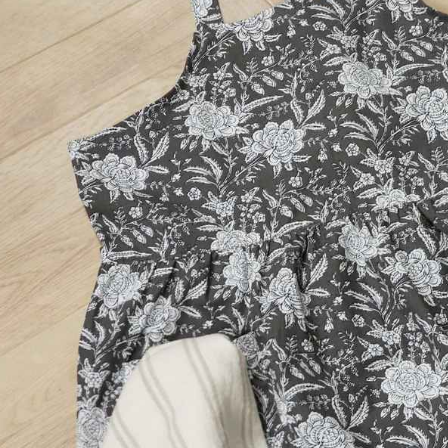
用戶於交
絡購買商品
款買賣價
先享後付
付款後 7-
2.基於同
※ 交易是
每筆NT$8
資料（包
是否繳費成
用，由本
付客戶支
宅配
3.完整用
【注意事
每筆NT$8
１．透過由
交易，需
求債權轉
２．關於
３．未成
「AFTE
任。
４．使用「
即時審查
結果請求
５．嚴禁
形，恩沛
動。