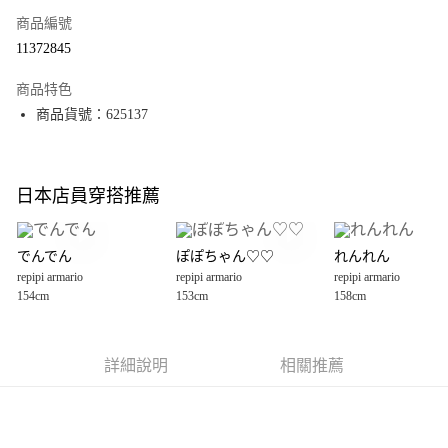
商品編號
超商取貨付款
11372845
LINE Pay
商品特色
Apple Pay
商品貨號：625137
街口支付
悠遊付
日本店員穿搭推薦
Google Pay
でんでん
ぽぽちゃん♡♡
れんれん
全盈+PAY
repipi armario
repipi armario
repipi armario
大哥付你分期
154cm
153cm
158cm
相關說明
【大哥付你分期使用說明】
AFTEE先享後付
1.本服務由台灣大哥大提供，台灣大哥大用戶可立即使用無須另外申請。
詳細說明
相關推薦
2.付款方式選擇「大哥付你分期」，訂單成立後會自動跳轉到大哥付的交易
相關說明
流程，驗證手機門號後，選擇欲分期的期數、繳款截止日，確認付款後即完
【關於「AFTEE先享後付」】
成交易。
AFTEE先享後付是「在收到商品之後才付款」的支付方式。 讓您購物簡單便
運送方式
3.實際核准額度、可分期數及費用金額請依後續交易確認頁面所載為準。
利好安心！