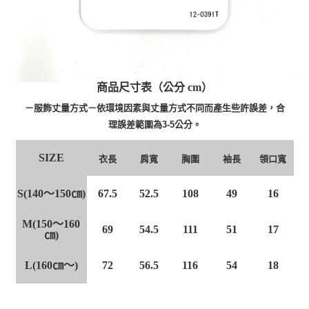
商品尺寸表（公分 cm）
－服飾丈量方式－依環境因素與丈量方式不同而產生些許誤差，合
理誤差範圍為3-5公分。
SIZE
衣長
肩寬
胸圍
袖長
領口寬
S(140～150㎝)
67.5
52.5
108
49
16
M(150～160
69
54.5
111
51
17
㎝)
L(160㎝～)
72
56.5
116
54
18