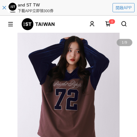
and ST TW
開啟APP
下載APP立即領300券
0
1
/
9