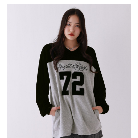
4.訂單成立30分鐘內，如未前往確認交易或遇審核未通過，訂單將自動取
１．簡單：不需註冊會員、不需綁卡、不需儲值。
全家 取貨付款
消。如遇「轉專審核」未通過狀況，表示未達大哥付你分期系統評分，恕無
２．便利：只要手機號碼，簡訊認證，即可結帳。
法說明評估內容。
每筆NT$80，滿NT$888(含以上)免運費
３．安心：先確認商品／服務後，再付款。
【繳款方式說明】
1.分期款項不併入電信帳單，「大哥付你分期」於每月結算日後寄送繳費提
付款後 全家取貨
【「AFTEE先享後付」結帳流程】
醒簡訊。
１．於結帳方式選擇「AFTEE先享後付」後，將跳轉至「AFTEE先享後付」
每筆NT$80，滿NT$888(含以上)免運費
2.透過簡訊連結打開帳單後，可選擇「超商條碼／台灣大直營門市／銀行轉
結帳頁面，進行簡訊認證並確認金額後，即可完成結帳。
帳／街口支付／iPASS MONEY」等通路繳費。
２．訂單成立數日內，您將收到繳費通知簡訊。
7-11 取貨付款
３．收到繳費通知簡訊後14天內，點擊此簡訊中的連結，可透過四大超商／
【注意事項】
每筆NT$80，滿NT$1,500(含以上)免運費
ATM／網路銀行／等多元方式進行付款，方視為交易完成。
1.本服務係由「台灣大哥大股份有限公司」（以下簡稱本公司）所提供，讓
※ 請注意：結帳手續完成當下不需立刻繳費，但若您需要取消訂單，請聯絡
用戶於交易時，得透過本服務購買商品或服務，並由商店將買賣／分期付款
付款後 7-11取貨
購買商品的店家。未經商家同意取消之訂單仍視為有效，需透過AFTEE先享
買賣價金債權讓與本公司後，依約使用本公司帳單繳交帳款。
後付繳納相關費用。
每筆NT$80，滿NT$1,500(含以上)免運費
2.基於同意付款使用「大哥付你分期」之契約關係目的，商店將以您的個人
※ 交易是否成功請以「AFTEE先享後付 」之結帳頁面顯示為準，若有關於
資料（包含姓名、電話或地址）提供予台灣大哥大進項蒐集、處理及利用，
是否繳費成功／繳費後需取消欲退款等相關疑問，請聯繫「AFTEE先享後付
宅配
由本公司與您本人進行分期帳單所需資料之確認、核對及更正。
客戶支援中心」
https://netprotections.freshdesk.com/support/home
3.完整用戶服務條款，請詳閱以下連結：
https://oppay.tw/userRule
每筆NT$80，滿NT$1,500(含以上)免運費
【注意事項】
１．透過由恩沛科技股份有限公司提供之「AFTEE先享後付」服務完成之交
易，需依本服務之必要範圍內提供個人資料，並將交易相關給付款項請求債
權轉讓予恩沛科技股份有限公司。
２．關於個人資料處理事宜，請瀏覽以下網址：
https://aftee.tw/terms/#terms3
３．未成年的使用者請事先徵得法定代理人或監護人之同意方可使用
「AFTEE先享後付」，若未經同意申辦者引起之損失，本公司不負相關責
任。