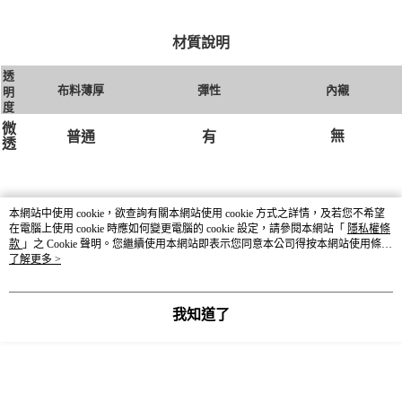
材質說明
透
布料薄厚
彈性
內襯
明
度
微
無
有
普通
透
本網站中使用 cookie，欲查詢有關本網站使用 cookie 方式之詳情，及若您不希望
DETAIL
在電腦上使用 cookie 時應如何變更電腦的 cookie 設定，請參閱本網站「
隱私權條
款
」之 Cookie 聲明。您繼續使用本網站即表示您同意本公司得按本網站使用條款
之 Cookie 聲明使用 cookie。
了解更多 >
貨號
625137
尺寸
M / L
我知道了
顏色
09灰x黑 / 58咖啡x深藍 / 75米白x迷彩綠
主體 聚酯纖維65% 棉35%