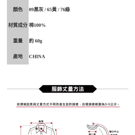
顏色
09黑灰 / 65黃 / 76綠
材質成分
棉100%
重量
約 60g
產地
CHINA