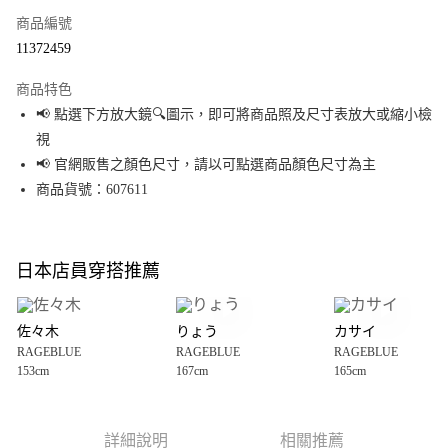
商品編號
超商取貨付款
11372459
LINE Pay
商品特色
Apple Pay
📢 點選下方放大鏡🔍圖示，即可將商品照及尺寸表放大或縮小檢
視
街口支付
📢 官網販售之顏色尺寸，請以可點選商品顏色尺寸為主
悠遊付
商品貨號：607611
Google Pay
全盈+PAY
日本店員穿搭推薦
大哥付你分期
相關說明
佐々木
りょう
カサイ
【大哥付你分期使用說明】
RAGEBLUE
RAGEBLUE
RAGEBLUE
AFTEE先享後付
1.本服務由台灣大哥大提供，台灣大哥大用戶可立即使用無須另外申請。
153cm
167cm
165cm
2.付款方式選擇「大哥付你分期」，訂單成立後會自動跳轉到大哥付的交易
相關說明
流程，驗證手機門號後，選擇欲分期的期數、繳款截止日，確認付款後即完
【關於「AFTEE先享後付」】
成交易。
AFTEE先享後付是「在收到商品之後才付款」的支付方式。 讓您購物簡單便
運送方式
3.實際核准額度、可分期數及費用金額請依後續交易確認頁面所載為準。
利好安心！
詳細說明
相關推薦