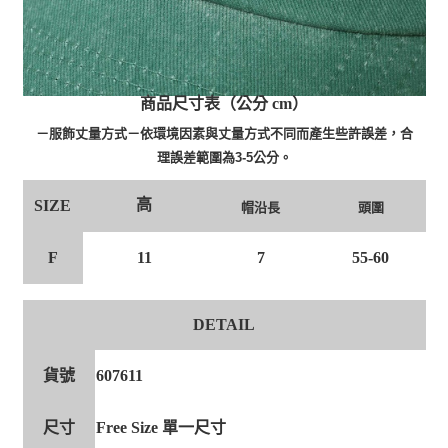
商品尺寸表（公分 cm）
－服飾丈量方式－依環境因素與丈量方式不同而產生些許誤差，合
理誤差範圍為3-5公分。
高
SIZE
帽沿長
頭圍
F
11
7
55-60
DETAIL
貨號
607611
尺寸
Free Size 單一尺寸