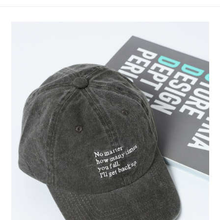
4.訂單成立30分鐘內，如未前往確認交易或遇審核未通過，訂單將自動取
１．簡單：不需註冊會員、不需綁卡、不需儲值。
全家 取貨付款
消。如遇「轉專審核」未通過狀況，表示未達大哥付你分期系統評分，恕無
２．便利：只要手機號碼，簡訊認證，即可結帳。
法說明評估內容。
每筆NT$80，滿NT$888(含以上)免運費
３．安心：先確認商品／服務後，再付款。
【繳款方式說明】
1.分期款項不併入電信帳單，「大哥付你分期」於每月結算日後寄送繳費提
付款後 全家取貨
【「AFTEE先享後付」結帳流程】
醒簡訊。
１．於結帳方式選擇「AFTEE先享後付」後，將跳轉至「AFTEE先享後付」
每筆NT$80，滿NT$888(含以上)免運費
2.透過簡訊連結打開帳單後，可選擇「超商條碼／台灣大直營門市／銀行轉
結帳頁面，進行簡訊認證並確認金額後，即可完成結帳。
帳／街口支付／iPASS MONEY」等通路繳費。
２．訂單成立數日內，您將收到繳費通知簡訊。
7-11 取貨付款
３．收到繳費通知簡訊後14天內，點擊此簡訊中的連結，可透過四大超商／
【注意事項】
每筆NT$80，滿NT$1,500(含以上)免運費
ATM／網路銀行／等多元方式進行付款，方視為交易完成。
1.本服務係由「台灣大哥大股份有限公司」（以下簡稱本公司）所提供，讓
※ 請注意：結帳手續完成當下不需立刻繳費，但若您需要取消訂單，請聯絡
用戶於交易時，得透過本服務購買商品或服務，並由商店將買賣／分期付款
付款後 7-11取貨
購買商品的店家。未經商家同意取消之訂單仍視為有效，需透過AFTEE先享
買賣價金債權讓與本公司後，依約使用本公司帳單繳交帳款。
後付繳納相關費用。
每筆NT$80，滿NT$1,500(含以上)免運費
2.基於同意付款使用「大哥付你分期」之契約關係目的，商店將以您的個人
※ 交易是否成功請以「AFTEE先享後付 」之結帳頁面顯示為準，若有關於
資料（包含姓名、電話或地址）提供予台灣大哥大進項蒐集、處理及利用，
是否繳費成功／繳費後需取消欲退款等相關疑問，請聯繫「AFTEE先享後付
宅配
由本公司與您本人進行分期帳單所需資料之確認、核對及更正。
客戶支援中心」
https://netprotections.freshdesk.com/support/home
3.完整用戶服務條款，請詳閱以下連結：
https://oppay.tw/userRule
每筆NT$80，滿NT$1,500(含以上)免運費
【注意事項】
１．透過由恩沛科技股份有限公司提供之「AFTEE先享後付」服務完成之交
易，需依本服務之必要範圍內提供個人資料，並將交易相關給付款項請求債
權轉讓予恩沛科技股份有限公司。
２．關於個人資料處理事宜，請瀏覽以下網址：
https://aftee.tw/terms/#terms3
３．未成年的使用者請事先徵得法定代理人或監護人之同意方可使用
「AFTEE先享後付」，若未經同意申辦者引起之損失，本公司不負相關責
任。