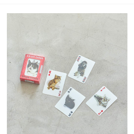
4.訂單成立30分鐘內，如未前往確認交易或遇審核未通過，訂單將自動取
１．簡單：不需註冊會員、不需綁卡、不需儲值。
全家 取貨付款
消。如遇「轉專審核」未通過狀況，表示未達大哥付你分期系統評分，恕無
２．便利：只要手機號碼，簡訊認證，即可結帳。
法說明評估內容。
每筆NT$80，滿NT$888(含以上)免運費
３．安心：先確認商品／服務後，再付款。
【繳款方式說明】
1.分期款項不併入電信帳單，「大哥付你分期」於每月結算日後寄送繳費提
付款後 全家取貨
【「AFTEE先享後付」結帳流程】
醒簡訊。
１．於結帳方式選擇「AFTEE先享後付」後，將跳轉至「AFTEE先享後付」
每筆NT$80，滿NT$888(含以上)免運費
2.透過簡訊連結打開帳單後，可選擇「超商條碼／台灣大直營門市／銀行轉
結帳頁面，進行簡訊認證並確認金額後，即可完成結帳。
帳／街口支付／iPASS MONEY」等通路繳費。
２．訂單成立數日內，您將收到繳費通知簡訊。
7-11 取貨付款
３．收到繳費通知簡訊後14天內，點擊此簡訊中的連結，可透過四大超商／
【注意事項】
每筆NT$80，滿NT$1,500(含以上)免運費
ATM／網路銀行／等多元方式進行付款，方視為交易完成。
1.本服務係由「台灣大哥大股份有限公司」（以下簡稱本公司）所提供，讓
※ 請注意：結帳手續完成當下不需立刻繳費，但若您需要取消訂單，請聯絡
用戶於交易時，得透過本服務購買商品或服務，並由商店將買賣／分期付款
付款後 7-11取貨
購買商品的店家。未經商家同意取消之訂單仍視為有效，需透過AFTEE先享
買賣價金債權讓與本公司後，依約使用本公司帳單繳交帳款。
後付繳納相關費用。
每筆NT$80，滿NT$1,500(含以上)免運費
2.基於同意付款使用「大哥付你分期」之契約關係目的，商店將以您的個人
※ 交易是否成功請以「AFTEE先享後付 」之結帳頁面顯示為準，若有關於
資料（包含姓名、電話或地址）提供予台灣大哥大進項蒐集、處理及利用，
是否繳費成功／繳費後需取消欲退款等相關疑問，請聯繫「AFTEE先享後付
宅配
由本公司與您本人進行分期帳單所需資料之確認、核對及更正。
客戶支援中心」
https://netprotections.freshdesk.com/support/home
3.完整用戶服務條款，請詳閱以下連結：
https://oppay.tw/userRule
每筆NT$80，滿NT$1,500(含以上)免運費
【注意事項】
１．透過由恩沛科技股份有限公司提供之「AFTEE先享後付」服務完成之交
易，需依本服務之必要範圍內提供個人資料，並將交易相關給付款項請求債
權轉讓予恩沛科技股份有限公司。
２．關於個人資料處理事宜，請瀏覽以下網址：
https://aftee.tw/terms/#terms3
３．未成年的使用者請事先徵得法定代理人或監護人之同意方可使用
「AFTEE先享後付」，若未經同意申辦者引起之損失，本公司不負相關責
任。