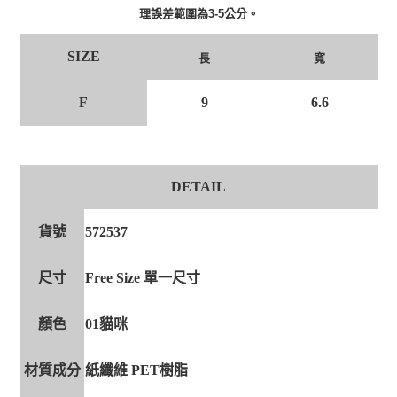
理誤差範圍為3-5公分。
SIZE
長
寬
F
9
6.6
DETAIL
貨號
572537
尺寸
Free Size 單一尺寸
顏色
01貓咪
材質成分
紙纖維 PET樹脂