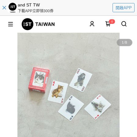
and ST TW
開啟APP
下載APP立即領300券
0
1
/
8