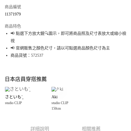
商品編號
超商取貨付款
11371979
LINE Pay
商品特色
Apple Pay
📢 點選下方放大鏡🔍圖示，即可將商品照及尺寸表放大或縮小檢
視
街口支付
📢 官網販售之顏色尺寸，請以可點選商品顏色尺寸為主
悠遊付
商品貨號：572537
Google Pay
全盈+PAY
日本店員穿搭推薦
大哥付你分期
相關說明
さといも¨̮
Aki
【大哥付你分期使用說明】
studio CLIP
studio CLIP
AFTEE先享後付
1.本服務由台灣大哥大提供，台灣大哥大用戶可立即使用無須另外申請。
150cm
2.付款方式選擇「大哥付你分期」，訂單成立後會自動跳轉到大哥付的交易
相關說明
流程，驗證手機門號後，選擇欲分期的期數、繳款截止日，確認付款後即完
【關於「AFTEE先享後付」】
成交易。
AFTEE先享後付是「在收到商品之後才付款」的支付方式。 讓您購物簡單便
運送方式
3.實際核准額度、可分期數及費用金額請依後續交易確認頁面所載為準。
利好安心！
詳細說明
相關推薦