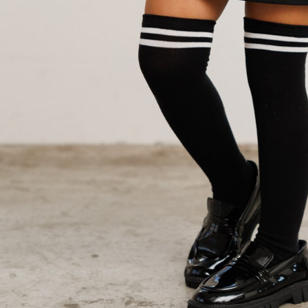
形，恩沛
動。