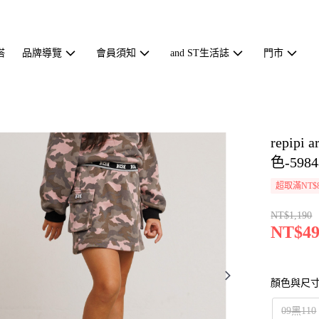
搭
品牌導覽
會員須知
and ST生活誌
門市
repip
色-5984
超取滿NT$
NT$1,190
NT$49
顏色與尺
09黑110