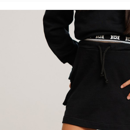
【「AFT
醒簡訊。
付款後 全
１．於結帳
2.透過簡
付」結帳
每筆NT$8
帳／街口支付
２．訂單
３．收到繳
7-11 取貨
【注意事
／ATM／
1.本服務
※ 請注意
每筆NT$8
用戶於交
絡購買商品
款買賣價
先享後付
付款後 7-
2.基於同
※ 交易是
每筆NT$8
資料（包
是否繳費成
用，由本
付客戶支
宅配
3.完整用
【注意事
每筆NT$8
１．透過由
交易，需
求債權轉
２．關於
３．未成
「AFTE
任。
４．使用「
即時審查
結果請求
５．嚴禁