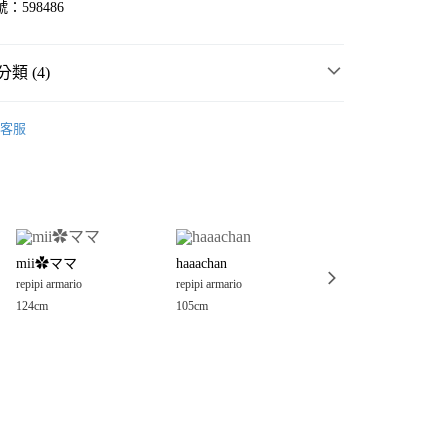
：598486
類 (4)
童裝
客服
rio
💥 OUTLET SALE 低至五折 ❗
rio
童裝
裙
分期
mii✿ママ
haaachan
いっちゃん@ルク
你分期使用說明】
享後付
由台灣大哥大提供，台灣大哥大用戶可立即使用無須另外申請。
repipi armario
repipi armario
repipi armario
式選擇「大哥付你分期」，訂單成立後會自動跳轉到大哥付的交易
124cm
105cm
125cm
證手機門號後，選擇欲分期的期數、繳款截止日，確認付款後即
FTEE先享後付」】
。
先享後付是「在收到商品之後才付款」的支付方式。 讓您購物簡單
准額度、可分期數及費用金額請依後續交易確認頁面所載為準。
心！
立30分鐘內，如未前往確認交易或遇審核未通過，訂單將自動取
：不需註冊會員、不需綁卡、不需儲值。
「轉專審核」未通過狀況，表示未達大哥付你分期系統評分，恕
：只要手機號碼，簡訊認證，即可結帳。
付款
評估內容。
：先確認商品／服務後，再付款。
式說明】
0，滿NT$888(含以上)免運費
項不併入電信帳單，「大哥付你分期」於每月結算日後寄送繳費提