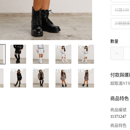
15灰120
25粉迷彩
數量
付款與運
超取滿NT$
商品特色
付款方式
信用卡一
商品編號
11371247
超商取貨
商品特色