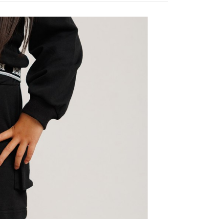
EE先享後付」結帳流程】
家取貨
方式選擇「AFTEE先享後付」後，將跳轉至「AFTEE先享後
訊連結打開帳單後，可選擇「超商條碼／台灣大直營門市／銀行轉
頁面，進行簡訊認證並確認金額後，即可完成結帳。
0，滿NT$888(含以上)免運費
／iPASS MONEY」等通路繳費。
成立數日內，您將收到繳費通知簡訊。
費通知簡訊後14天內，點擊此簡訊中的連結，可透過四大超商
付款
項】
網路銀行／等多元方式進行付款，方視為交易完成。
係由「台灣大哥大股份有限公司」（以下簡稱本公司）所提供，讓
：結帳手續完成當下不需立刻繳費，但若您需要取消訂單，請聯
0，滿NT$1,500(含以上)免運費
易時，得透過本服務購買商品或服務，並由商店將買賣／分期付
的店家。未經商家同意取消之訂單仍視為有效，需透過AFTEE
金債權讓與本公司後，依約使用本公司帳單繳交帳款。
繳納相關費用。
11取貨
意付款使用「大哥付你分期」之契約關係目的，商店將以您的個人
否成功請以「AFTEE先享後付 」之結帳頁面顯示為準，若有關於
0，滿NT$1,500(含以上)免運費
含姓名、電話或地址）提供予台灣大哥大進項蒐集、處理及利
功／繳費後需取消欲退款等相關疑問，請聯繫「AFTEE先享後
公司與您本人進行分期帳單所需資料之確認、核對及更正。
援中心」
https://netprotections.freshdesk.com/support/home
戶服務條款，請詳閱以下連結：
https://oppay.tw/userRule
項】
0，滿NT$1,500(含以上)免運費
恩沛科技股份有限公司提供之「AFTEE先享後付」服務完成之
依本服務之必要範圍內提供個人資料，並將交易相關給付款項請
讓予恩沛科技股份有限公司。
個人資料處理事宜，請瀏覽以下網址：
https://aftee.tw/terms/#terms3
年的使用者請事先徵得法定代理人或監護人之同意方可使用
E先享後付」，若未經同意申辦者引起之損失，本公司不負相關責
AFTEE先享後付」時，將依據個別帳號之用戶狀況，依本公司
核予不同之上限額度；若仍有額度不足之情形，本公司將視審查
用戶進行身份認證。
一人註冊多個帳號或使用他人資訊註冊。若發現惡意使用之情