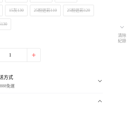
15灰130
25粉迷彩110
25粉迷彩120
130
清除
紀錄
送方式
888免運
次付款
付款