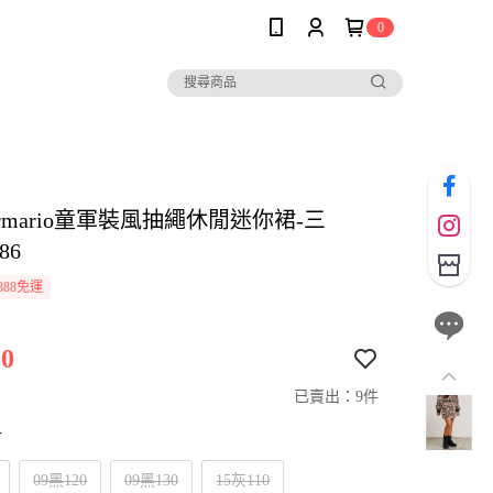
0
i armario童軍裝風抽繩休閒迷你裙-三
86
888免運
0
已賣出：9件
寸
09黑120
09黑130
15灰110