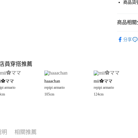
LINE Pay
商品貨號
Apple Pay
商品相關分
街口支付
OUTLET
悠遊付
分享
repipi arma
Google Pay
童裝
裙
全盈+PAY
店員穿搭推薦
repipi arma
大哥付你
相關說明
ii✿ママ
haaachan
mii✿ママ
【大哥付
AFTEE先
ipi armario
repipi armario
repipi armario
1.本服務
2.付款方
相關說明
3cm
105cm
124cm
流程，驗
【關於「A
完成交易
AFTEE
3.實際核
便利好安
運送方式
4.訂單成
１．簡單
消。如遇
２．便利
全家 取貨
無法說明
３．安心
說明
相關推薦
【繳款方
每筆NT$8
1.分期款