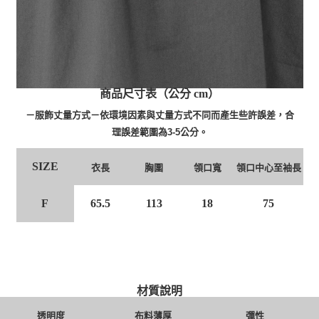
商品尺寸表（公分 cm）
－服飾丈量方式－依環境因素與丈量方式不同而產生些許誤差，合
理誤差範圍為3-5公分。
SIZE
衣長
胸圍
領口寬
領口中心至袖長
F
65.5
113
18
75
材質說明
透明度
布料薄厚
彈性