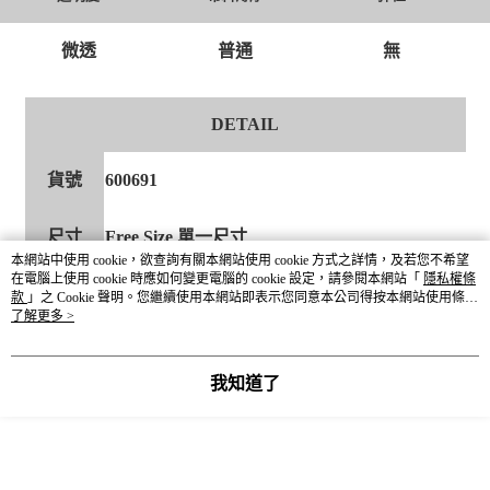
微透
普通
無
DETAIL
貨號
600691
尺寸
Free Size 單一尺寸
本網站中使用 cookie，欲查詢有關本網站使用 cookie 方式之詳情，及若您不希望
在電腦上使用 cookie 時應如何變更電腦的 cookie 設定，請參閱本網站「
隱私權條
顏色
11米白 / 12淺灰 / 18深灰
款
」之 Cookie 聲明。您繼續使用本網站即表示您同意本公司得按本網站使用條款
之 Cookie 聲明使用 cookie。
了解更多 >
本體 棉55% 嫘縈45%
材質成分
蕾絲 棉100%
我知道了
產地
CHINA