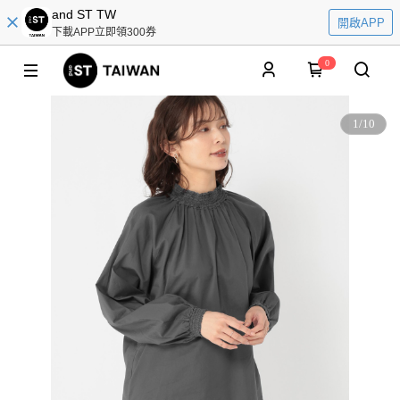
and ST TW
開啟APP
下載APP立即領300券
0
1
/
10