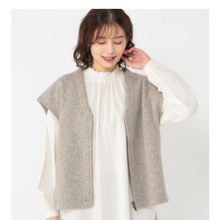
２．便利：只要手機號碼，簡訊認證，即可結帳。
法說明評估內容。
每筆NT$80，滿NT$1,500(含以上)免運費
３．安心：先確認商品／服務後，再付款。
【繳款方式說明】
1.分期款項不併入電信帳單，「大哥付你分期」於每月結算日後寄送繳費提
付款後 全家取貨
【「AFTEE先享後付」結帳流程】
醒簡訊。
１．於結帳方式選擇「AFTEE先享後付」後，將跳轉至「AFTEE先享後付」
每筆NT$80，滿NT$1,500(含以上)免運費
2.透過簡訊連結打開帳單後，可選擇「超商條碼／台灣大直營門市／銀行轉
結帳頁面，進行簡訊認證並確認金額後，即可完成結帳。
帳／街口支付／iPASS MONEY」等通路繳費。
２．訂單成立數日內，您將收到繳費通知簡訊。
7-11 取貨付款
３．收到繳費通知簡訊後14天內，點擊此簡訊中的連結，可透過四大超商／
【注意事項】
每筆NT$80，滿NT$1,500(含以上)免運費
ATM／網路銀行／等多元方式進行付款，方視為交易完成。
1.本服務係由「台灣大哥大股份有限公司」（以下簡稱本公司）所提供，讓
※ 請注意：結帳手續完成當下不需立刻繳費，但若您需要取消訂單，請聯絡
用戶於交易時，得透過本服務購買商品或服務，並由商店將買賣／分期付款
付款後 7-11取貨
購買商品的店家。未經商家同意取消之訂單仍視為有效，需透過AFTEE先享
買賣價金債權讓與本公司後，依約使用本公司帳單繳交帳款。
後付繳納相關費用。
每筆NT$80，滿NT$1,500(含以上)免運費
2.基於同意付款使用「大哥付你分期」之契約關係目的，商店將以您的個人
※ 交易是否成功請以「AFTEE先享後付 」之結帳頁面顯示為準，若有關於
資料（包含姓名、電話或地址）提供予台灣大哥大進項蒐集、處理及利用，
是否繳費成功／繳費後需取消欲退款等相關疑問，請聯繫「AFTEE先享後付
宅配
由本公司與您本人進行分期帳單所需資料之確認、核對及更正。
客戶支援中心」
https://netprotections.freshdesk.com/support/home
3.完整用戶服務條款，請詳閱以下連結：
https://oppay.tw/userRule
每筆NT$80，滿NT$1,500(含以上)免運費
【注意事項】
１．透過由恩沛科技股份有限公司提供之「AFTEE先享後付」服務完成之交
易，需依本服務之必要範圍內提供個人資料，並將交易相關給付款項請求債
權轉讓予恩沛科技股份有限公司。
２．關於個人資料處理事宜，請瀏覽以下網址：
https://aftee.tw/terms/#terms3
３．未成年的使用者請事先徵得法定代理人或監護人之同意方可使用
「AFTEE先享後付」，若未經同意申辦者引起之損失，本公司不負相關責
任。
４．使用「AFTEE先享後付」時，將依據個別帳號之用戶狀況，依本公司即