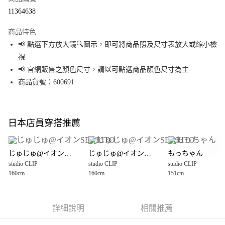
超商取貨付款
11364638
LINE Pay
商品特色
Apple Pay
📢 點選下方放大鏡🔍圖示，即可將商品照及尺寸表放大或縮小檢
視
街口支付
📢 官網販售之顏色尺寸，請以可點選商品顏色尺寸為主
悠遊付
商品貨號：600691
Google Pay
全盈+PAY
日本店員穿搭推薦
大哥付你分期
相關說明
じゅじゅ@イオンSENRITO
じゅじゅ@イオンSENRITO
もっちゃん
【大哥付你分期使用說明】
studio CLIP
studio CLIP
studio CLIP
AFTEE先享後付
1.本服務由台灣大哥大提供，台灣大哥大用戶可立即使用無須另外申請。
160cm
160cm
151cm
2.付款方式選擇「大哥付你分期」，訂單成立後會自動跳轉到大哥付的交易
相關說明
流程，驗證手機門號後，選擇欲分期的期數、繳款截止日，確認付款後即完
【關於「AFTEE先享後付」】
成交易。
AFTEE先享後付是「在收到商品之後才付款」的支付方式。 讓您購物簡單便
運送方式
3.實際核准額度、可分期數及費用金額請依後續交易確認頁面所載為準。
利好安心！
詳細說明
相關推薦
4.訂單成立30分鐘內，如未前往確認交易或遇審核未通過，訂單將自動取
１．簡單：不需註冊會員、不需綁卡、不需儲值。
全家 取貨付款
消。如遇「轉專審核」未通過狀況，表示未達大哥付你分期系統評分，恕無