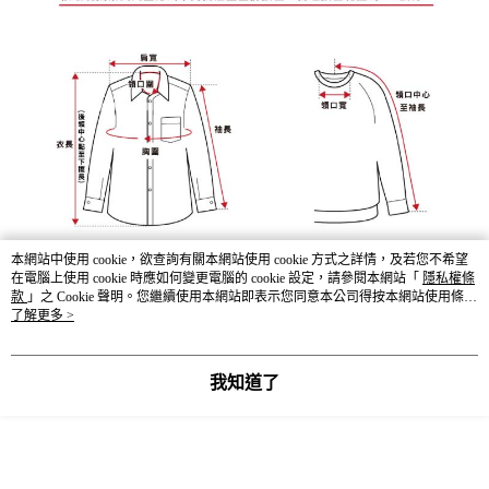
本網站中使用 cookie，欲查詢有關本網站使用 cookie 方式之詳情，及若您不希望
在電腦上使用 cookie 時應如何變更電腦的 cookie 設定，請參閱本網站「
隱私權條
款
」之 Cookie 聲明。您繼續使用本網站即表示您同意本公司得按本網站使用條款
之 Cookie 聲明使用 cookie。
了解更多 >
我知道了