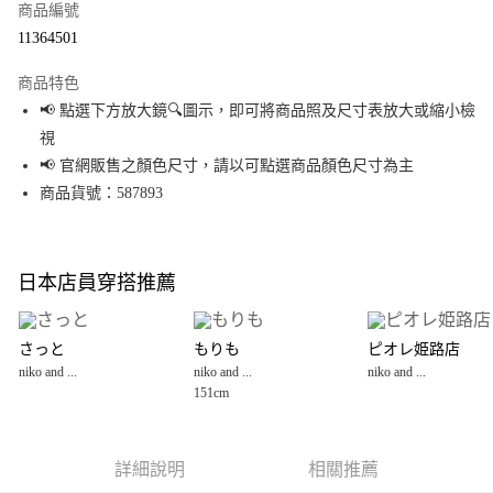
商品編號
超商取貨付款
11364501
LINE Pay
商品特色
Apple Pay
📢 點選下方放大鏡🔍圖示，即可將商品照及尺寸表放大或縮小檢
視
街口支付
📢 官網販售之顏色尺寸，請以可點選商品顏色尺寸為主
悠遊付
商品貨號：587893
Google Pay
全盈+PAY
日本店員穿搭推薦
大哥付你分期
相關說明
さっと
もりも
ピオレ姫路店
【大哥付你分期使用說明】
niko and ...
niko and ...
niko and ...
AFTEE先享後付
1.本服務由台灣大哥大提供，台灣大哥大用戶可立即使用無須另外申請。
151cm
2.付款方式選擇「大哥付你分期」，訂單成立後會自動跳轉到大哥付的交易
相關說明
流程，驗證手機門號後，選擇欲分期的期數、繳款截止日，確認付款後即完
【關於「AFTEE先享後付」】
成交易。
AFTEE先享後付是「在收到商品之後才付款」的支付方式。 讓您購物簡單便
運送方式
3.實際核准額度、可分期數及費用金額請依後續交易確認頁面所載為準。
利好安心！
詳細說明
相關推薦
4.訂單成立30分鐘內，如未前往確認交易或遇審核未通過，訂單將自動取
１．簡單：不需註冊會員、不需綁卡、不需儲值。