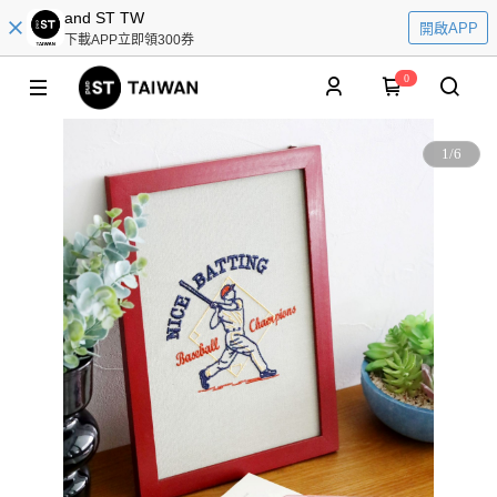
and ST TW
開啟APP
下載APP立即領300券
0
1
/
6