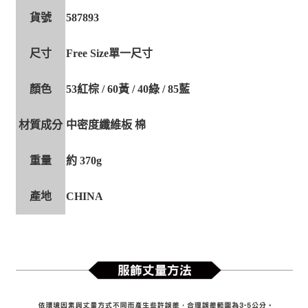
貨號
587893
尺寸
Free Size單一尺寸
顏色
53紅棕 / 60黃 / 40綠 / 85藍
材質成分
中密度纖維板 棉
重量
約 370g
產地
CHINA