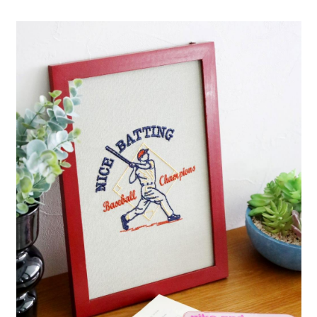
全家 取貨付款
消。如遇「轉專審核」未通過狀況，表示未達大哥付你分期系統評分，恕無
２．便利：只要手機號碼，簡訊認證，即可結帳。
法說明評估內容。
每筆NT$80，滿NT$888(含以上)免運費
３．安心：先確認商品／服務後，再付款。
【繳款方式說明】
1.分期款項不併入電信帳單，「大哥付你分期」於每月結算日後寄送繳費提
付款後 全家取貨
【「AFTEE先享後付」結帳流程】
醒簡訊。
１．於結帳方式選擇「AFTEE先享後付」後，將跳轉至「AFTEE先享後付」
每筆NT$80，滿NT$888(含以上)免運費
2.透過簡訊連結打開帳單後，可選擇「超商條碼／台灣大直營門市／銀行轉
結帳頁面，進行簡訊認證並確認金額後，即可完成結帳。
帳／街口支付／iPASS MONEY」等通路繳費。
２．訂單成立數日內，您將收到繳費通知簡訊。
7-11 取貨付款
３．收到繳費通知簡訊後14天內，點擊此簡訊中的連結，可透過四大超商／
【注意事項】
每筆NT$80，滿NT$1,500(含以上)免運費
ATM／網路銀行／等多元方式進行付款，方視為交易完成。
1.本服務係由「台灣大哥大股份有限公司」（以下簡稱本公司）所提供，讓
※ 請注意：結帳手續完成當下不需立刻繳費，但若您需要取消訂單，請聯絡
用戶於交易時，得透過本服務購買商品或服務，並由商店將買賣／分期付款
付款後 7-11取貨
購買商品的店家。未經商家同意取消之訂單仍視為有效，需透過AFTEE先享
買賣價金債權讓與本公司後，依約使用本公司帳單繳交帳款。
後付繳納相關費用。
每筆NT$80，滿NT$1,500(含以上)免運費
2.基於同意付款使用「大哥付你分期」之契約關係目的，商店將以您的個人
※ 交易是否成功請以「AFTEE先享後付 」之結帳頁面顯示為準，若有關於
資料（包含姓名、電話或地址）提供予台灣大哥大進項蒐集、處理及利用，
是否繳費成功／繳費後需取消欲退款等相關疑問，請聯繫「AFTEE先享後付
宅配
由本公司與您本人進行分期帳單所需資料之確認、核對及更正。
客戶支援中心」
https://netprotections.freshdesk.com/support/home
3.完整用戶服務條款，請詳閱以下連結：
https://oppay.tw/userRule
每筆NT$80，滿NT$1,500(含以上)免運費
【注意事項】
１．透過由恩沛科技股份有限公司提供之「AFTEE先享後付」服務完成之交
易，需依本服務之必要範圍內提供個人資料，並將交易相關給付款項請求債
權轉讓予恩沛科技股份有限公司。
２．關於個人資料處理事宜，請瀏覽以下網址：
https://aftee.tw/terms/#terms3
３．未成年的使用者請事先徵得法定代理人或監護人之同意方可使用
「AFTEE先享後付」，若未經同意申辦者引起之損失，本公司不負相關責
任。
４．使用「AFTEE先享後付」時，將依據個別帳號之用戶狀況，依本公司即