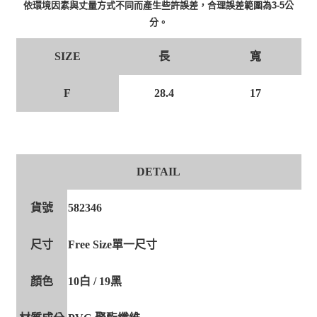
依環境因素與丈量方式不同而產生些許誤差，合理誤差範圍為3-5公
分。
長
寬
SIZE
F
28.4
17
DETAIL
貨號
582346
尺寸
Free Size單一尺寸
顏色
10白 / 19黑