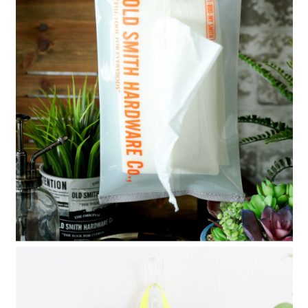
全家 取貨付款
消。如遇「轉專審核」未通過狀況，表示未達大哥付你分期系統評分，恕無
２．便利：只要手機號碼，簡訊認證，即可結帳。
法說明評估內容。
每筆NT$80，滿NT$888(含以上)免運費
３．安心：先確認商品／服務後，再付款。
【繳款方式說明】
1.分期款項不併入電信帳單，「大哥付你分期」於每月結算日後寄送繳費提
付款後 全家取貨
【「AFTEE先享後付」結帳流程】
醒簡訊。
１．於結帳方式選擇「AFTEE先享後付」後，將跳轉至「AFTEE先享後付」
每筆NT$80，滿NT$888(含以上)免運費
2.透過簡訊連結打開帳單後，可選擇「超商條碼／台灣大直營門市／銀行轉
結帳頁面，進行簡訊認證並確認金額後，即可完成結帳。
帳／街口支付／iPASS MONEY」等通路繳費。
２．訂單成立數日內，您將收到繳費通知簡訊。
7-11 取貨付款
３．收到繳費通知簡訊後14天內，點擊此簡訊中的連結，可透過四大超商／
【注意事項】
每筆NT$80，滿NT$1,500(含以上)免運費
ATM／網路銀行／等多元方式進行付款，方視為交易完成。
1.本服務係由「台灣大哥大股份有限公司」（以下簡稱本公司）所提供，讓
※ 請注意：結帳手續完成當下不需立刻繳費，但若您需要取消訂單，請聯絡
用戶於交易時，得透過本服務購買商品或服務，並由商店將買賣／分期付款
付款後 7-11取貨
購買商品的店家。未經商家同意取消之訂單仍視為有效，需透過AFTEE先享
買賣價金債權讓與本公司後，依約使用本公司帳單繳交帳款。
後付繳納相關費用。
每筆NT$80，滿NT$1,500(含以上)免運費
2.基於同意付款使用「大哥付你分期」之契約關係目的，商店將以您的個人
※ 交易是否成功請以「AFTEE先享後付 」之結帳頁面顯示為準，若有關於
資料（包含姓名、電話或地址）提供予台灣大哥大進項蒐集、處理及利用，
是否繳費成功／繳費後需取消欲退款等相關疑問，請聯繫「AFTEE先享後付
宅配
由本公司與您本人進行分期帳單所需資料之確認、核對及更正。
客戶支援中心」
https://netprotections.freshdesk.com/support/home
3.完整用戶服務條款，請詳閱以下連結：
https://oppay.tw/userRule
每筆NT$80，滿NT$1,500(含以上)免運費
【注意事項】
１．透過由恩沛科技股份有限公司提供之「AFTEE先享後付」服務完成之交
易，需依本服務之必要範圍內提供個人資料，並將交易相關給付款項請求債
權轉讓予恩沛科技股份有限公司。
２．關於個人資料處理事宜，請瀏覽以下網址：
https://aftee.tw/terms/#terms3
３．未成年的使用者請事先徵得法定代理人或監護人之同意方可使用
「AFTEE先享後付」，若未經同意申辦者引起之損失，本公司不負相關責
任。
４．使用「AFTEE先享後付」時，將依據個別帳號之用戶狀況，依本公司即