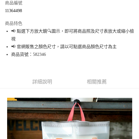
商品編號
超商取貨付款
11364498
LINE Pay
商品特色
Apple Pay
📢 點選下方放大鏡🔍圖示，即可將商品照及尺寸表放大或縮小檢
視
街口支付
📢 官網販售之顏色尺寸，請以可點選商品顏色尺寸為主
悠遊付
商品貨號：582346
Google Pay
全盈+PAY
詳細說明
相關推薦
大哥付你分期
相關說明
【大哥付你分期使用說明】
AFTEE先享後付
1.本服務由台灣大哥大提供，台灣大哥大用戶可立即使用無須另外申請。
2.付款方式選擇「大哥付你分期」，訂單成立後會自動跳轉到大哥付的交易
相關說明
流程，驗證手機門號後，選擇欲分期的期數、繳款截止日，確認付款後即完
【關於「AFTEE先享後付」】
成交易。
AFTEE先享後付是「在收到商品之後才付款」的支付方式。 讓您購物簡單便
運送方式
3.實際核准額度、可分期數及費用金額請依後續交易確認頁面所載為準。
利好安心！
4.訂單成立30分鐘內，如未前往確認交易或遇審核未通過，訂單將自動取
１．簡單：不需註冊會員、不需綁卡、不需儲值。