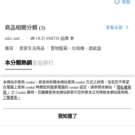
客服
商品相關分類 (3)
查看全部
niko and ...
🧰 OLD SMITH 品牌 🛠
雜貨
居家生活用品
置物籃箱、垃圾桶、面紙盒
本分類熱銷
全站排行
本網站中使用 cookie，欲查詢有關本網站使用 cookie 方式之詳情，及若您不希望
熱門標籤
在電腦上使用 cookie 時應如何變更電腦的 cookie 設定，請參閱本網站「
隱私權條
款
」之 Cookie 聲明。您繼續使用本網站即表示您同意本公司得按本網站使用條款
之 Cookie 聲明使用 cookie。
了解更多 >
我知道了