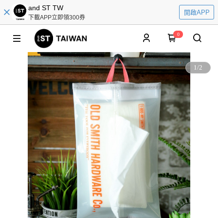
and ST TW
開啟APP
下載APP立即領300券
0
1
/
2