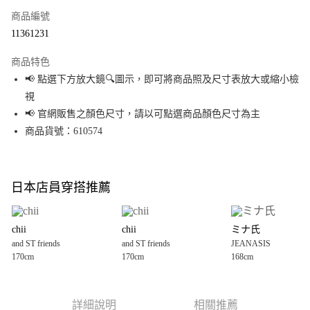
商品編號
超商取貨付款
11361231
LINE Pay
商品特色
Apple Pay
📢 點選下方放大鏡🔍圖示，即可將商品照及尺寸表放大或縮小檢
視
街口支付
📢 官網販售之顏色尺寸，請以可點選商品顏色尺寸為主
悠遊付
商品貨號：610574
Google Pay
全盈+PAY
日本店員穿搭推薦
大哥付你分期
相關說明
chii
chii
ミナ氏
【大哥付你分期使用說明】
and ST friends
and ST friends
JEANASIS
AFTEE先享後付
1.本服務由台灣大哥大提供，台灣大哥大用戶可立即使用無須另外申請。
170cm
170cm
168cm
2.付款方式選擇「大哥付你分期」，訂單成立後會自動跳轉到大哥付的交易
相關說明
流程，驗證手機門號後，選擇欲分期的期數、繳款截止日，確認付款後即完
【關於「AFTEE先享後付」】
成交易。
AFTEE先享後付是「在收到商品之後才付款」的支付方式。 讓您購物簡單便
運送方式
3.實際核准額度、可分期數及費用金額請依後續交易確認頁面所載為準。
利好安心！
詳細說明
相關推薦