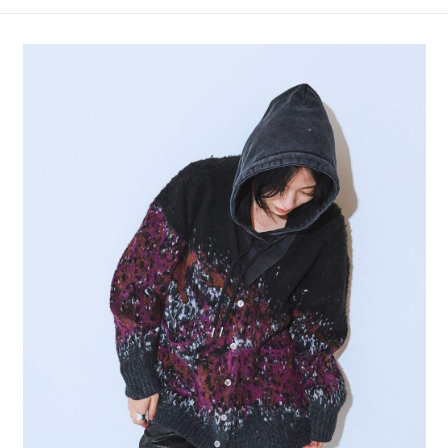
4.訂單成立30分鐘內，如未前往確認交易或遇審核未通過，訂單將自動取
１．簡單：不需註冊會員、不需綁卡、不需儲值。
全家 取貨付款
消。如遇「轉專審核」未通過狀況，表示未達大哥付你分期系統評分，恕無
２．便利：只要手機號碼，簡訊認證，即可結帳。
法說明評估內容。
每筆NT$80，滿NT$888(含以上)免運費
３．安心：先確認商品／服務後，再付款。
【繳款方式說明】
1.分期款項不併入電信帳單，「大哥付你分期」於每月結算日後寄送繳費提
付款後 全家取貨
【「AFTEE先享後付」結帳流程】
醒簡訊。
１．於結帳方式選擇「AFTEE先享後付」後，將跳轉至「AFTEE先享後付」
每筆NT$80，滿NT$888(含以上)免運費
2.透過簡訊連結打開帳單後，可選擇「超商條碼／台灣大直營門市／銀行轉
結帳頁面，進行簡訊認證並確認金額後，即可完成結帳。
帳／街口支付／iPASS MONEY」等通路繳費。
２．訂單成立數日內，您將收到繳費通知簡訊。
7-11 取貨付款
３．收到繳費通知簡訊後14天內，點擊此簡訊中的連結，可透過四大超商／
【注意事項】
每筆NT$80，滿NT$1,500(含以上)免運費
ATM／網路銀行／等多元方式進行付款，方視為交易完成。
1.本服務係由「台灣大哥大股份有限公司」（以下簡稱本公司）所提供，讓
※ 請注意：結帳手續完成當下不需立刻繳費，但若您需要取消訂單，請聯絡
用戶於交易時，得透過本服務購買商品或服務，並由商店將買賣／分期付款
付款後 7-11取貨
購買商品的店家。未經商家同意取消之訂單仍視為有效，需透過AFTEE先享
買賣價金債權讓與本公司後，依約使用本公司帳單繳交帳款。
後付繳納相關費用。
每筆NT$80，滿NT$1,500(含以上)免運費
2.基於同意付款使用「大哥付你分期」之契約關係目的，商店將以您的個人
※ 交易是否成功請以「AFTEE先享後付 」之結帳頁面顯示為準，若有關於
資料（包含姓名、電話或地址）提供予台灣大哥大進項蒐集、處理及利用，
是否繳費成功／繳費後需取消欲退款等相關疑問，請聯繫「AFTEE先享後付
宅配
由本公司與您本人進行分期帳單所需資料之確認、核對及更正。
客戶支援中心」
https://netprotections.freshdesk.com/support/home
3.完整用戶服務條款，請詳閱以下連結：
https://oppay.tw/userRule
每筆NT$80，滿NT$1,500(含以上)免運費
【注意事項】
１．透過由恩沛科技股份有限公司提供之「AFTEE先享後付」服務完成之交
易，需依本服務之必要範圍內提供個人資料，並將交易相關給付款項請求債
權轉讓予恩沛科技股份有限公司。
２．關於個人資料處理事宜，請瀏覽以下網址：
https://aftee.tw/terms/#terms3
３．未成年的使用者請事先徵得法定代理人或監護人之同意方可使用
「AFTEE先享後付」，若未經同意申辦者引起之損失，本公司不負相關責
任。