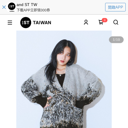
and ST TW
開啟APP
下載APP立即領300券
0
1
/
10