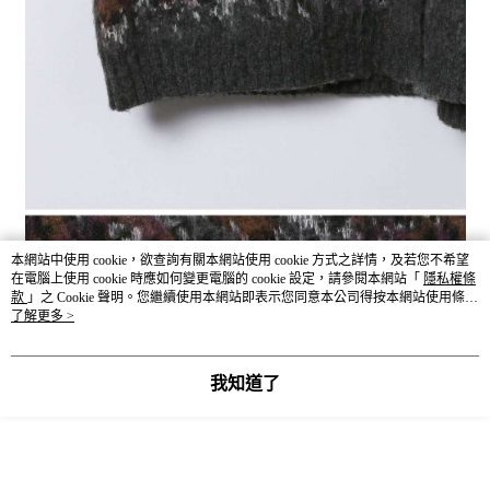
本網站中使用 cookie，欲查詢有關本網站使用 cookie 方式之詳情，及若您不希望
在電腦上使用 cookie 時應如何變更電腦的 cookie 設定，請參閱本網站「
隱私權條
款
」之 Cookie 聲明。您繼續使用本網站即表示您同意本公司得按本網站使用條款
之 Cookie 聲明使用 cookie。
了解更多 >
我知道了