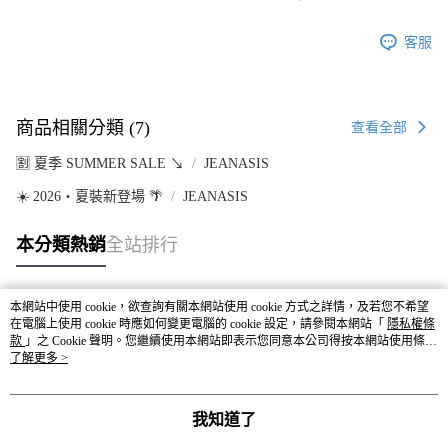
客服
商品相關分類 (7)
查看全部
🈹 夏季 SUMMER SALE ↘️
JEANASIS
☀️ 2026・夏裝新登場 🌴
JEANASIS
本分類熱銷
全站排行
本網站中使用 cookie，欲查詢有關本網站使用 cookie 方式之詳情，及若您不希望
熱門標籤
在電腦上使用 cookie 時應如何變更電腦的 cookie 設定，請參閱本網站「
隱私權條
款
」之 Cookie 聲明。您繼續使用本網站即表示您同意本公司得按本網站使用條款
之 Cookie 聲明使用 cookie。
了解更多 >
我知道了