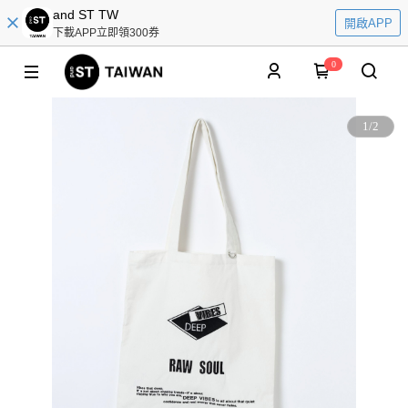
and ST TW
開啟APP
下載APP立即領300券
0
1
/
2