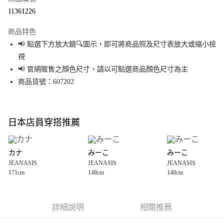
超商取貨付款
11361226
LINE Pay
商品特色
Apple Pay
📢 點選下方放大鏡🔍圖示，即可將商品照及尺寸表放大或縮小檢
視
街口支付
📢 官網販售之顏色尺寸，請以可點選商品顏色尺寸為主
悠遊付
商品貨號：607202
Google Pay
全盈+PAY
日本店員穿搭推薦
大哥付你分期
相關說明
カナ
みーこ
みーこ
【大哥付你分期使用說明】
JEANASIS
JEANASIS
JEANASIS
AFTEE先享後付
1.本服務由台灣大哥大提供，台灣大哥大用戶可立即使用無須另外申請。
171cm
148cm
148cm
2.付款方式選擇「大哥付你分期」，訂單成立後會自動跳轉到大哥付的交易
相關說明
流程，驗證手機門號後，選擇欲分期的期數、繳款截止日，確認付款後即完
【關於「AFTEE先享後付」】
成交易。
AFTEE先享後付是「在收到商品之後才付款」的支付方式。 讓您購物簡單便
運送方式
3.實際核准額度、可分期數及費用金額請依後續交易確認頁面所載為準。
利好安心！
詳細說明
相關推薦
4.訂單成立30分鐘內，如未前往確認交易或遇審核未通過，訂單將自動取
１．簡單：不需註冊會員、不需綁卡、不需儲值。
全家 取貨付款
消。如遇「轉專審核」未通過狀況，表示未達大哥付你分期系統評分，恕無