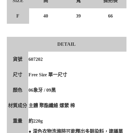
高
寬
提把長
SIZE
F
40
39
66
DETAIL
貨號
607202
尺寸
Free Size 單一尺寸
顏色
06象牙 / 09黑
材質成分
主體 聚酯纖維 嫘縈 棉
重量
約220g
● 深色衣物洗滌時可能釋出多餘染料，建議單