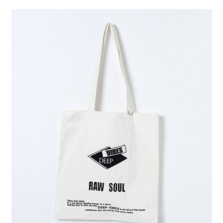
２．便利：只要手機號碼，簡訊認證，即可結帳。
法說明評估內容。
每筆NT$80，滿NT$1,500(含以上)免運費
３．安心：先確認商品／服務後，再付款。
【繳款方式說明】
1.分期款項不併入電信帳單，「大哥付你分期」於每月結算日後寄送繳費提
付款後 全家取貨
【「AFTEE先享後付」結帳流程】
醒簡訊。
１．於結帳方式選擇「AFTEE先享後付」後，將跳轉至「AFTEE先享後付」
每筆NT$80，滿NT$1,500(含以上)免運費
2.透過簡訊連結打開帳單後，可選擇「超商條碼／台灣大直營門市／銀行轉
結帳頁面，進行簡訊認證並確認金額後，即可完成結帳。
帳／街口支付／iPASS MONEY」等通路繳費。
２．訂單成立數日內，您將收到繳費通知簡訊。
7-11 取貨付款
３．收到繳費通知簡訊後14天內，點擊此簡訊中的連結，可透過四大超商／
【注意事項】
每筆NT$80，滿NT$1,500(含以上)免運費
ATM／網路銀行／等多元方式進行付款，方視為交易完成。
1.本服務係由「台灣大哥大股份有限公司」（以下簡稱本公司）所提供，讓
※ 請注意：結帳手續完成當下不需立刻繳費，但若您需要取消訂單，請聯絡
用戶於交易時，得透過本服務購買商品或服務，並由商店將買賣／分期付款
付款後 7-11取貨
購買商品的店家。未經商家同意取消之訂單仍視為有效，需透過AFTEE先享
買賣價金債權讓與本公司後，依約使用本公司帳單繳交帳款。
後付繳納相關費用。
每筆NT$80，滿NT$1,500(含以上)免運費
2.基於同意付款使用「大哥付你分期」之契約關係目的，商店將以您的個人
※ 交易是否成功請以「AFTEE先享後付 」之結帳頁面顯示為準，若有關於
資料（包含姓名、電話或地址）提供予台灣大哥大進項蒐集、處理及利用，
是否繳費成功／繳費後需取消欲退款等相關疑問，請聯繫「AFTEE先享後付
宅配
由本公司與您本人進行分期帳單所需資料之確認、核對及更正。
客戶支援中心」
https://netprotections.freshdesk.com/support/home
3.完整用戶服務條款，請詳閱以下連結：
https://oppay.tw/userRule
每筆NT$80，滿NT$1,500(含以上)免運費
【注意事項】
１．透過由恩沛科技股份有限公司提供之「AFTEE先享後付」服務完成之交
易，需依本服務之必要範圍內提供個人資料，並將交易相關給付款項請求債
權轉讓予恩沛科技股份有限公司。
２．關於個人資料處理事宜，請瀏覽以下網址：
https://aftee.tw/terms/#terms3
３．未成年的使用者請事先徵得法定代理人或監護人之同意方可使用
「AFTEE先享後付」，若未經同意申辦者引起之損失，本公司不負相關責
任。
４．使用「AFTEE先享後付」時，將依據個別帳號之用戶狀況，依本公司即