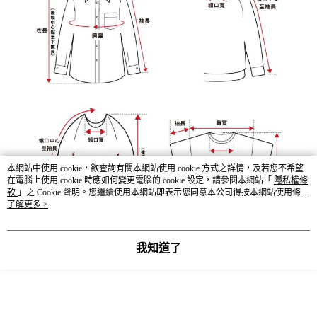
本網站中使用 cookie，欲查詢有關本網站使用 cookie 方式之詳情，及若您不希望
在電腦上使用 cookie 時應如何變更電腦的 cookie 設定，請參閱本網站「
隱私權條
款
」之 Cookie 聲明。您繼續使用本網站即表示您同意本公司得按本網站使用條款
之 Cookie 聲明使用 cookie。
了解更多 >
我知道了