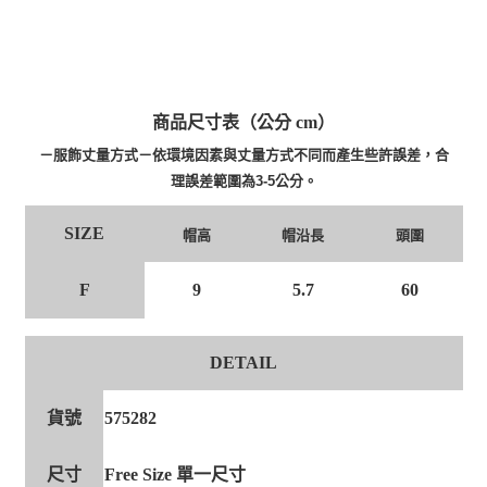
商品尺寸表（公分 cm）
－服飾丈量方式－依環境因素與丈量方式不同而產生些許誤差，合
理誤差範圍為3-5公分。
SIZE
帽高
帽沿長
頭圍
F
9
5.7
60
DETAIL
貨號
575282
尺寸
Free Size 單一尺寸