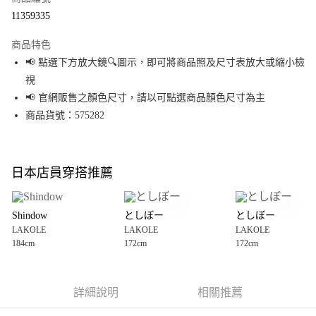
超商取貨付款
11359335
LINE Pay
商品特色
Apple Pay
📢 點選下方放大鏡🔍圖示，即可將商品照及尺寸表放大或縮小檢
視
街口支付
📢 官網販售之顏色尺寸，請以可點選商品顏色尺寸為主
悠遊付
商品貨號：575282
Google Pay
全盈+PAY
日本店員穿搭推薦
大哥付你分期
相關說明
Shindow
としぼー
としぼー
【大哥付你分期使用說明】
LAKOLE
LAKOLE
LAKOLE
AFTEE先享後付
1.本服務由台灣大哥大提供，台灣大哥大用戶可立即使用無須另外申請。
184cm
172cm
172cm
2.付款方式選擇「大哥付你分期」，訂單成立後會自動跳轉到大哥付的交易
相關說明
流程，驗證手機門號後，選擇欲分期的期數、繳款截止日，確認付款後即完
【關於「AFTEE先享後付」】
成交易。
AFTEE先享後付是「在收到商品之後才付款」的支付方式。 讓您購物簡單便
運送方式
3.實際核准額度、可分期數及費用金額請依後續交易確認頁面所載為準。
利好安心！
詳細說明
相關推薦
4.訂單成立30分鐘內，如未前往確認交易或遇審核未通過，訂單將自動取
１．簡單：不需註冊會員、不需綁卡、不需儲值。
全家 取貨付款
消。如遇「轉專審核」未通過狀況，表示未達大哥付你分期系統評分，恕無