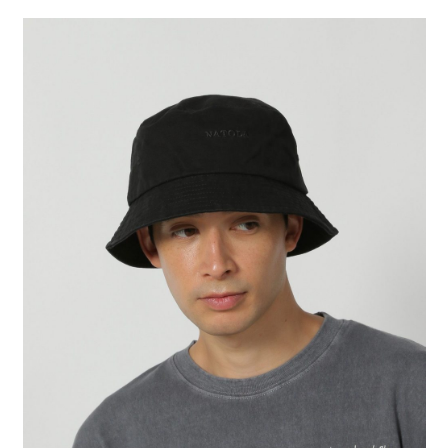
２．便利：只要手機號碼，簡訊認證，即可結帳。
法說明評估內容。
每筆NT$80，滿NT$888(含以上)免運費
３．安心：先確認商品／服務後，再付款。
【繳款方式說明】
1.分期款項不併入電信帳單，「大哥付你分期」於每月結算日後寄送繳費提
付款後 全家取貨
【「AFTEE先享後付」結帳流程】
醒簡訊。
１．於結帳方式選擇「AFTEE先享後付」後，將跳轉至「AFTEE先享後付」
每筆NT$80，滿NT$888(含以上)免運費
2.透過簡訊連結打開帳單後，可選擇「超商條碼／台灣大直營門市／銀行轉
結帳頁面，進行簡訊認證並確認金額後，即可完成結帳。
帳／街口支付／iPASS MONEY」等通路繳費。
２．訂單成立數日內，您將收到繳費通知簡訊。
7-11 取貨付款
３．收到繳費通知簡訊後14天內，點擊此簡訊中的連結，可透過四大超商／
【注意事項】
每筆NT$80，滿NT$1,500(含以上)免運費
ATM／網路銀行／等多元方式進行付款，方視為交易完成。
1.本服務係由「台灣大哥大股份有限公司」（以下簡稱本公司）所提供，讓
※ 請注意：結帳手續完成當下不需立刻繳費，但若您需要取消訂單，請聯絡
用戶於交易時，得透過本服務購買商品或服務，並由商店將買賣／分期付款
付款後 7-11取貨
購買商品的店家。未經商家同意取消之訂單仍視為有效，需透過AFTEE先享
買賣價金債權讓與本公司後，依約使用本公司帳單繳交帳款。
後付繳納相關費用。
每筆NT$80，滿NT$1,500(含以上)免運費
2.基於同意付款使用「大哥付你分期」之契約關係目的，商店將以您的個人
※ 交易是否成功請以「AFTEE先享後付 」之結帳頁面顯示為準，若有關於
資料（包含姓名、電話或地址）提供予台灣大哥大進項蒐集、處理及利用，
是否繳費成功／繳費後需取消欲退款等相關疑問，請聯繫「AFTEE先享後付
宅配
由本公司與您本人進行分期帳單所需資料之確認、核對及更正。
客戶支援中心」
https://netprotections.freshdesk.com/support/home
3.完整用戶服務條款，請詳閱以下連結：
https://oppay.tw/userRule
每筆NT$80，滿NT$1,500(含以上)免運費
【注意事項】
１．透過由恩沛科技股份有限公司提供之「AFTEE先享後付」服務完成之交
易，需依本服務之必要範圍內提供個人資料，並將交易相關給付款項請求債
權轉讓予恩沛科技股份有限公司。
２．關於個人資料處理事宜，請瀏覽以下網址：
https://aftee.tw/terms/#terms3
３．未成年的使用者請事先徵得法定代理人或監護人之同意方可使用
「AFTEE先享後付」，若未經同意申辦者引起之損失，本公司不負相關責
任。
４．使用「AFTEE先享後付」時，將依據個別帳號之用戶狀況，依本公司即