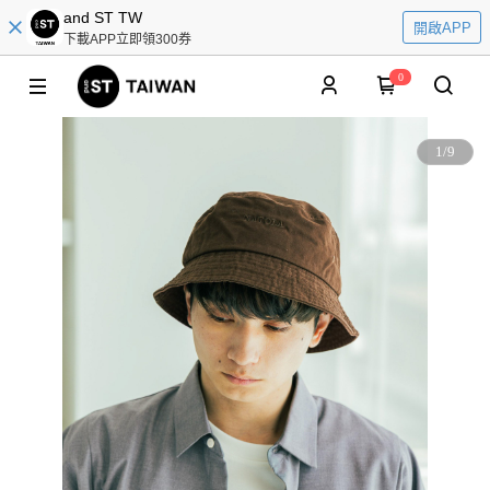
and ST TW
開啟APP
下載APP立即領300券
0
1
/
9