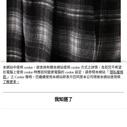
本網站中使用 cookie，欲查詢有關本網站使用 cookie 方式之詳情，及若您不希望
在電腦上使用 cookie 時應如何變更電腦的 cookie 設定，請參閱本網站「
隱私權條
款
」之 Cookie 聲明。您繼續使用本網站即表示您同意本公司得按本網站使用條款
之 Cookie 聲明使用 cookie。
了解更多 >
我知道了