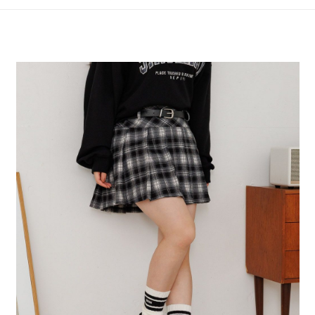
4.訂單成立30分鐘內，如未前往確認交易或遇審核未通過，訂單將自動取
１．簡單：不需註冊會員、不需綁卡、不需儲值。
全家 取貨付款
消。如遇「轉專審核」未通過狀況，表示未達大哥付你分期系統評分，恕無
２．便利：只要手機號碼，簡訊認證，即可結帳。
法說明評估內容。
每筆NT$80，滿NT$1,500(含以上)免運費
３．安心：先確認商品／服務後，再付款。
【繳款方式說明】
1.分期款項不併入電信帳單，「大哥付你分期」於每月結算日後寄送繳費提
付款後 全家取貨
【「AFTEE先享後付」結帳流程】
醒簡訊。
１．於結帳方式選擇「AFTEE先享後付」後，將跳轉至「AFTEE先享後付」
每筆NT$80，滿NT$1,500(含以上)免運費
2.透過簡訊連結打開帳單後，可選擇「超商條碼／台灣大直營門市／銀行轉
結帳頁面，進行簡訊認證並確認金額後，即可完成結帳。
帳／街口支付／iPASS MONEY」等通路繳費。
２．訂單成立數日內，您將收到繳費通知簡訊。
7-11 取貨付款
３．收到繳費通知簡訊後14天內，點擊此簡訊中的連結，可透過四大超商／
【注意事項】
每筆NT$80，滿NT$1,500(含以上)免運費
ATM／網路銀行／等多元方式進行付款，方視為交易完成。
1.本服務係由「台灣大哥大股份有限公司」（以下簡稱本公司）所提供，讓
※ 請注意：結帳手續完成當下不需立刻繳費，但若您需要取消訂單，請聯絡
用戶於交易時，得透過本服務購買商品或服務，並由商店將買賣／分期付款
付款後 7-11取貨
購買商品的店家。未經商家同意取消之訂單仍視為有效，需透過AFTEE先享
買賣價金債權讓與本公司後，依約使用本公司帳單繳交帳款。
後付繳納相關費用。
每筆NT$80，滿NT$1,500(含以上)免運費
2.基於同意付款使用「大哥付你分期」之契約關係目的，商店將以您的個人
※ 交易是否成功請以「AFTEE先享後付 」之結帳頁面顯示為準，若有關於
資料（包含姓名、電話或地址）提供予台灣大哥大進項蒐集、處理及利用，
是否繳費成功／繳費後需取消欲退款等相關疑問，請聯繫「AFTEE先享後付
宅配
由本公司與您本人進行分期帳單所需資料之確認、核對及更正。
客戶支援中心」
https://netprotections.freshdesk.com/support/home
3.完整用戶服務條款，請詳閱以下連結：
https://oppay.tw/userRule
每筆NT$80，滿NT$1,500(含以上)免運費
【注意事項】
１．透過由恩沛科技股份有限公司提供之「AFTEE先享後付」服務完成之交
易，需依本服務之必要範圍內提供個人資料，並將交易相關給付款項請求債
權轉讓予恩沛科技股份有限公司。
２．關於個人資料處理事宜，請瀏覽以下網址：
https://aftee.tw/terms/#terms3
３．未成年的使用者請事先徵得法定代理人或監護人之同意方可使用
「AFTEE先享後付」，若未經同意申辦者引起之損失，本公司不負相關責
任。