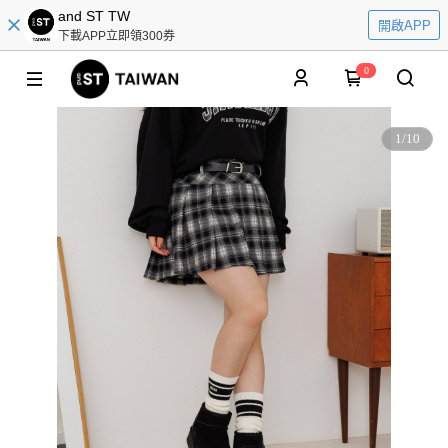
and ST TW
開啟APP
下載APP立即領300券
0
1
/
10