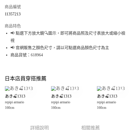
商品編號
超商取貨付款
11357213
LINE Pay
商品特色
Apple Pay
📢 點選下方放大鏡🔍圖示，即可將商品照及尺寸表放大或縮小檢
視
街口支付
📢 官網販售之顏色尺寸，請以可點選商品顏色尺寸為主
悠遊付
商品貨號：618964
Google Pay
全盈+PAY
日本店員穿搭推薦
大哥付你分期
相關說明
あき🍒1313
あき🍒1313
あき🍒1313
【大哥付你分期使用說明】
repipi armario
repipi armario
repipi armario
AFTEE先享後付
1.本服務由台灣大哥大提供，台灣大哥大用戶可立即使用無須另外申請。
160cm
160cm
160cm
2.付款方式選擇「大哥付你分期」，訂單成立後會自動跳轉到大哥付的交易
相關說明
流程，驗證手機門號後，選擇欲分期的期數、繳款截止日，確認付款後即完
【關於「AFTEE先享後付」】
成交易。
AFTEE先享後付是「在收到商品之後才付款」的支付方式。 讓您購物簡單便
運送方式
3.實際核准額度、可分期數及費用金額請依後續交易確認頁面所載為準。
利好安心！
詳細說明
相關推薦