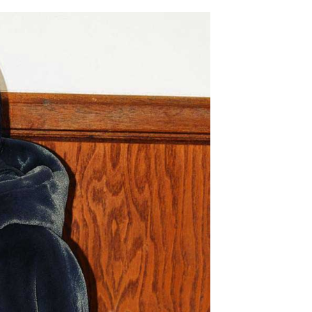
網路銀行／等多元方式進行付款，方視為交易完成。
係由「台灣大哥大股份有限公司」（以下簡稱本公司）所提供，讓
：結帳手續完成當下不需立刻繳費，但若您需要取消訂單，請聯
0，滿NT$1,500(含以上)免運費
易時，得透過本服務購買商品或服務，並由商店將買賣／分期付
的店家。未經商家同意取消之訂單仍視為有效，需透過AFTEE
金債權讓與本公司後，依約使用本公司帳單繳交帳款。
繳納相關費用。
11取貨
意付款使用「大哥付你分期」之契約關係目的，商店將以您的個人
否成功請以「AFTEE先享後付 」之結帳頁面顯示為準，若有關於
0，滿NT$1,500(含以上)免運費
含姓名、電話或地址）提供予台灣大哥大進項蒐集、處理及利
功／繳費後需取消欲退款等相關疑問，請聯繫「AFTEE先享後
公司與您本人進行分期帳單所需資料之確認、核對及更正。
援中心」
https://netprotections.freshdesk.com/support/home
戶服務條款，請詳閱以下連結：
https://oppay.tw/userRule
項】
0，滿NT$1,500(含以上)免運費
恩沛科技股份有限公司提供之「AFTEE先享後付」服務完成之
依本服務之必要範圍內提供個人資料，並將交易相關給付款項請
讓予恩沛科技股份有限公司。
個人資料處理事宜，請瀏覽以下網址：
https://aftee.tw/terms/#terms3
年的使用者請事先徵得法定代理人或監護人之同意方可使用
E先享後付」，若未經同意申辦者引起之損失，本公司不負相關責
AFTEE先享後付」時，將依據個別帳號之用戶狀況，依本公司
核予不同之上限額度；若仍有額度不足之情形，本公司將視審查
用戶進行身份認證。
一人註冊多個帳號或使用他人資訊註冊。若發現惡意使用之情
科技股份有限公司將有權停止該用戶之使用額度並採取法律行