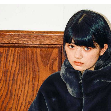
／ATM／
1.本服務
※ 請注意
每筆NT$8
用戶於交
絡購買商品
款買賣價
先享後付
付款後 7-
2.基於同
※ 交易是
每筆NT$8
資料（包
是否繳費成
用，由本
付客戶支
宅配
3.完整用
【注意事
每筆NT$8
１．透過由
交易，需
求債權轉
２．關於
３．未成
「AFTE
任。
４．使用「
即時審查
結果請求
５．嚴禁
形，恩沛
動。