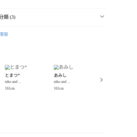
類 (3)
女裝
外套
客服
套
休閒外套
分期
男女外套
你分期使用說明】
享後付
由台灣大哥大提供，台灣大哥大用戶可立即使用無須另外申請。
式選擇「大哥付你分期」，訂單成立後會自動跳轉到大哥付的交易
證手機門號後，選擇欲分期的期數、繳款截止日，確認付款後即
FTEE先享後付」】
。
とまつ*
あみし
fujico
先享後付是「在收到商品之後才付款」的支付方式。 讓您購物簡單
准額度、可分期數及費用金額請依後續交易確認頁面所載為準。
niko and ...
niko and ...
niko and ...
心！
立30分鐘內，如未前往確認交易或遇審核未通過，訂單將自動取
：不需註冊會員、不需綁卡、不需儲值。
161cm
161cm
163cm
「轉專審核」未通過狀況，表示未達大哥付你分期系統評分，恕
：只要手機號碼，簡訊認證，即可結帳。
付款
評估內容。
：先確認商品／服務後，再付款。
式說明】
0，滿NT$888(含以上)免運費
項不併入電信帳單，「大哥付你分期」於每月結算日後寄送繳費提
EE先享後付」結帳流程】
家取貨
方式選擇「AFTEE先享後付」後，將跳轉至「AFTEE先享後
訊連結打開帳單後，可選擇「超商條碼／台灣大直營門市／銀行轉
頁面，進行簡訊認證並確認金額後，即可完成結帳。
0，滿NT$888(含以上)免運費
／iPASS MONEY」等通路繳費。
成立數日內，您將收到繳費通知簡訊。
費通知簡訊後14天內，點擊此簡訊中的連結，可透過四大超商
付款
項】