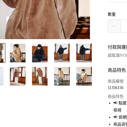
數量
付款與運
超取滿NT$
商品特色
付款方式
信用卡一
商品編號
11356156
超商取貨
商品特色
LINE Pay
📢 
檢視
Apple Pay
📢 
街口支付
商品貨號