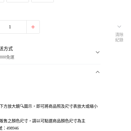
清除
紀錄
送方式
888免運
次付款
付款
點選下方放大鏡🔍圖示，即可將商品照及尺寸表放大或縮小
官網販售之顏色尺寸，請以可點選商品顏色尺寸為主
：498946