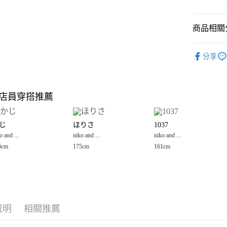
悠遊付
商品相關分
Google Pay
全盈+PAY
niko and ...
分享
女裝
外
大哥付你
相關說明
niko and ...
【大哥付
店員穿搭推薦
AFTEE先
1.本服務
2.付款方
相關說明
流程，驗
【關於「A
じ
ほりさ
1037
完成交易
AFTEE
3.實際核
o and ...
niko and ...
niko and ...
便利好安
運送方式
4.訂單成
１．簡單
6cm
175cm
161cm
消。如遇
２．便利
全家 取貨
無法說明
３．安心
【繳款方
每筆NT$8
1.分期款
【「AFT
醒簡訊。
付款後 全
１．於結帳
2.透過簡
付」結帳
每筆NT$8
帳／街口支付
說明
相關推薦
２．訂單
３．收到繳
7-11 取貨
【注意事