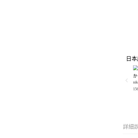
日本
か
nik
15
詳細