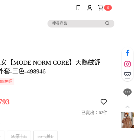
0
and女【MODE NORM CORE】天鵝絨舒
套-三色-498946
888免運
793
已賣出：62件
寸
M
50摩卡L
55卡其L