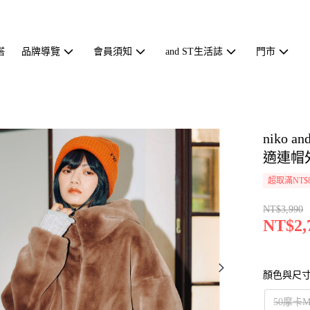
搭
品牌導覽
會員須知
and ST生活誌
門市
niko 
適連帽外
超取滿NT$
NT$3,990
NT$2,
顏色與尺
50摩卡