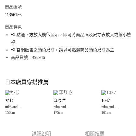
商品編號
超商取貨付款
11356156
LINE Pay
商品特色
Apple Pay
📢 點選下方放大鏡🔍圖示，即可將商品照及尺寸表放大或縮小檢
視
街口支付
📢 官網販售之顏色尺寸，請以可點選商品顏色尺寸為主
悠遊付
商品貨號：498946
Google Pay
全盈+PAY
日本店員穿搭推薦
大哥付你分期
相關說明
かじ
ほりさ
1037
【大哥付你分期使用說明】
niko and ...
niko and ...
niko and ...
AFTEE先享後付
1.本服務由台灣大哥大提供，台灣大哥大用戶可立即使用無須另外申請。
156cm
175cm
161cm
2.付款方式選擇「大哥付你分期」，訂單成立後會自動跳轉到大哥付的交易
相關說明
流程，驗證手機門號後，選擇欲分期的期數、繳款截止日，確認付款後即完
【關於「AFTEE先享後付」】
成交易。
AFTEE先享後付是「在收到商品之後才付款」的支付方式。 讓您購物簡單便
運送方式
3.實際核准額度、可分期數及費用金額請依後續交易確認頁面所載為準。
利好安心！
詳細說明
相關推薦