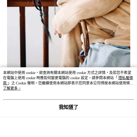
本網站中使用 cookie，欲查詢有關本網站使用 cookie 方式之詳情，及若您不希望
在電腦上使用 cookie 時應如何變更電腦的 cookie 設定，請參閱本網站「
隱私權條
款
」之 Cookie 聲明。您繼續使用本網站即表示您同意本公司得按本網站使用條款
之 Cookie 聲明使用 cookie。
了解更多 >
我知道了