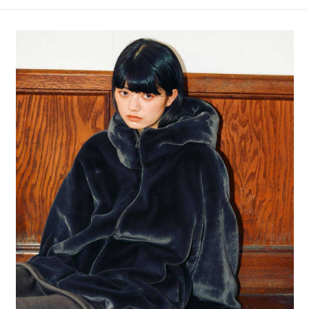
4.訂單成立30分鐘內，如未前往確認交易或遇審核未通過，訂單將自動取
１．簡單：不需註冊會員、不需綁卡、不需儲值。
全家 取貨付款
消。如遇「轉專審核」未通過狀況，表示未達大哥付你分期系統評分，恕無
２．便利：只要手機號碼，簡訊認證，即可結帳。
法說明評估內容。
每筆NT$80，滿NT$888(含以上)免運費
３．安心：先確認商品／服務後，再付款。
【繳款方式說明】
1.分期款項不併入電信帳單，「大哥付你分期」於每月結算日後寄送繳費提
付款後 全家取貨
【「AFTEE先享後付」結帳流程】
醒簡訊。
１．於結帳方式選擇「AFTEE先享後付」後，將跳轉至「AFTEE先享後付」
每筆NT$80，滿NT$888(含以上)免運費
2.透過簡訊連結打開帳單後，可選擇「超商條碼／台灣大直營門市／銀行轉
結帳頁面，進行簡訊認證並確認金額後，即可完成結帳。
帳／街口支付／iPASS MONEY」等通路繳費。
２．訂單成立數日內，您將收到繳費通知簡訊。
7-11 取貨付款
３．收到繳費通知簡訊後14天內，點擊此簡訊中的連結，可透過四大超商／
【注意事項】
每筆NT$80，滿NT$1,500(含以上)免運費
ATM／網路銀行／等多元方式進行付款，方視為交易完成。
1.本服務係由「台灣大哥大股份有限公司」（以下簡稱本公司）所提供，讓
※ 請注意：結帳手續完成當下不需立刻繳費，但若您需要取消訂單，請聯絡
用戶於交易時，得透過本服務購買商品或服務，並由商店將買賣／分期付款
付款後 7-11取貨
購買商品的店家。未經商家同意取消之訂單仍視為有效，需透過AFTEE先享
買賣價金債權讓與本公司後，依約使用本公司帳單繳交帳款。
後付繳納相關費用。
每筆NT$80，滿NT$1,500(含以上)免運費
2.基於同意付款使用「大哥付你分期」之契約關係目的，商店將以您的個人
※ 交易是否成功請以「AFTEE先享後付 」之結帳頁面顯示為準，若有關於
資料（包含姓名、電話或地址）提供予台灣大哥大進項蒐集、處理及利用，
是否繳費成功／繳費後需取消欲退款等相關疑問，請聯繫「AFTEE先享後付
宅配
由本公司與您本人進行分期帳單所需資料之確認、核對及更正。
客戶支援中心」
https://netprotections.freshdesk.com/support/home
3.完整用戶服務條款，請詳閱以下連結：
https://oppay.tw/userRule
每筆NT$80，滿NT$1,500(含以上)免運費
【注意事項】
１．透過由恩沛科技股份有限公司提供之「AFTEE先享後付」服務完成之交
易，需依本服務之必要範圍內提供個人資料，並將交易相關給付款項請求債
權轉讓予恩沛科技股份有限公司。
２．關於個人資料處理事宜，請瀏覽以下網址：
https://aftee.tw/terms/#terms3
３．未成年的使用者請事先徵得法定代理人或監護人之同意方可使用
「AFTEE先享後付」，若未經同意申辦者引起之損失，本公司不負相關責
任。