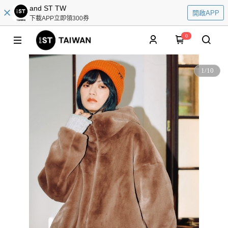
and ST TW
開啟APP
下載APP立即領300券
0
1
/
10