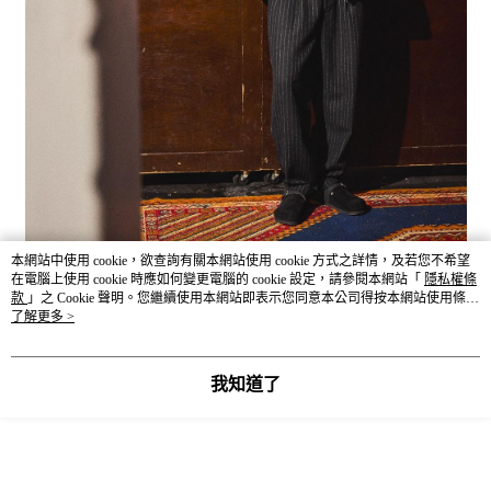
本網站中使用 cookie，欲查詢有關本網站使用 cookie 方式之詳情，及若您不希望
在電腦上使用 cookie 時應如何變更電腦的 cookie 設定，請參閱本網站「
隱私權條
款
」之 Cookie 聲明。您繼續使用本網站即表示您同意本公司得按本網站使用條款
之 Cookie 聲明使用 cookie。
了解更多 >
我知道了