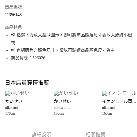
商品編號
超商取貨付款
11356148
LINE Pay
商品特色
Apple Pay
📢 點選下方放大鏡🔍圖示，即可將商品照及尺寸表放大或縮小檢
視
街口支付
📢 官網販售之顏色尺寸，請以可點選商品顏色尺寸為主
悠遊付
商品貨號：596026
Google Pay
全盈+PAY
日本店員穿搭推薦
大哥付你分期
相關說明
かいせい
かいせい
イオンモール岡山店
【大哥付你分期使用說明】
niko and ...
niko and ...
niko and ...
AFTEE先享後付
1.本服務由台灣大哥大提供，台灣大哥大用戶可立即使用無須另外申請。
170cm
170cm
165cm
2.付款方式選擇「大哥付你分期」，訂單成立後會自動跳轉到大哥付的交易
相關說明
流程，驗證手機門號後，選擇欲分期的期數、繳款截止日，確認付款後即完
【關於「AFTEE先享後付」】
成交易。
AFTEE先享後付是「在收到商品之後才付款」的支付方式。 讓您購物簡單便
運送方式
3.實際核准額度、可分期數及費用金額請依後續交易確認頁面所載為準。
利好安心！
詳細說明
相關推薦