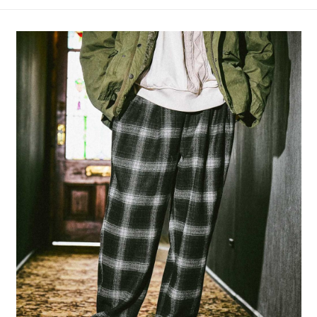
4.訂單成立30分鐘內，如未前往確認交易或遇審核未通過，訂單將自動取
１．簡單：不需註冊會員、不需綁卡、不需儲值。
全家 取貨付款
消。如遇「轉專審核」未通過狀況，表示未達大哥付你分期系統評分，恕無
２．便利：只要手機號碼，簡訊認證，即可結帳。
法說明評估內容。
每筆NT$80，滿NT$888(含以上)免運費
３．安心：先確認商品／服務後，再付款。
【繳款方式說明】
1.分期款項不併入電信帳單，「大哥付你分期」於每月結算日後寄送繳費提
付款後 全家取貨
【「AFTEE先享後付」結帳流程】
醒簡訊。
１．於結帳方式選擇「AFTEE先享後付」後，將跳轉至「AFTEE先享後付」
每筆NT$80，滿NT$888(含以上)免運費
2.透過簡訊連結打開帳單後，可選擇「超商條碼／台灣大直營門市／銀行轉
結帳頁面，進行簡訊認證並確認金額後，即可完成結帳。
帳／街口支付／iPASS MONEY」等通路繳費。
２．訂單成立數日內，您將收到繳費通知簡訊。
7-11 取貨付款
３．收到繳費通知簡訊後14天內，點擊此簡訊中的連結，可透過四大超商／
【注意事項】
每筆NT$80，滿NT$1,500(含以上)免運費
ATM／網路銀行／等多元方式進行付款，方視為交易完成。
1.本服務係由「台灣大哥大股份有限公司」（以下簡稱本公司）所提供，讓
※ 請注意：結帳手續完成當下不需立刻繳費，但若您需要取消訂單，請聯絡
用戶於交易時，得透過本服務購買商品或服務，並由商店將買賣／分期付款
付款後 7-11取貨
購買商品的店家。未經商家同意取消之訂單仍視為有效，需透過AFTEE先享
買賣價金債權讓與本公司後，依約使用本公司帳單繳交帳款。
後付繳納相關費用。
每筆NT$80，滿NT$1,500(含以上)免運費
2.基於同意付款使用「大哥付你分期」之契約關係目的，商店將以您的個人
※ 交易是否成功請以「AFTEE先享後付 」之結帳頁面顯示為準，若有關於
資料（包含姓名、電話或地址）提供予台灣大哥大進項蒐集、處理及利用，
是否繳費成功／繳費後需取消欲退款等相關疑問，請聯繫「AFTEE先享後付
宅配
由本公司與您本人進行分期帳單所需資料之確認、核對及更正。
客戶支援中心」
https://netprotections.freshdesk.com/support/home
3.完整用戶服務條款，請詳閱以下連結：
https://oppay.tw/userRule
每筆NT$80，滿NT$1,500(含以上)免運費
【注意事項】
１．透過由恩沛科技股份有限公司提供之「AFTEE先享後付」服務完成之交
易，需依本服務之必要範圍內提供個人資料，並將交易相關給付款項請求債
權轉讓予恩沛科技股份有限公司。
２．關於個人資料處理事宜，請瀏覽以下網址：
https://aftee.tw/terms/#terms3
３．未成年的使用者請事先徵得法定代理人或監護人之同意方可使用
「AFTEE先享後付」，若未經同意申辦者引起之損失，本公司不負相關責
任。