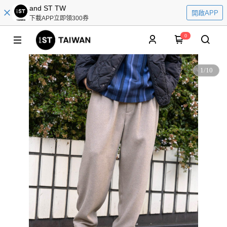
and ST TW
開啟APP
下載APP立即領300券
0
1
/
10