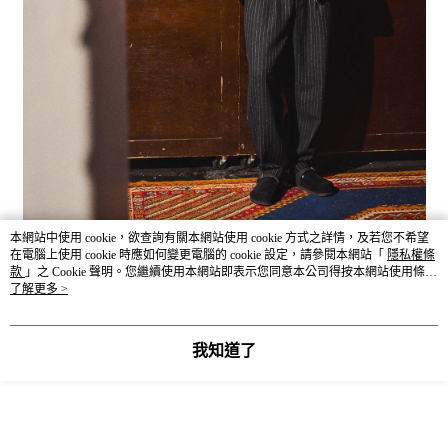
本網站中使用 cookie，欲查詢有關本網站使用 cookie 方式之詳情，及若您不希望
在電腦上使用 cookie 時應如何變更電腦的 cookie 設定，請參閱本網站「
隱私權條
款
」之 Cookie 聲明。您繼續使用本網站即表示您同意本公司得按本網站使用條款
之 Cookie 聲明使用 cookie。
了解更多 >
我知道了