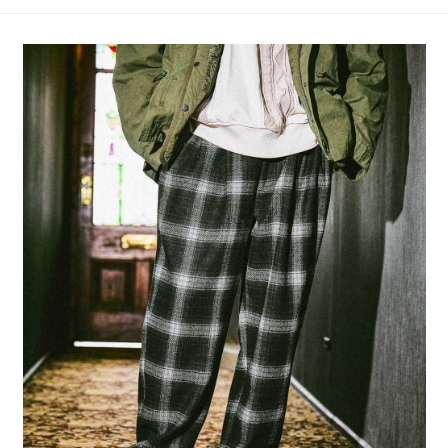
4.訂單成立30分鐘內，如未前往確認交易或遇審核未通過，訂單將自動取
１．簡單：不需註冊會員、不需綁卡、不需儲值。
全家 取貨付款
消。如遇「轉專審核」未通過狀況，表示未達大哥付你分期系統評分，恕無
２．便利：只要手機號碼，簡訊認證，即可結帳。
法說明評估內容。
每筆NT$80，滿NT$1,500(含以上)免運費
３．安心：先確認商品／服務後，再付款。
【繳款方式說明】
1.分期款項不併入電信帳單，「大哥付你分期」於每月結算日後寄送繳費提
付款後 全家取貨
【「AFTEE先享後付」結帳流程】
醒簡訊。
１．於結帳方式選擇「AFTEE先享後付」後，將跳轉至「AFTEE先享後付」
每筆NT$80，滿NT$1,500(含以上)免運費
2.透過簡訊連結打開帳單後，可選擇「超商條碼／台灣大直營門市／銀行轉
結帳頁面，進行簡訊認證並確認金額後，即可完成結帳。
帳／街口支付／iPASS MONEY」等通路繳費。
２．訂單成立數日內，您將收到繳費通知簡訊。
7-11 取貨付款
３．收到繳費通知簡訊後14天內，點擊此簡訊中的連結，可透過四大超商／
【注意事項】
每筆NT$80，滿NT$1,500(含以上)免運費
ATM／網路銀行／等多元方式進行付款，方視為交易完成。
1.本服務係由「台灣大哥大股份有限公司」（以下簡稱本公司）所提供，讓
※ 請注意：結帳手續完成當下不需立刻繳費，但若您需要取消訂單，請聯絡
用戶於交易時，得透過本服務購買商品或服務，並由商店將買賣／分期付款
付款後 7-11取貨
購買商品的店家。未經商家同意取消之訂單仍視為有效，需透過AFTEE先享
買賣價金債權讓與本公司後，依約使用本公司帳單繳交帳款。
後付繳納相關費用。
每筆NT$80，滿NT$1,500(含以上)免運費
2.基於同意付款使用「大哥付你分期」之契約關係目的，商店將以您的個人
※ 交易是否成功請以「AFTEE先享後付 」之結帳頁面顯示為準，若有關於
資料（包含姓名、電話或地址）提供予台灣大哥大進項蒐集、處理及利用，
是否繳費成功／繳費後需取消欲退款等相關疑問，請聯繫「AFTEE先享後付
宅配
由本公司與您本人進行分期帳單所需資料之確認、核對及更正。
客戶支援中心」
https://netprotections.freshdesk.com/support/home
3.完整用戶服務條款，請詳閱以下連結：
https://oppay.tw/userRule
每筆NT$80，滿NT$1,500(含以上)免運費
【注意事項】
１．透過由恩沛科技股份有限公司提供之「AFTEE先享後付」服務完成之交
易，需依本服務之必要範圍內提供個人資料，並將交易相關給付款項請求債
權轉讓予恩沛科技股份有限公司。
２．關於個人資料處理事宜，請瀏覽以下網址：
https://aftee.tw/terms/#terms3
３．未成年的使用者請事先徵得法定代理人或監護人之同意方可使用
「AFTEE先享後付」，若未經同意申辦者引起之損失，本公司不負相關責
任。