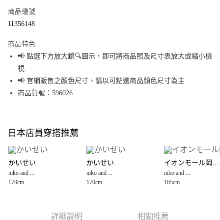
商品編號
超商取貨付款
11356148
LINE Pay
商品特色
Apple Pay
📢 點選下方放大鏡🔍圖示，即可將商品照及尺寸表放大或縮小檢
視
街口支付
📢 官網販售之顏色尺寸，請以可點選商品顏色尺寸為主
悠遊付
商品貨號：596026
Google Pay
全盈+PAY
日本店員穿搭推薦
大哥付你分期
相關說明
かいせい
かいせい
イオンモール岡山店
【大哥付你分期使用說明】
niko and ...
niko and ...
niko and ...
AFTEE先享後付
1.本服務由台灣大哥大提供，台灣大哥大用戶可立即使用無須另外申請。
170cm
170cm
165cm
2.付款方式選擇「大哥付你分期」，訂單成立後會自動跳轉到大哥付的交易
相關說明
流程，驗證手機門號後，選擇欲分期的期數、繳款截止日，確認付款後即完
【關於「AFTEE先享後付」】
成交易。
AFTEE先享後付是「在收到商品之後才付款」的支付方式。 讓您購物簡單便
運送方式
3.實際核准額度、可分期數及費用金額請依後續交易確認頁面所載為準。
利好安心！
詳細說明
相關推薦