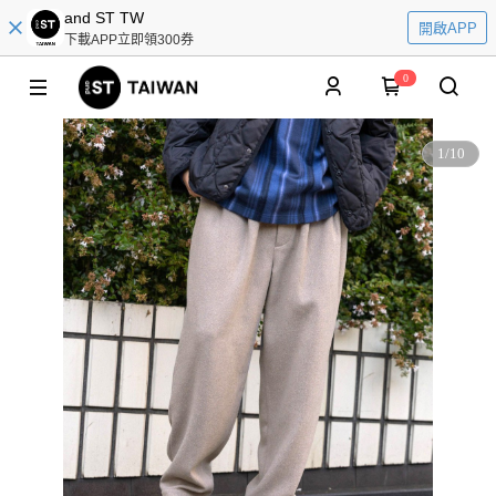
and ST TW
開啟APP
下載APP立即領300券
0
1
/
10