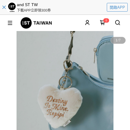
and ST TW
開啟APP
下載APP立即領300券
0
1
/
7