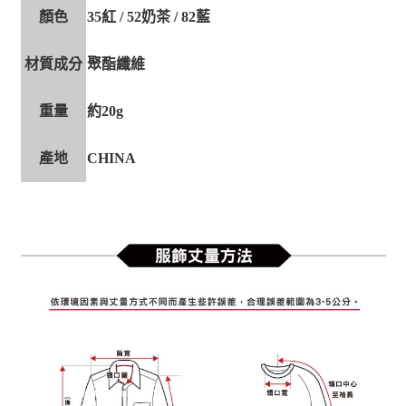
顏色
35紅 / 52奶茶 / 82藍
材質成分
聚酯纖維
重量
約20g
產地
CHINA