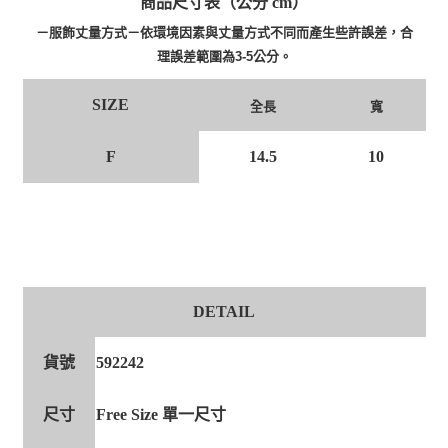
商品尺寸表（公分 cm）
－服飾丈量方式－依環境因素與丈量方式不同而產生些許誤差，合
理誤差範圍為3-5公分。
SIZE
寬
全長
F
14.5
10
DETAIL
貨號
592242
尺寸
Free Size 單一尺寸