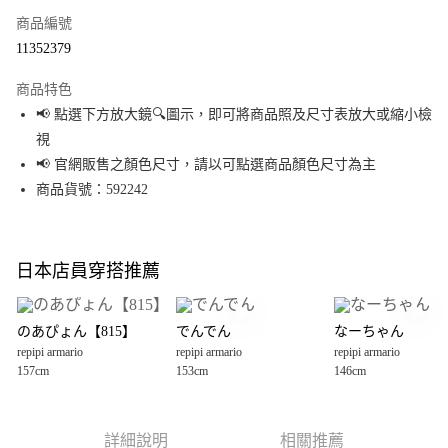
商品編號
超商取貨付款
11352379
LINE Pay
商品特色
Apple Pay
📢 點選下方放大鏡🔍圖示，即可將商品照及尺寸表放大或縮小檢
視
街口支付
📢 官網販售之顏色尺寸，請以可點選商品顏色尺寸為主
悠遊付
商品貨號：592242
Google Pay
全盈+PAY
日本店員穿搭推薦
大哥付你分期
相關說明
のあぴょん【815】
でんでん
なーちゃん
【大哥付你分期使用說明】
repipi armario
repipi armario
repipi armario
AFTEE先享後付
1.本服務由台灣大哥大提供，台灣大哥大用戶可立即使用無須另外申請。
157cm
153cm
146cm
2.付款方式選擇「大哥付你分期」，訂單成立後會自動跳轉到大哥付的交易
相關說明
流程，驗證手機門號後，選擇欲分期的期數、繳款截止日，確認付款後即完
【關於「AFTEE先享後付」】
成交易。
AFTEE先享後付是「在收到商品之後才付款」的支付方式。 讓您購物簡單便
運送方式
3.實際核准額度、可分期數及費用金額請依後續交易確認頁面所載為準。
利好安心！
詳細說明
相關推薦