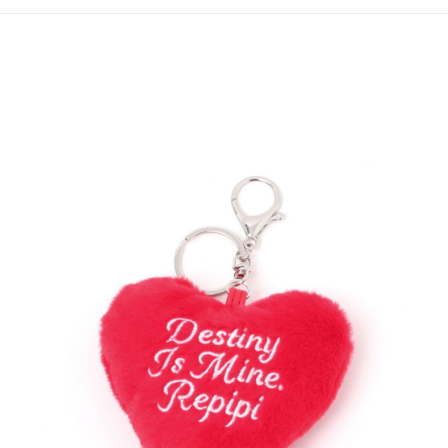
4.訂單成立30分鐘內，如未前往確認交易或遇審核未通過，訂單將自動取
１．簡單：不需註冊會員、不需綁卡、不需儲值。
全家 取貨付款
消。如遇「轉專審核」未通過狀況，表示未達大哥付你分期系統評分，恕無
２．便利：只要手機號碼，簡訊認證，即可結帳。
法說明評估內容。
每筆NT$80，滿NT$888(含以上)免運費
３．安心：先確認商品／服務後，再付款。
【繳款方式說明】
1.分期款項不併入電信帳單，「大哥付你分期」於每月結算日後寄送繳費提
付款後 全家取貨
【「AFTEE先享後付」結帳流程】
醒簡訊。
１．於結帳方式選擇「AFTEE先享後付」後，將跳轉至「AFTEE先享後付」
每筆NT$80，滿NT$888(含以上)免運費
2.透過簡訊連結打開帳單後，可選擇「超商條碼／台灣大直營門市／銀行轉
結帳頁面，進行簡訊認證並確認金額後，即可完成結帳。
帳／街口支付／iPASS MONEY」等通路繳費。
２．訂單成立數日內，您將收到繳費通知簡訊。
7-11 取貨付款
３．收到繳費通知簡訊後14天內，點擊此簡訊中的連結，可透過四大超商／
【注意事項】
每筆NT$80，滿NT$1,500(含以上)免運費
ATM／網路銀行／等多元方式進行付款，方視為交易完成。
1.本服務係由「台灣大哥大股份有限公司」（以下簡稱本公司）所提供，讓
※ 請注意：結帳手續完成當下不需立刻繳費，但若您需要取消訂單，請聯絡
用戶於交易時，得透過本服務購買商品或服務，並由商店將買賣／分期付款
付款後 7-11取貨
購買商品的店家。未經商家同意取消之訂單仍視為有效，需透過AFTEE先享
買賣價金債權讓與本公司後，依約使用本公司帳單繳交帳款。
後付繳納相關費用。
每筆NT$80，滿NT$1,500(含以上)免運費
2.基於同意付款使用「大哥付你分期」之契約關係目的，商店將以您的個人
※ 交易是否成功請以「AFTEE先享後付 」之結帳頁面顯示為準，若有關於
資料（包含姓名、電話或地址）提供予台灣大哥大進項蒐集、處理及利用，
是否繳費成功／繳費後需取消欲退款等相關疑問，請聯繫「AFTEE先享後付
宅配
由本公司與您本人進行分期帳單所需資料之確認、核對及更正。
客戶支援中心」
https://netprotections.freshdesk.com/support/home
3.完整用戶服務條款，請詳閱以下連結：
https://oppay.tw/userRule
每筆NT$80，滿NT$1,500(含以上)免運費
【注意事項】
１．透過由恩沛科技股份有限公司提供之「AFTEE先享後付」服務完成之交
易，需依本服務之必要範圍內提供個人資料，並將交易相關給付款項請求債
權轉讓予恩沛科技股份有限公司。
２．關於個人資料處理事宜，請瀏覽以下網址：
https://aftee.tw/terms/#terms3
３．未成年的使用者請事先徵得法定代理人或監護人之同意方可使用
「AFTEE先享後付」，若未經同意申辦者引起之損失，本公司不負相關責
任。