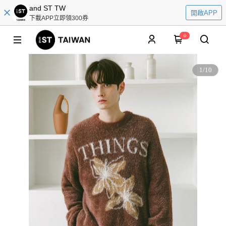
and ST TW
開啟APP
下載APP立即領300券
0
1
/
10