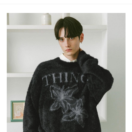
4.訂單成立30分鐘內，如未前往確認交易或遇審核未通過，訂單將自動取
１．簡單：不需註冊會員、不需綁卡、不需儲值。
全家 取貨付款
消。如遇「轉專審核」未通過狀況，表示未達大哥付你分期系統評分，恕無
２．便利：只要手機號碼，簡訊認證，即可結帳。
法說明評估內容。
每筆NT$80，滿NT$888(含以上)免運費
３．安心：先確認商品／服務後，再付款。
【繳款方式說明】
1.分期款項不併入電信帳單，「大哥付你分期」於每月結算日後寄送繳費提
付款後 全家取貨
【「AFTEE先享後付」結帳流程】
醒簡訊。
１．於結帳方式選擇「AFTEE先享後付」後，將跳轉至「AFTEE先享後付」
每筆NT$80，滿NT$888(含以上)免運費
2.透過簡訊連結打開帳單後，可選擇「超商條碼／台灣大直營門市／銀行轉
結帳頁面，進行簡訊認證並確認金額後，即可完成結帳。
帳／街口支付／iPASS MONEY」等通路繳費。
２．訂單成立數日內，您將收到繳費通知簡訊。
7-11 取貨付款
３．收到繳費通知簡訊後14天內，點擊此簡訊中的連結，可透過四大超商／
【注意事項】
每筆NT$80，滿NT$1,500(含以上)免運費
ATM／網路銀行／等多元方式進行付款，方視為交易完成。
1.本服務係由「台灣大哥大股份有限公司」（以下簡稱本公司）所提供，讓
※ 請注意：結帳手續完成當下不需立刻繳費，但若您需要取消訂單，請聯絡
用戶於交易時，得透過本服務購買商品或服務，並由商店將買賣／分期付款
付款後 7-11取貨
購買商品的店家。未經商家同意取消之訂單仍視為有效，需透過AFTEE先享
買賣價金債權讓與本公司後，依約使用本公司帳單繳交帳款。
後付繳納相關費用。
每筆NT$80，滿NT$1,500(含以上)免運費
2.基於同意付款使用「大哥付你分期」之契約關係目的，商店將以您的個人
※ 交易是否成功請以「AFTEE先享後付 」之結帳頁面顯示為準，若有關於
資料（包含姓名、電話或地址）提供予台灣大哥大進項蒐集、處理及利用，
是否繳費成功／繳費後需取消欲退款等相關疑問，請聯繫「AFTEE先享後付
宅配
由本公司與您本人進行分期帳單所需資料之確認、核對及更正。
客戶支援中心」
https://netprotections.freshdesk.com/support/home
3.完整用戶服務條款，請詳閱以下連結：
https://oppay.tw/userRule
每筆NT$80，滿NT$1,500(含以上)免運費
【注意事項】
１．透過由恩沛科技股份有限公司提供之「AFTEE先享後付」服務完成之交
易，需依本服務之必要範圍內提供個人資料，並將交易相關給付款項請求債
權轉讓予恩沛科技股份有限公司。
２．關於個人資料處理事宜，請瀏覽以下網址：
https://aftee.tw/terms/#terms3
３．未成年的使用者請事先徵得法定代理人或監護人之同意方可使用
「AFTEE先享後付」，若未經同意申辦者引起之損失，本公司不負相關責
任。