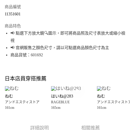
商品編號
超商取貨付款
11351601
LINE Pay
商品特色
Apple Pay
📢 點選下方放大鏡🔍圖示，即可將商品照及尺寸表放大或縮小檢
視
街口支付
📢 官網販售之顏色尺寸，請以可點選商品顏色尺寸為主
悠遊付
商品貨號：601692
Google Pay
全盈+PAY
日本店員穿搭推薦
大哥付你分期
相關說明
ねむ
はいね@283
ねむ
【大哥付你分期使用說明】
アンドエスティストア
RAGEBLUE
アンドエスティスト
AFTEE先享後付
1.本服務由台灣大哥大提供，台灣大哥大用戶可立即使用無須另外申請。
161cm
165cm
161cm
2.付款方式選擇「大哥付你分期」，訂單成立後會自動跳轉到大哥付的交易
相關說明
流程，驗證手機門號後，選擇欲分期的期數、繳款截止日，確認付款後即完
【關於「AFTEE先享後付」】
成交易。
AFTEE先享後付是「在收到商品之後才付款」的支付方式。 讓您購物簡單便
運送方式
3.實際核准額度、可分期數及費用金額請依後續交易確認頁面所載為準。
利好安心！
詳細說明
相關推薦