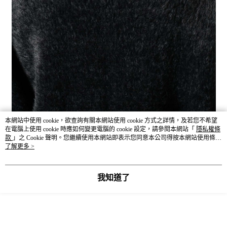
本網站中使用 cookie，欲查詢有關本網站使用 cookie 方式之詳情，及若您不希望
在電腦上使用 cookie 時應如何變更電腦的 cookie 設定，請參閱本網站「
隱私權條
款
」之 Cookie 聲明。您繼續使用本網站即表示您同意本公司得按本網站使用條款
之 Cookie 聲明使用 cookie。
了解更多 >
我知道了