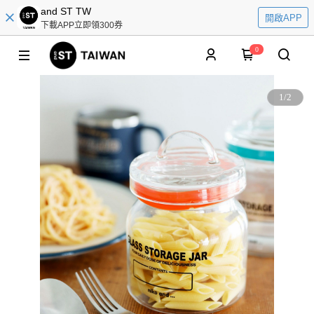
and ST TW
開啟APP
下載APP立即領300券
0
1
/
2