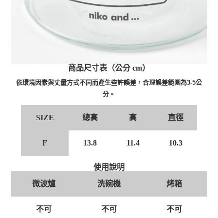
商品尺寸表（公分 cm）
依環境因素與丈量方式不同而產生些許誤差，合理誤差範圍為3-5公
分。
總高
高
直徑
SIZE
F
13.8
11.4
10.3
使用說明
微波爐
洗碗機
烤箱
不可
不可
不可