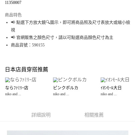
11350007
LINE Pay
商品特色
Apple Pay
📢 點選下方放大鏡🔍圖示，即可將商品照及尺寸表放大或縮小檢
視
街口支付
📢 官網販售之顏色尺寸，請以可點選商品顏色尺寸為主
悠遊付
商品貨號：590155
Google Pay
全盈+PAY
日本店員穿搭推薦
大哥付你分期
相關說明
ならﾌｧﾐﾘｰ店
ピンクポルカ
ｲｵﾝﾓｰﾙ大日
【大哥付你分期使用說明】
niko and ...
niko and ...
niko and ...
AFTEE先享後付
1.本服務由台灣大哥大提供，台灣大哥大用戶可立即使用無須另外申請。
2.付款方式選擇「大哥付你分期」，訂單成立後會自動跳轉到大哥付的交易
相關說明
流程，驗證手機門號後，選擇欲分期的期數、繳款截止日，確認付款後即完
【關於「AFTEE先享後付」】
成交易。
詳細說明
相關推薦
AFTEE先享後付是「在收到商品之後才付款」的支付方式。 讓您購物簡單便
運送方式
3.實際核准額度、可分期數及費用金額請依後續交易確認頁面所載為準。
利好安心！
4.訂單成立30分鐘內，如未前往確認交易或遇審核未通過，訂單將自動取
１．簡單：不需註冊會員、不需綁卡、不需儲值。
全家 取貨付款
消。如遇「轉專審核」未通過狀況，表示未達大哥付你分期系統評分，恕無
２．便利：只要手機號碼，簡訊認證，即可結帳。
法說明評估內容。