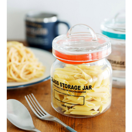
每筆NT$80，滿NT$888(含以上)免運費
３．安心：先確認商品／服務後，再付款。
【繳款方式說明】
1.分期款項不併入電信帳單，「大哥付你分期」於每月結算日後寄送繳費提
付款後 全家取貨
【「AFTEE先享後付」結帳流程】
醒簡訊。
１．於結帳方式選擇「AFTEE先享後付」後，將跳轉至「AFTEE先享後付」
每筆NT$80，滿NT$888(含以上)免運費
2.透過簡訊連結打開帳單後，可選擇「超商條碼／台灣大直營門市／銀行轉
結帳頁面，進行簡訊認證並確認金額後，即可完成結帳。
帳／街口支付／iPASS MONEY」等通路繳費。
２．訂單成立數日內，您將收到繳費通知簡訊。
7-11 取貨付款
３．收到繳費通知簡訊後14天內，點擊此簡訊中的連結，可透過四大超商／
【注意事項】
每筆NT$80，滿NT$1,500(含以上)免運費
ATM／網路銀行／等多元方式進行付款，方視為交易完成。
1.本服務係由「台灣大哥大股份有限公司」（以下簡稱本公司）所提供，讓
※ 請注意：結帳手續完成當下不需立刻繳費，但若您需要取消訂單，請聯絡
用戶於交易時，得透過本服務購買商品或服務，並由商店將買賣／分期付款
付款後 7-11取貨
購買商品的店家。未經商家同意取消之訂單仍視為有效，需透過AFTEE先享
買賣價金債權讓與本公司後，依約使用本公司帳單繳交帳款。
後付繳納相關費用。
每筆NT$80，滿NT$1,500(含以上)免運費
2.基於同意付款使用「大哥付你分期」之契約關係目的，商店將以您的個人
※ 交易是否成功請以「AFTEE先享後付 」之結帳頁面顯示為準，若有關於
資料（包含姓名、電話或地址）提供予台灣大哥大進項蒐集、處理及利用，
是否繳費成功／繳費後需取消欲退款等相關疑問，請聯繫「AFTEE先享後付
宅配
由本公司與您本人進行分期帳單所需資料之確認、核對及更正。
客戶支援中心」
https://netprotections.freshdesk.com/support/home
3.完整用戶服務條款，請詳閱以下連結：
https://oppay.tw/userRule
每筆NT$80，滿NT$1,500(含以上)免運費
【注意事項】
１．透過由恩沛科技股份有限公司提供之「AFTEE先享後付」服務完成之交
易，需依本服務之必要範圍內提供個人資料，並將交易相關給付款項請求債
權轉讓予恩沛科技股份有限公司。
２．關於個人資料處理事宜，請瀏覽以下網址：
https://aftee.tw/terms/#terms3
３．未成年的使用者請事先徵得法定代理人或監護人之同意方可使用
「AFTEE先享後付」，若未經同意申辦者引起之損失，本公司不負相關責
任。
４．使用「AFTEE先享後付」時，將依據個別帳號之用戶狀況，依本公司即
時審查核予不同之上限額度；若仍有額度不足之情形，本公司將視審查結果