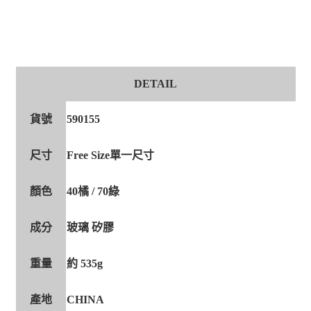
DETAIL
貨號
590155
尺寸
Free Size單一尺寸
顏色
40橘 / 70綠
成分
玻璃 矽膠
重量
約 535g
產地
CHINA