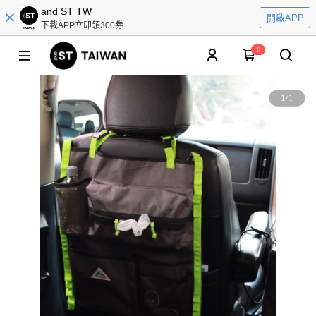
and ST TW
開啟APP
下載APP立即領300券
0
1
/
1