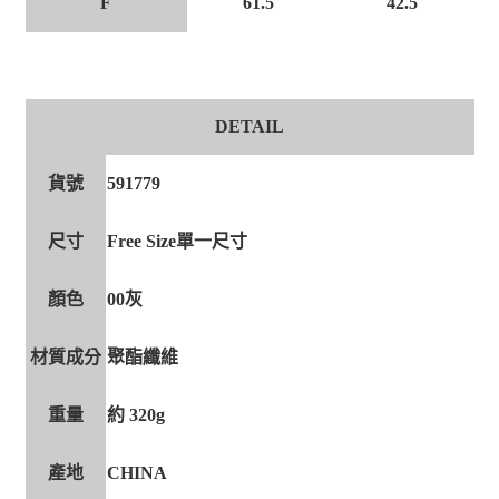
F
61.5
42.5
DETAIL
貨號
591779
尺寸
Free Size單一尺寸
顏色
00灰
材質成分
聚酯纖維
重量
約 320g
產地
CHINA