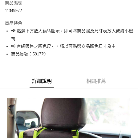
商品編號
超商取貨付款
11349972
LINE Pay
商品特色
Apple Pay
📢 點選下方放大鏡🔍圖示，即可將商品照及尺寸表放大或縮小檢
視
街口支付
📢 官網販售之顏色尺寸，請以可點選商品顏色尺寸為主
悠遊付
商品貨號：591779
Google Pay
全盈+PAY
詳細說明
相關推薦
大哥付你分期
相關說明
【大哥付你分期使用說明】
AFTEE先享後付
1.本服務由台灣大哥大提供，台灣大哥大用戶可立即使用無須另外申請。
2.付款方式選擇「大哥付你分期」，訂單成立後會自動跳轉到大哥付的交易
相關說明
流程，驗證手機門號後，選擇欲分期的期數、繳款截止日，確認付款後即完
【關於「AFTEE先享後付」】
成交易。
AFTEE先享後付是「在收到商品之後才付款」的支付方式。 讓您購物簡單便
運送方式
3.實際核准額度、可分期數及費用金額請依後續交易確認頁面所載為準。
利好安心！
4.訂單成立30分鐘內，如未前往確認交易或遇審核未通過，訂單將自動取
１．簡單：不需註冊會員、不需綁卡、不需儲值。