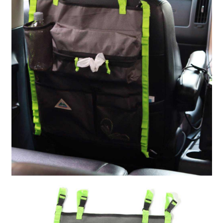
全家 取貨付款
消。如遇「轉專審核」未通過狀況，表示未達大哥付你分期系統評分，恕無
２．便利：只要手機號碼，簡訊認證，即可結帳。
法說明評估內容。
每筆NT$80，滿NT$1,500(含以上)免運費
３．安心：先確認商品／服務後，再付款。
【繳款方式說明】
1.分期款項不併入電信帳單，「大哥付你分期」於每月結算日後寄送繳費提
付款後 全家取貨
【「AFTEE先享後付」結帳流程】
醒簡訊。
１．於結帳方式選擇「AFTEE先享後付」後，將跳轉至「AFTEE先享後付」
每筆NT$80，滿NT$1,500(含以上)免運費
2.透過簡訊連結打開帳單後，可選擇「超商條碼／台灣大直營門市／銀行轉
結帳頁面，進行簡訊認證並確認金額後，即可完成結帳。
帳／街口支付／iPASS MONEY」等通路繳費。
２．訂單成立數日內，您將收到繳費通知簡訊。
7-11 取貨付款
３．收到繳費通知簡訊後14天內，點擊此簡訊中的連結，可透過四大超商／
【注意事項】
每筆NT$80，滿NT$1,500(含以上)免運費
ATM／網路銀行／等多元方式進行付款，方視為交易完成。
1.本服務係由「台灣大哥大股份有限公司」（以下簡稱本公司）所提供，讓
※ 請注意：結帳手續完成當下不需立刻繳費，但若您需要取消訂單，請聯絡
用戶於交易時，得透過本服務購買商品或服務，並由商店將買賣／分期付款
付款後 7-11取貨
購買商品的店家。未經商家同意取消之訂單仍視為有效，需透過AFTEE先享
買賣價金債權讓與本公司後，依約使用本公司帳單繳交帳款。
後付繳納相關費用。
每筆NT$80，滿NT$1,500(含以上)免運費
2.基於同意付款使用「大哥付你分期」之契約關係目的，商店將以您的個人
※ 交易是否成功請以「AFTEE先享後付 」之結帳頁面顯示為準，若有關於
資料（包含姓名、電話或地址）提供予台灣大哥大進項蒐集、處理及利用，
是否繳費成功／繳費後需取消欲退款等相關疑問，請聯繫「AFTEE先享後付
宅配
由本公司與您本人進行分期帳單所需資料之確認、核對及更正。
客戶支援中心」
https://netprotections.freshdesk.com/support/home
3.完整用戶服務條款，請詳閱以下連結：
https://oppay.tw/userRule
每筆NT$80，滿NT$1,500(含以上)免運費
【注意事項】
１．透過由恩沛科技股份有限公司提供之「AFTEE先享後付」服務完成之交
易，需依本服務之必要範圍內提供個人資料，並將交易相關給付款項請求債
權轉讓予恩沛科技股份有限公司。
２．關於個人資料處理事宜，請瀏覽以下網址：
https://aftee.tw/terms/#terms3
３．未成年的使用者請事先徵得法定代理人或監護人之同意方可使用
「AFTEE先享後付」，若未經同意申辦者引起之損失，本公司不負相關責
任。
４．使用「AFTEE先享後付」時，將依據個別帳號之用戶狀況，依本公司即