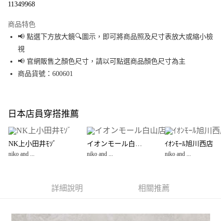
11349968
LINE Pay
商品特色
Apple Pay
📢 點選下方放大鏡🔍圖示，即可將商品照及尺寸表放大或縮小檢
視
街口支付
📢 官網販售之顏色尺寸，請以可點選商品顏色尺寸為主
悠遊付
商品貨號：600601
Google Pay
全盈+PAY
日本店員穿搭推薦
大哥付你分期
相關說明
NK上小田井ﾓｿﾞ
イオンモール白山店
ｲｵﾝﾓｰﾙ旭川西店
【大哥付你分期使用說明】
niko and ...
niko and ...
niko and ...
AFTEE先享後付
1.本服務由台灣大哥大提供，台灣大哥大用戶可立即使用無須另外申請。
2.付款方式選擇「大哥付你分期」，訂單成立後會自動跳轉到大哥付的交易
相關說明
流程，驗證手機門號後，選擇欲分期的期數、繳款截止日，確認付款後即完
【關於「AFTEE先享後付」】
成交易。
詳細說明
相關推薦
AFTEE先享後付是「在收到商品之後才付款」的支付方式。 讓您購物簡單便
運送方式
3.實際核准額度、可分期數及費用金額請依後續交易確認頁面所載為準。
利好安心！
4.訂單成立30分鐘內，如未前往確認交易或遇審核未通過，訂單將自動取
１．簡單：不需註冊會員、不需綁卡、不需儲值。
全家 取貨付款
消。如遇「轉專審核」未通過狀況，表示未達大哥付你分期系統評分，恕無
２．便利：只要手機號碼，簡訊認證，即可結帳。
法說明評估內容。