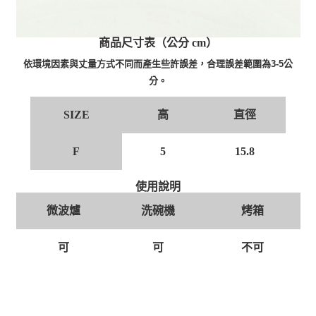
商品尺寸表（公分 cm）
依環境因素與丈量方式不同而產生些許誤差，合理誤差範圍為3-5公
分。
高
直徑
SIZE
F
5
15.8
使用說明
微波爐
洗碗機
烤箱
可
可
不可