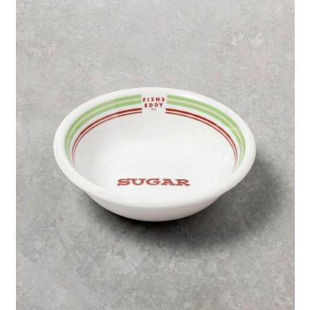
每筆NT$80，滿NT$888(含以上)免運費
３．安心：先確認商品／服務後，再付款。
【繳款方式說明】
1.分期款項不併入電信帳單，「大哥付你分期」於每月結算日後寄送繳費提
付款後 全家取貨
【「AFTEE先享後付」結帳流程】
醒簡訊。
１．於結帳方式選擇「AFTEE先享後付」後，將跳轉至「AFTEE先享後付」
每筆NT$80，滿NT$888(含以上)免運費
2.透過簡訊連結打開帳單後，可選擇「超商條碼／台灣大直營門市／銀行轉
結帳頁面，進行簡訊認證並確認金額後，即可完成結帳。
帳／街口支付／iPASS MONEY」等通路繳費。
２．訂單成立數日內，您將收到繳費通知簡訊。
7-11 取貨付款
３．收到繳費通知簡訊後14天內，點擊此簡訊中的連結，可透過四大超商／
【注意事項】
每筆NT$80，滿NT$1,500(含以上)免運費
ATM／網路銀行／等多元方式進行付款，方視為交易完成。
1.本服務係由「台灣大哥大股份有限公司」（以下簡稱本公司）所提供，讓
※ 請注意：結帳手續完成當下不需立刻繳費，但若您需要取消訂單，請聯絡
用戶於交易時，得透過本服務購買商品或服務，並由商店將買賣／分期付款
付款後 7-11取貨
購買商品的店家。未經商家同意取消之訂單仍視為有效，需透過AFTEE先享
買賣價金債權讓與本公司後，依約使用本公司帳單繳交帳款。
後付繳納相關費用。
每筆NT$80，滿NT$1,500(含以上)免運費
2.基於同意付款使用「大哥付你分期」之契約關係目的，商店將以您的個人
※ 交易是否成功請以「AFTEE先享後付 」之結帳頁面顯示為準，若有關於
資料（包含姓名、電話或地址）提供予台灣大哥大進項蒐集、處理及利用，
是否繳費成功／繳費後需取消欲退款等相關疑問，請聯繫「AFTEE先享後付
宅配
由本公司與您本人進行分期帳單所需資料之確認、核對及更正。
客戶支援中心」
https://netprotections.freshdesk.com/support/home
3.完整用戶服務條款，請詳閱以下連結：
https://oppay.tw/userRule
每筆NT$80，滿NT$1,500(含以上)免運費
【注意事項】
１．透過由恩沛科技股份有限公司提供之「AFTEE先享後付」服務完成之交
易，需依本服務之必要範圍內提供個人資料，並將交易相關給付款項請求債
權轉讓予恩沛科技股份有限公司。
２．關於個人資料處理事宜，請瀏覽以下網址：
https://aftee.tw/terms/#terms3
３．未成年的使用者請事先徵得法定代理人或監護人之同意方可使用
「AFTEE先享後付」，若未經同意申辦者引起之損失，本公司不負相關責
任。
４．使用「AFTEE先享後付」時，將依據個別帳號之用戶狀況，依本公司即
時審查核予不同之上限額度；若仍有額度不足之情形，本公司將視審查結果