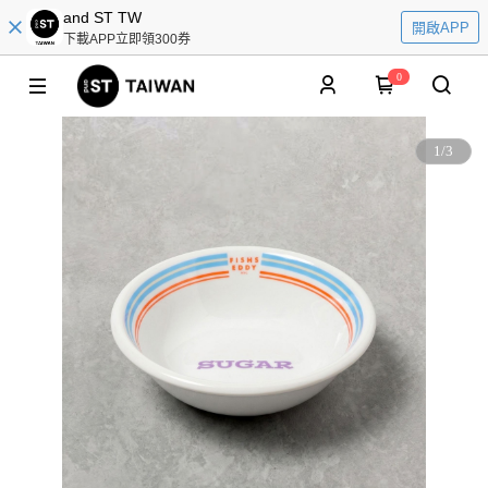
and ST TW
開啟APP
下載APP立即領300券
0
1
/
3