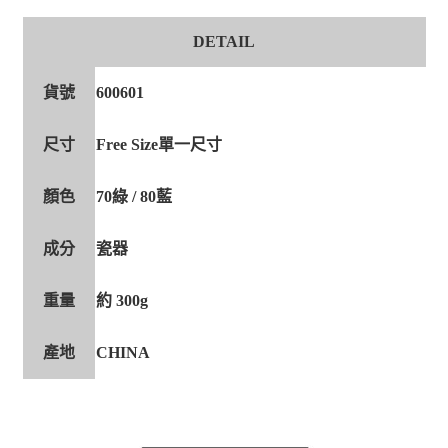
DETAIL
貨號
600601
尺寸
Free Size單一尺寸
顏色
70綠 / 80藍
成分
瓷器
重量
約 300g
產地
CHINA