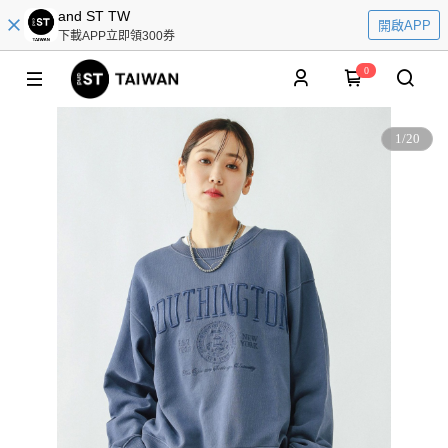
and ST TW
開啟APP
下載APP立即領300券
0
1
/
20