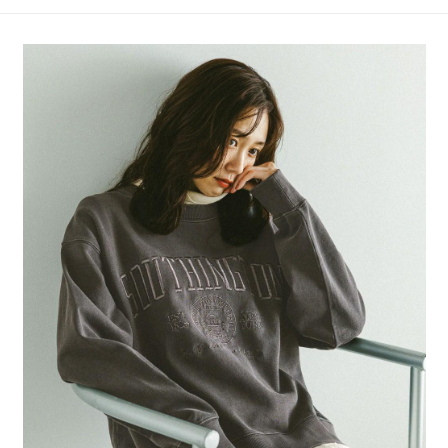
4.訂單成立30分鐘內，如未前往確認交易或遇審核未通過，訂單將自動取
１．簡單：不需註冊會員、不需綁卡、不需儲值。
全家 取貨付款
消。如遇「轉專審核」未通過狀況，表示未達大哥付你分期系統評分，恕無
２．便利：只要手機號碼，簡訊認證，即可結帳。
法說明評估內容。
每筆NT$80，滿NT$888(含以上)免運費
３．安心：先確認商品／服務後，再付款。
【繳款方式說明】
1.分期款項不併入電信帳單，「大哥付你分期」於每月結算日後寄送繳費提
付款後 全家取貨
【「AFTEE先享後付」結帳流程】
醒簡訊。
１．於結帳方式選擇「AFTEE先享後付」後，將跳轉至「AFTEE先享後付」
每筆NT$80，滿NT$888(含以上)免運費
2.透過簡訊連結打開帳單後，可選擇「超商條碼／台灣大直營門市／銀行轉
結帳頁面，進行簡訊認證並確認金額後，即可完成結帳。
帳／街口支付／iPASS MONEY」等通路繳費。
２．訂單成立數日內，您將收到繳費通知簡訊。
7-11 取貨付款
３．收到繳費通知簡訊後14天內，點擊此簡訊中的連結，可透過四大超商／
【注意事項】
每筆NT$80，滿NT$1,500(含以上)免運費
ATM／網路銀行／等多元方式進行付款，方視為交易完成。
1.本服務係由「台灣大哥大股份有限公司」（以下簡稱本公司）所提供，讓
※ 請注意：結帳手續完成當下不需立刻繳費，但若您需要取消訂單，請聯絡
用戶於交易時，得透過本服務購買商品或服務，並由商店將買賣／分期付款
付款後 7-11取貨
購買商品的店家。未經商家同意取消之訂單仍視為有效，需透過AFTEE先享
買賣價金債權讓與本公司後，依約使用本公司帳單繳交帳款。
後付繳納相關費用。
每筆NT$80，滿NT$1,500(含以上)免運費
2.基於同意付款使用「大哥付你分期」之契約關係目的，商店將以您的個人
※ 交易是否成功請以「AFTEE先享後付 」之結帳頁面顯示為準，若有關於
資料（包含姓名、電話或地址）提供予台灣大哥大進項蒐集、處理及利用，
是否繳費成功／繳費後需取消欲退款等相關疑問，請聯繫「AFTEE先享後付
宅配
由本公司與您本人進行分期帳單所需資料之確認、核對及更正。
客戶支援中心」
https://netprotections.freshdesk.com/support/home
3.完整用戶服務條款，請詳閱以下連結：
https://oppay.tw/userRule
每筆NT$80，滿NT$1,500(含以上)免運費
【注意事項】
１．透過由恩沛科技股份有限公司提供之「AFTEE先享後付」服務完成之交
易，需依本服務之必要範圍內提供個人資料，並將交易相關給付款項請求債
權轉讓予恩沛科技股份有限公司。
２．關於個人資料處理事宜，請瀏覽以下網址：
https://aftee.tw/terms/#terms3
３．未成年的使用者請事先徵得法定代理人或監護人之同意方可使用
「AFTEE先享後付」，若未經同意申辦者引起之損失，本公司不負相關責
任。