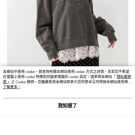
本網站中使用 cookie，欲查詢有關本網站使用 cookie 方式之詳情，及若您不希望
在電腦上使用 cookie 時應如何變更電腦的 cookie 設定，請參閱本網站「
隱私權條
款
」之 Cookie 聲明。您繼續使用本網站即表示您同意本公司得按本網站使用條款
之 Cookie 聲明使用 cookie。
了解更多 >
我知道了