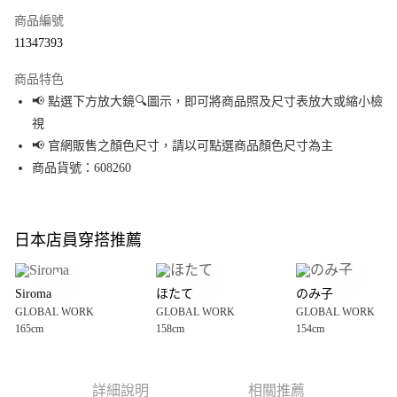
商品編號
超商取貨付款
11347393
LINE Pay
商品特色
Apple Pay
📢 點選下方放大鏡🔍圖示，即可將商品照及尺寸表放大或縮小檢
視
街口支付
📢 官網販售之顏色尺寸，請以可點選商品顏色尺寸為主
悠遊付
商品貨號：608260
Google Pay
全盈+PAY
日本店員穿搭推薦
大哥付你分期
相關說明
Siroma
ほたて
のみ子
【大哥付你分期使用說明】
GLOBAL WORK
GLOBAL WORK
GLOBAL WORK
AFTEE先享後付
1.本服務由台灣大哥大提供，台灣大哥大用戶可立即使用無須另外申請。
165cm
158cm
154cm
2.付款方式選擇「大哥付你分期」，訂單成立後會自動跳轉到大哥付的交易
相關說明
流程，驗證手機門號後，選擇欲分期的期數、繳款截止日，確認付款後即完
【關於「AFTEE先享後付」】
成交易。
AFTEE先享後付是「在收到商品之後才付款」的支付方式。 讓您購物簡單便
運送方式
3.實際核准額度、可分期數及費用金額請依後續交易確認頁面所載為準。
利好安心！
詳細說明
相關推薦