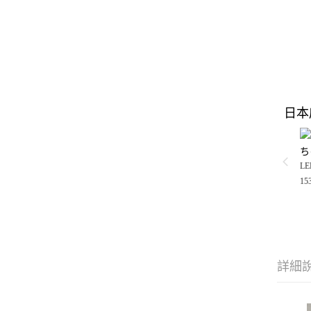
日本
ち
LE
15
詳細