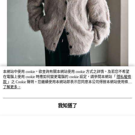
本網站中使用 cookie，欲查詢有關本網站使用 cookie 方式之詳情，及若您不希望
在電腦上使用 cookie 時應如何變更電腦的 cookie 設定，請參閱本網站「
隱私權條
款
」之 Cookie 聲明。您繼續使用本網站即表示您同意本公司得按本網站使用條款
之 Cookie 聲明使用 cookie。
了解更多 >
我知道了