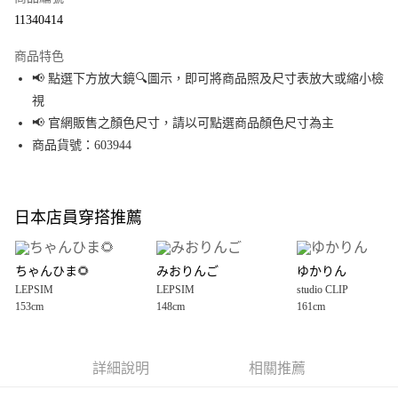
超商取貨付款
11340414
LINE Pay
商品特色
Apple Pay
📢 點選下方放大鏡🔍圖示，即可將商品照及尺寸表放大或縮小檢
視
街口支付
📢 官網販售之顏色尺寸，請以可點選商品顏色尺寸為主
悠遊付
商品貨號：603944
Google Pay
全盈+PAY
日本店員穿搭推薦
大哥付你分期
相關說明
ちゃんひま🌻
みおりんご
ゆかりん
【大哥付你分期使用說明】
LEPSIM
LEPSIM
studio CLIP
AFTEE先享後付
1.本服務由台灣大哥大提供，台灣大哥大用戶可立即使用無須另外申請。
153cm
148cm
161cm
2.付款方式選擇「大哥付你分期」，訂單成立後會自動跳轉到大哥付的交易
相關說明
流程，驗證手機門號後，選擇欲分期的期數、繳款截止日，確認付款後即完
【關於「AFTEE先享後付」】
成交易。
AFTEE先享後付是「在收到商品之後才付款」的支付方式。 讓您購物簡單便
運送方式
3.實際核准額度、可分期數及費用金額請依後續交易確認頁面所載為準。
利好安心！
詳細說明
相關推薦
4.訂單成立30分鐘內，如未前往確認交易或遇審核未通過，訂單將自動取
１．簡單：不需註冊會員、不需綁卡、不需儲值。
全家 取貨付款
消。如遇「轉專審核」未通過狀況，表示未達大哥付你分期系統評分，恕無