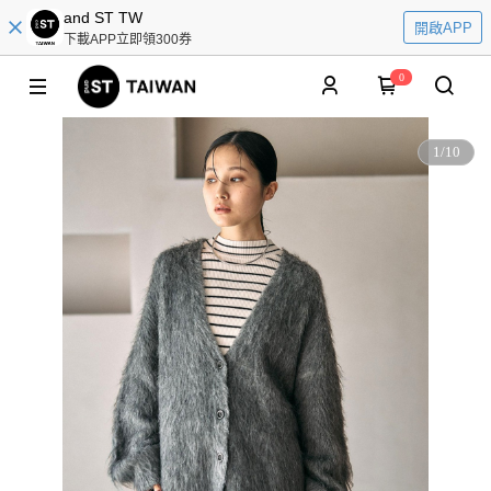
and ST TW
開啟APP
下載APP立即領300券
0
1
/
10