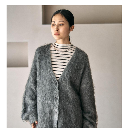
２．便利：只要手機號碼，簡訊認證，即可結帳。
法說明評估內容。
每筆NT$80，滿NT$1,500(含以上)免運費
３．安心：先確認商品／服務後，再付款。
【繳款方式說明】
1.分期款項不併入電信帳單，「大哥付你分期」於每月結算日後寄送繳費提
付款後 全家取貨
【「AFTEE先享後付」結帳流程】
醒簡訊。
１．於結帳方式選擇「AFTEE先享後付」後，將跳轉至「AFTEE先享後付」
每筆NT$80，滿NT$1,500(含以上)免運費
2.透過簡訊連結打開帳單後，可選擇「超商條碼／台灣大直營門市／銀行轉
結帳頁面，進行簡訊認證並確認金額後，即可完成結帳。
帳／街口支付／iPASS MONEY」等通路繳費。
２．訂單成立數日內，您將收到繳費通知簡訊。
7-11 取貨付款
３．收到繳費通知簡訊後14天內，點擊此簡訊中的連結，可透過四大超商／
【注意事項】
每筆NT$80，滿NT$1,500(含以上)免運費
ATM／網路銀行／等多元方式進行付款，方視為交易完成。
1.本服務係由「台灣大哥大股份有限公司」（以下簡稱本公司）所提供，讓
※ 請注意：結帳手續完成當下不需立刻繳費，但若您需要取消訂單，請聯絡
用戶於交易時，得透過本服務購買商品或服務，並由商店將買賣／分期付款
付款後 7-11取貨
購買商品的店家。未經商家同意取消之訂單仍視為有效，需透過AFTEE先享
買賣價金債權讓與本公司後，依約使用本公司帳單繳交帳款。
後付繳納相關費用。
每筆NT$80，滿NT$1,500(含以上)免運費
2.基於同意付款使用「大哥付你分期」之契約關係目的，商店將以您的個人
※ 交易是否成功請以「AFTEE先享後付 」之結帳頁面顯示為準，若有關於
資料（包含姓名、電話或地址）提供予台灣大哥大進項蒐集、處理及利用，
是否繳費成功／繳費後需取消欲退款等相關疑問，請聯繫「AFTEE先享後付
宅配
由本公司與您本人進行分期帳單所需資料之確認、核對及更正。
客戶支援中心」
https://netprotections.freshdesk.com/support/home
3.完整用戶服務條款，請詳閱以下連結：
https://oppay.tw/userRule
每筆NT$80，滿NT$1,500(含以上)免運費
【注意事項】
１．透過由恩沛科技股份有限公司提供之「AFTEE先享後付」服務完成之交
易，需依本服務之必要範圍內提供個人資料，並將交易相關給付款項請求債
權轉讓予恩沛科技股份有限公司。
２．關於個人資料處理事宜，請瀏覽以下網址：
https://aftee.tw/terms/#terms3
３．未成年的使用者請事先徵得法定代理人或監護人之同意方可使用
「AFTEE先享後付」，若未經同意申辦者引起之損失，本公司不負相關責
任。
４．使用「AFTEE先享後付」時，將依據個別帳號之用戶狀況，依本公司即