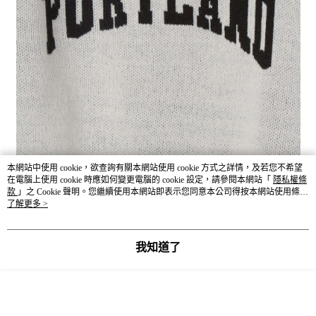
本網站中使用 cookie，欲查詢有關本網站使用 cookie 方式之詳情，及若您不希望
在電腦上使用 cookie 時應如何變更電腦的 cookie 設定，請參閱本網站「
隱私權條
款
」之 Cookie 聲明。您繼續使用本網站即表示您同意本公司得按本網站使用條款
之 Cookie 聲明使用 cookie。
了解更多 >
我知道了