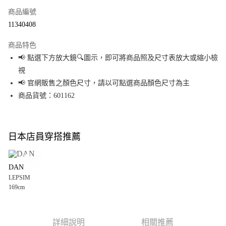
商品編號
超商取貨付款
11340408
LINE Pay
商品特色
Apple Pay
📢 點選下方放大鏡🔍圖示，即可將商品照及尺寸表放大或縮小檢
視
街口支付
📢 官網販售之顏色尺寸，請以可點選商品顏色尺寸為主
悠遊付
商品貨號：601162
Google Pay
全盈+PAY
日本店員穿搭推薦
大哥付你分期
相關說明
DAN
【大哥付你分期使用說明】
LEPSIM
AFTEE先享後付
1.本服務由台灣大哥大提供，台灣大哥大用戶可立即使用無須另外申請。
169cm
2.付款方式選擇「大哥付你分期」，訂單成立後會自動跳轉到大哥付的交易
相關說明
流程，驗證手機門號後，選擇欲分期的期數、繳款截止日，確認付款後即完
【關於「AFTEE先享後付」】
成交易。
AFTEE先享後付是「在收到商品之後才付款」的支付方式。 讓您購物簡單便
運送方式
3.實際核准額度、可分期數及費用金額請依後續交易確認頁面所載為準。
利好安心！
詳細說明
相關推薦