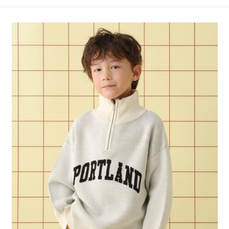
4.訂單成立30分鐘內，如未前往確認交易或遇審核未通過，訂單將自動取
１．簡單：不需註冊會員、不需綁卡、不需儲值。
全家 取貨付款
消。如遇「轉專審核」未通過狀況，表示未達大哥付你分期系統評分，恕無
２．便利：只要手機號碼，簡訊認證，即可結帳。
法說明評估內容。
每筆NT$80，滿NT$1,500(含以上)免運費
３．安心：先確認商品／服務後，再付款。
【繳款方式說明】
1.分期款項不併入電信帳單，「大哥付你分期」於每月結算日後寄送繳費提
付款後 全家取貨
【「AFTEE先享後付」結帳流程】
醒簡訊。
１．於結帳方式選擇「AFTEE先享後付」後，將跳轉至「AFTEE先享後付」
每筆NT$80，滿NT$1,500(含以上)免運費
2.透過簡訊連結打開帳單後，可選擇「超商條碼／台灣大直營門市／銀行轉
結帳頁面，進行簡訊認證並確認金額後，即可完成結帳。
帳／街口支付／iPASS MONEY」等通路繳費。
２．訂單成立數日內，您將收到繳費通知簡訊。
7-11 取貨付款
３．收到繳費通知簡訊後14天內，點擊此簡訊中的連結，可透過四大超商／
【注意事項】
每筆NT$80，滿NT$1,500(含以上)免運費
ATM／網路銀行／等多元方式進行付款，方視為交易完成。
1.本服務係由「台灣大哥大股份有限公司」（以下簡稱本公司）所提供，讓
※ 請注意：結帳手續完成當下不需立刻繳費，但若您需要取消訂單，請聯絡
用戶於交易時，得透過本服務購買商品或服務，並由商店將買賣／分期付款
付款後 7-11取貨
購買商品的店家。未經商家同意取消之訂單仍視為有效，需透過AFTEE先享
買賣價金債權讓與本公司後，依約使用本公司帳單繳交帳款。
後付繳納相關費用。
每筆NT$80，滿NT$1,500(含以上)免運費
2.基於同意付款使用「大哥付你分期」之契約關係目的，商店將以您的個人
※ 交易是否成功請以「AFTEE先享後付 」之結帳頁面顯示為準，若有關於
資料（包含姓名、電話或地址）提供予台灣大哥大進項蒐集、處理及利用，
是否繳費成功／繳費後需取消欲退款等相關疑問，請聯繫「AFTEE先享後付
宅配
由本公司與您本人進行分期帳單所需資料之確認、核對及更正。
客戶支援中心」
https://netprotections.freshdesk.com/support/home
3.完整用戶服務條款，請詳閱以下連結：
https://oppay.tw/userRule
每筆NT$80，滿NT$1,500(含以上)免運費
【注意事項】
１．透過由恩沛科技股份有限公司提供之「AFTEE先享後付」服務完成之交
易，需依本服務之必要範圍內提供個人資料，並將交易相關給付款項請求債
權轉讓予恩沛科技股份有限公司。
２．關於個人資料處理事宜，請瀏覽以下網址：
https://aftee.tw/terms/#terms3
３．未成年的使用者請事先徵得法定代理人或監護人之同意方可使用
「AFTEE先享後付」，若未經同意申辦者引起之損失，本公司不負相關責
任。