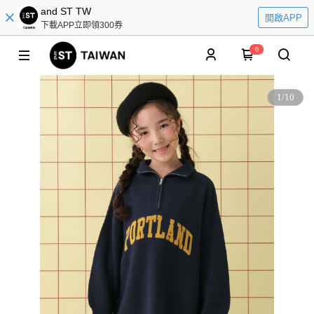
and ST TW
開啟APP
下載APP立即領300券
0
1
/
10